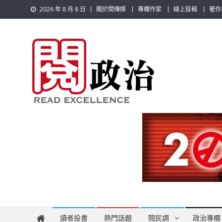
Skip
2026 年 8 月 8 日
關於閱傳媒
專欄作家
線上投稿
著作
to
content
閱政治 Read Gov News
任何事，談對的事；任何觀點，說出自己的觀點！政治不僅是
讀者投書
熱門話題
閱民調
政治專欄