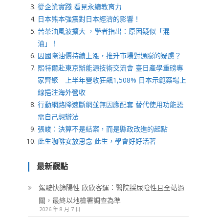
從企業實踐 看見永續教育力
日本熊本強震對日本經濟的影響！
苦茶油風波擴大 ，學者指出：原因疑似「混
油」！
因國際油價持續上漲，推升市場對通膨的疑慮？
熙特爾赴東京辦能源技術交流會 臺日產學重磅專
家齊聚 上半年營收狂飆1,508% 日本示範案場上
線挹注海外營收
行動網路降速斷網並無因應配套 替代使用功能恐
需自己想辦法
張峻：決算不是結案，而是縣政改進的起點
此生咖啡安放思念 此生，學會好好活著
最新觀點
駕駛快篩陽性 欣欣客運：醫院採尿陰性且全站過
關，最終以地檢署調查為準
2026 年 8 月 7 日