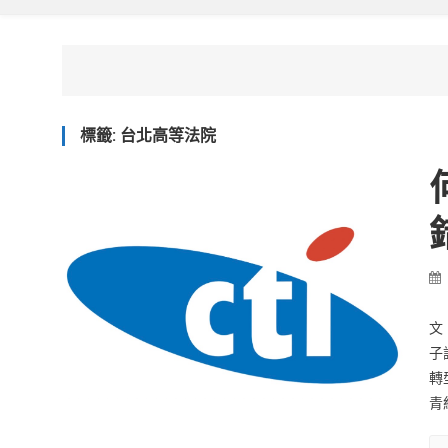
標籤:
台北高等法院
文
子
轉
青