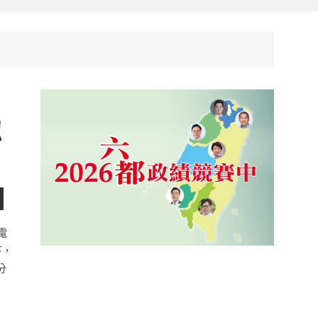
認
電
下，
分