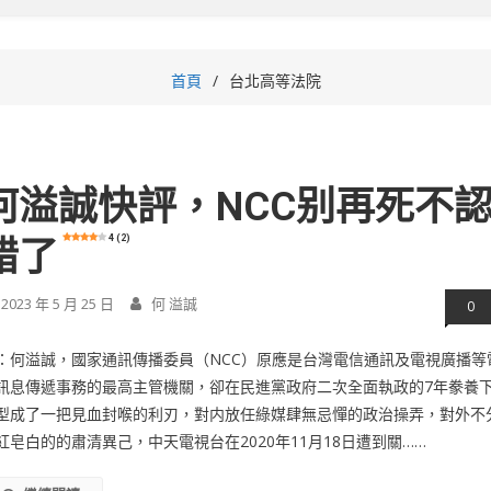
首頁
台北高等法院
何溢誠快評，NCC别再死不
4 (2)
錯了
2023 年 5 月 25 日
何 溢誠
0
：何溢誠，國家通訊傳播委員（NCC）原應是台灣電信通訊及電視廣播等
訊息傳遞事務的最高主管機關，卻在民進黨政府二次全面執政的7年豢養
型成了一把見血封喉的利刃，對内放任綠媒肆無忌憚的政治操弄，對外不
紅皂白的的肅清異己，中天電視台在2020年11月18日遭到關……