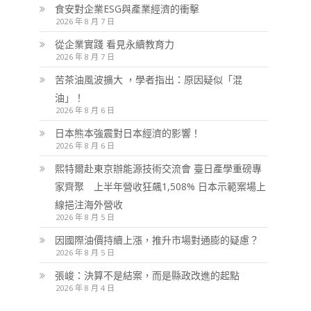
食安對企業ESG與產業經濟的衝擊
2026 年 8 月 7 日
從企業實踐 看見永續教育力
2026 年 8 月 7 日
苦茶油風波擴大 ，學者指出：原因疑似「混
油」！
2026 年 8 月 6 日
日本熊本強震對日本經濟的影響！
2026 年 8 月 6 日
熙特爾赴東京辦能源技術交流會 臺日產學重磅專
家齊聚 上半年營收狂飆1,508% 日本示範案場上
線挹注海外營收
2026 年 8 月 5 日
因國際油價持續上漲，推升市場對通膨的疑慮？
2026 年 8 月 5 日
張峻：決算不是結案，而是縣政改進的起點
2026 年 8 月 4 日