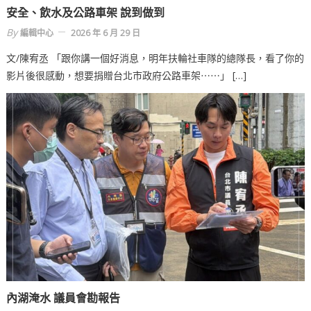
安全、飲水及公路車架 說到做到
By
編輯中心
2026 年 6 月 29 日
文/陳宥丞 「跟你講一個好消息，明年扶輪社車隊的總隊長，看了你的
影片後很感動，想要捐贈台北市政府公路車架⋯⋯」 […]
內湖淹水 議員會勘報告