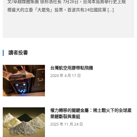
文/卓越媒體集團 徐邦浩社長 7月26日，台灣本島將舉行史上規
模最大的立委「大罷免」投票，首波共有24位國民黨 […]
讀者投書
台灣航空用膠帶粘飛機
2026 年 4 月 17 日
權力轉移的關鍵金屬：稀土戰火下的全球產
業鏈斷裂與重組
2025 年 11 月 24 日