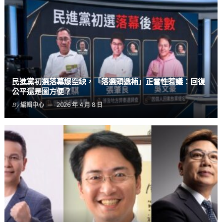
民進黨初選落幕爆空缺，「落選頭遞補」正當性惹議：回復
公平還是圖方便？
By
編輯中心
2026 年 4 月 8 日