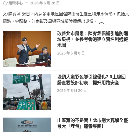
By
編輯中心
2026 年 6 月 28 日
文/陳宥丞 近日，內湖多處地區因強降雨發生嚴重積淹水情形，包括文
德路、金龍路、江南街及周邊區域都陸續傳出災情。 […]
改善北市鼠患：陳宥丞倡議引進防翻
垃圾桶，並參考香港建立實名制通報
地圖
2026 年 5 月 8 日
堤頂大道彩色導引線優化2.0上線回
歸直觀設計初衷 提升用路安全
2026 年 3 月 20 日
山區藏的不是寶！北市刑大瓦解全臺
最大「埋包」運毒集團】