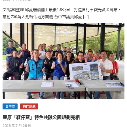
文/編輯整理 邱愛珊籲補上最後1.8公里 打造自行車觀光黃金廊帶、
帶動700萬人潮轉化地方商機 台中市議員邱愛 […]
台中市
熱門話題
豐原「鞋仔窟」特色共融公園規劃亮相
2026 年 7 月 26 日