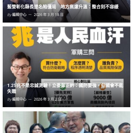
藍營彰化縣長提名陷僵局 地方焦慮升溫：整合刻不容緩
By
編輯中心
2026 年 3 月 18 日
1.25兆不是忠誠測驗！立委鄭正鈐：國防要強，但國會不能
失職
By
編輯中心
2026 年 3 月 2 日