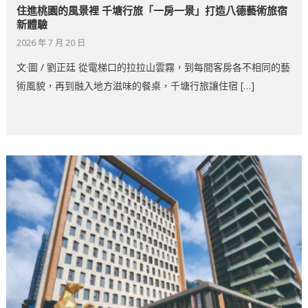
住進桃園的風景裡 千塘行旅「一房一景」打造八德藝術旅宿
新體驗
2026 年 7 月 20 日
文·圖 / 劉正廷 從電梯口的拉拉山雲霧，到每間客房各不相同的藝
術風貌，再到融入地方滋味的餐桌，千塘行旅讓住宿 […]