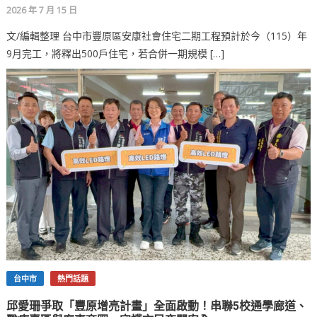
2026 年 7 月 15 日
文/編輯整理 台中市豐原區安康社會住宅二期工程預計於今（115）年
9月完工，將釋出500戶住宅，若合併一期規模 […]
台中市
熱門話題
邱愛珊爭取「豐原增亮計畫」全面啟動！串聯5校通學廊道、