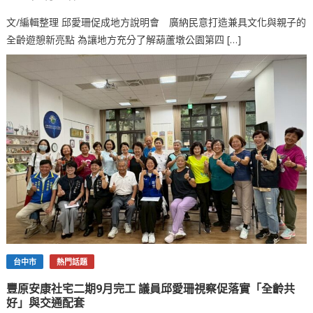
文/編輯整理 邱愛珊促成地方說明會 廣納民意打造兼具文化與親子的
全齡遊憩新亮點 為讓地方充分了解葫蘆墩公園第四 […]
台中市
熱門話題
豐原安康社宅二期9月完工 議員邱愛珊視察促落實「全齡共
好」與交通配套