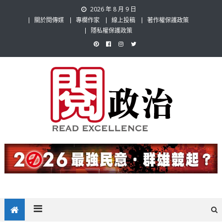
Skip
2026 年 8 月 9 日
to
關於閱傳媒
專欄作家
線上投稿
著作權保護政策
content
隱私權保護政策
閱政治 Read Gov News
任何事，談對的事；任何觀點，說出自己的觀點！政治不僅是全民話
題，也要專業評論，閱政治與多元的政治評論家與專欄作家邀稿合作，
駕駛快篩陽性 欣欣客運：醫院採尿陰性且全站過關，最終以地檢署調
讓讀者有最多元和專業的選擇。
查為準
美股「23小時全時段交易制度」實行後，全球經濟可能的影響！
金門再見海漂豬！未來離島海巡與衛生當局應加強巡邏與肉品抽檢！