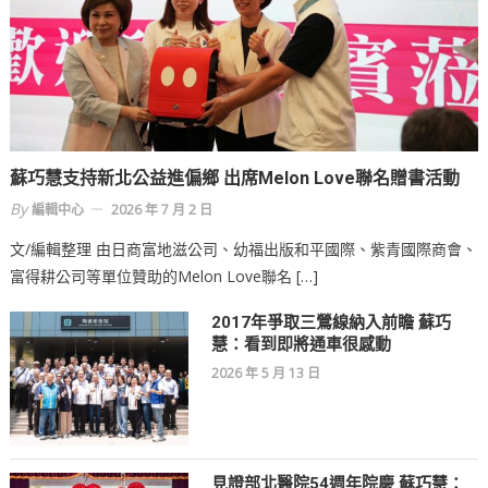
蘇巧慧支持新北公益進偏鄉 出席Melon Love聯名贈書活動
By
編輯中心
2026 年 7 月 2 日
文/編輯整理 由日商富地滋公司、幼福出版和平國際、紫青國際商會、
富得耕公司等單位贊助的Melon Love聯名 […]
2017年爭取三鶯線納入前瞻 蘇巧
慧：看到即將通車很感動
2026 年 5 月 13 日
見證部北醫院54週年院慶 蘇巧慧：