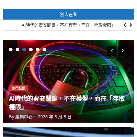
AI時代的資安關鍵，不在模型，而在「存取權限」
別人在看
韓國《半導體特別法》11日正式上路 政府全面啟動產業支持機制
駕駛快篩陽性 欣欣客運：醫院採尿陰性且全站過關，最終以地檢署調
查為準
美股「23小時全時段交易制度」實行後，全球經濟可能的影響！
國際視野
韓國《半導體特別法》11日正式上路
面啟動產業支持機制
在「存取
By
編輯中心
2026 年 8 月 8 日