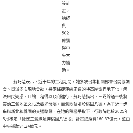
設計
畫，
總經
費
502
億獲
得中
央大
力補
助。
蘇巧慧表示，近十年的工程期間，她多次召集相關部會召開協調
會、舉辦多次現地會勘，將兩條捷運線周邊的特高壓電桿地下化，解
決居民疑慮，且讓工程得以順利進行。蘇巧慧指出，三鶯線通車後將
帶動三鶯地區文化及觀光發展，而鶯歌緊鄰於桃園八德，為了近一步
串聯新北和桃園的交通路網，在她的積極爭取下，行政院也於2025年
8月核定「捷運三鶯線延伸桃園八德段」計畫總經費160.57億元，並由
中央補助91.24億元。