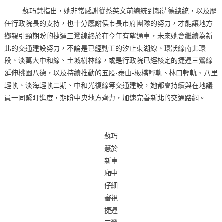
蘇巧慧指出，她非常感謝從蔡英文前總統到賴清德總統，以及歷
任行政院長的支持，也十分感謝侯市長市府團隊的努力，才能讓地方
鄉親引頸期盼的捷運三鶯線終於在今年有望通車，未來她會繼續為新
北的交通建設努力，不論是已經動工的汐止東湖線、環狀線南北環
段、淡萬大中和線、土城樹林線，或是行政院已經核定的捷運三鶯線
延伸桃園八德，以及持續推動的五股-泰山-板橋輕軌、林口輕軌、八里
輕軌、淡海輕軌二期、中和光復線等交通建設，她都會持續與在地議
員一同緊盯進度，期盼中央地方齊力，加速完善新北的交通路網。
蘇巧
慧於
新車
廂中
仔細
審視
捷運