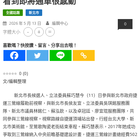
看到即將通車很感動
全國話題
新北市
2026 年 5 月 13 日
編輯中心
0
-
+
=
字體大小
喜歡嗎？快按讚、留言、分享出去哦！
0
(
0
)
文/編輯整理
新北市長候選人、立法委員蘇巧慧今（11）日參與新北市政府捷
運三鶯線履勘前視察，與新北市長侯友宜、立法委員吳琪銘服務團
隊、新北市議員林銘仁、蘇泓欽，以及卓冠廷、廖宜琨服務團隊，共
同參與三鶯線視察。視察路線自捷運頂埔站出發，行經台北大學、新
北市美術館，至鶯歌陶瓷老街結束車程。蘇巧慧表示，2017年她成功
爭取到三鶯線納入中央前瞻基礎建設計畫，捷運三鶯線計畫總經費502