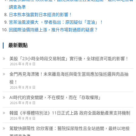
調查為準
日本熊本強震對日本經濟的影響！
苦茶油風波擴大 ，學者指出：原因疑似「混油」！
因國際油價持續上漲，推升市場對通膨的疑慮？
最新觀點
美股「23小時全時段交易制度」實行後，全球經濟可能的影響！
2026 年 8 月 8 日
金門再見海漂豬！未來離島海巡與衛生當局應加強巡邏與肉品抽
檢！
2026 年 8 月 8 日
AI時代的資安關鍵，不在模型，而在「存取權限」
2026 年 8 月 8 日
韓國《半導體特別法》11日正式上路 政府全面啟動產業支持機制
2026 年 8 月 8 日
駕駛快篩陽性 欣欣客運：醫院採尿陰性且全站過關，最終以地檢