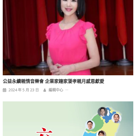
公益永續親情音樂會 企業家鐘家蔆孝親月感恩獻愛
2024 年 5 月 23 日
編輯中心