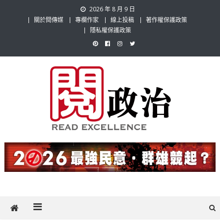
Skip
2026 年 8 月 9 日
to
關於閱傳媒
專欄作家
線上投稿
著作權保護政策
content
隱私權保護政策
閱政治 Read Gov News
任何事，談對的事；任何觀點，說出自己的觀點！政治不僅是全民話
題，也要專業評論，閱政治與多元的政治評論家與專欄作家邀稿合作，
讓讀者有最多元和專業的選擇。