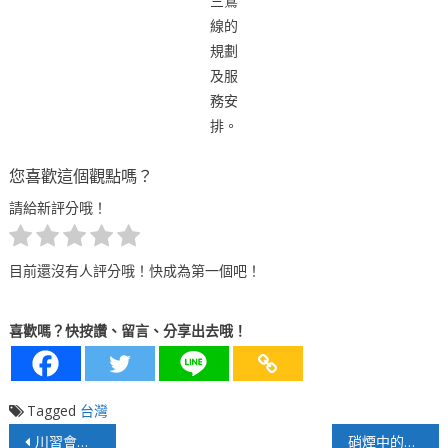
三鶯
線的
規劃
及服
務安
排。
您喜歡這個觀點嗎？
請給新評分哦！
目前還沒有人評分哦！快成為第一個吧！
喜歡嗎？快按讚、留言、分享出去哦！
Tagged
台灣
文
川習會本周登場，貿易、伊朗與台灣議題成三大焦點
硝煙中的新秩序：二○二六美伊戰爭對全球地緣政治與大國博弈的結構性重塑