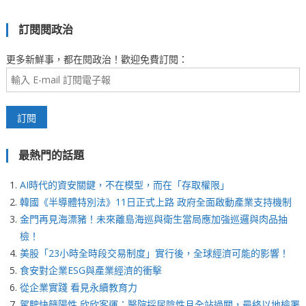
訂閱閱政治
更多新鮮事，都在閱政治！歡迎免費訂閱：
最熱門的話題
AI時代的資安關鍵，不在模型，而在「存取權限」
韓國《半導體特別法》11日正式上路 政府全面啟動產業支持機制
金門再見海漂豬！未來離島海巡與衛生當局應加強巡邏與肉品抽
檢！
美股「23小時全時段交易制度」實行後，全球經濟可能的影響！
食安對企業ESG與產業經濟的衝擊
從企業實踐 看見永續教育力
駕駛快篩陽性 欣欣客運：醫院採尿陰性且全站過關，最終以地檢署