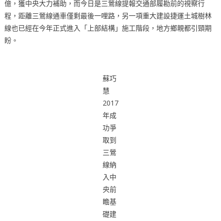
億，獲中央大力補助，而今日是三鶯線提報交通部履勘前的視察行
程，距離三鶯線通車僅剩最後一哩路，另一項重大建設捷運土城樹林
線也已經在今年正式進入「上部結構」施工階段，地方鄉親都引頸期
盼。
蘇巧
慧
2017
年成
功爭
取到
三鶯
線納
入中
央前
瞻基
礎建