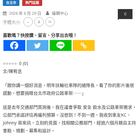
台北市
熱門話題
2026 年 6 月 29 日
編輯中心
0
-
+
=
字體大小
喜歡嗎？快按讚、留言、分享出去哦！
0
(
0
)
文/陳宥丞
「跟你講一個好消息，明年扶輪社車隊的總隊長，看了你的影片後很
感動，想要捐贈台北市政府公路車架⋯⋯」
這是去年交通部門質詢後，我在議會爭取 安全 飲水及公路車架需求，
公部門承諾評估再編列預算。沒想到！不到一週，我收到車友KC、
Johnny 哥來訊，立刻約見面，找相關公務部門，經過六個月親自主持
會勘、規劃、募集和設計。