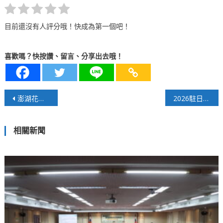
目前還沒有人評分哦！快成為第一個吧！
喜歡嗎？快按讚、留言、分享出去哦！
文
澎湖花火節新鮮感下滑，危機成轉機？
2026駐日美軍座間基地開放
章
相關新聞
導
覽