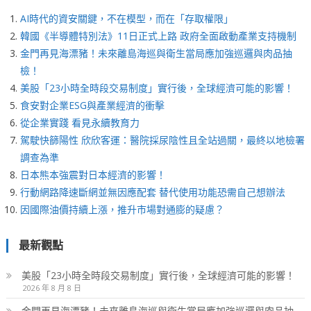
AI時代的資安關鍵，不在模型，而在「存取權限」
韓國《半導體特別法》11日正式上路 政府全面啟動產業支持機制
金門再見海漂豬！未來離島海巡與衛生當局應加強巡邏與肉品抽
檢！
美股「23小時全時段交易制度」實行後，全球經濟可能的影響！
食安對企業ESG與產業經濟的衝擊
從企業實踐 看見永續教育力
駕駛快篩陽性 欣欣客運：醫院採尿陰性且全站過關，最終以地檢署
調查為準
日本熊本強震對日本經濟的影響！
行動網路降速斷網並無因應配套 替代使用功能恐需自己想辦法
因國際油價持續上漲，推升市場對通膨的疑慮？
最新觀點
美股「23小時全時段交易制度」實行後，全球經濟可能的影響！
2026 年 8 月 8 日
金門再見海漂豬！未來離島海巡與衛生當局應加強巡邏與肉品抽