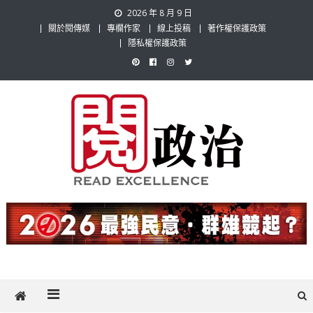
Skip
2026 年 8 月 9 日
to
關於閱傳媒
專欄作家
線上投稿
著作權保護政策
content
隱私權保護政策
閱政治 Read Gov News
任何事，談對的事；任何觀點，說出自己的觀點！政治不僅是全民話
題，也要專業評論，閱政治與多元的政治評論家與專欄作家邀稿合作，
讓讀者有最多元和專業的選擇。