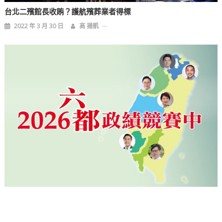
台北二殯館長收賄？護航殯葬業者得標
2022 年 3 月 30 日
高 揚凱