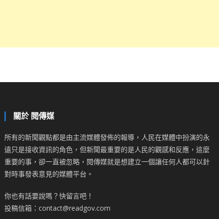
關於 閱傳媒
所有的新聞觀點都是由主流媒體發佈的報導，人民在媒體中扮演的永
遠只是接收資訊的角色，但新聞最重要的是人民的觀感和反應，這麼
重要的事，卻一直被忽略，閱傳媒就是想建立一個讓任何人都可以針
對時事發表意見的媒體平台。
你也有話要說嗎？快留言吧！
投稿信箱：contact@readgov.com