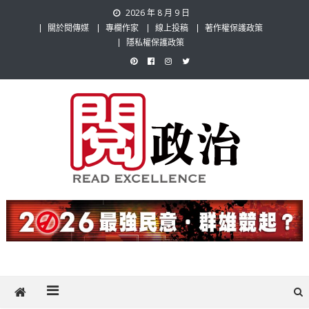
Skip
2026 年 8 月 9 日
to
關於閱傳媒
專欄作家
線上投稿
著作權保護政策
content
隱私權保護政策
閱政治 Read Gov News
任何事，談對的事；任何觀點，說出自己的觀點！政治不僅是全民話
題，也要專業評論，閱政治與多元的政治評論家與專欄作家邀稿合作，
讓讀者有最多元和專業的選擇。