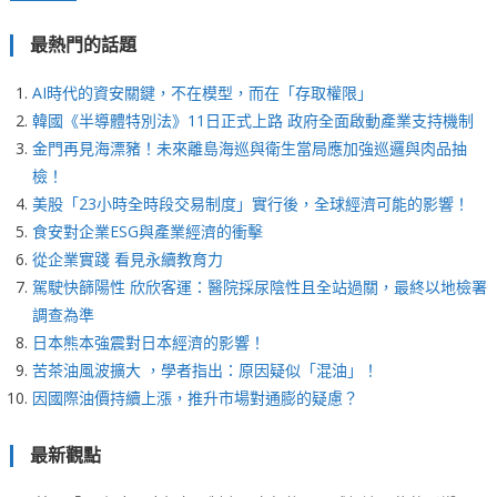
最熱門的話題
AI時代的資安關鍵，不在模型，而在「存取權限」
韓國《半導體特別法》11日正式上路 政府全面啟動產業支持機制
金門再見海漂豬！未來離島海巡與衛生當局應加強巡邏與肉品抽
檢！
美股「23小時全時段交易制度」實行後，全球經濟可能的影響！
食安對企業ESG與產業經濟的衝擊
從企業實踐 看見永續教育力
駕駛快篩陽性 欣欣客運：醫院採尿陰性且全站過關，最終以地檢署
調查為準
日本熊本強震對日本經濟的影響！
苦茶油風波擴大 ，學者指出：原因疑似「混油」！
因國際油價持續上漲，推升市場對通膨的疑慮？
最新觀點