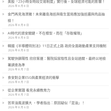
美股「23小時全時段交易制度」實行後，全球經濟可能的影響！
2026 年 8 月 8 日
金門再見海漂豬！未來離島海巡與衛生當局應加強巡邏與肉品抽
檢！
2026 年 8 月 8 日
AI時代的資安關鍵，不在模型，而在「存取權限」
2026 年 8 月 8 日
韓國《半導體特別法》11日正式上路 政府全面啟動產業支持機制
2026 年 8 月 8 日
駕駛快篩陽性 欣欣客運：醫院採尿陰性且全站過關，最終以地檢
署調查為準
2026 年 8 月 7 日
食安對企業ESG與產業經濟的衝擊
2026 年 8 月 7 日
從企業實踐 看見永續教育力
2026 年 8 月 7 日
苦茶油風波擴大 ，學者指出：原因疑似「混油」！
2026 年 8 月 6 日