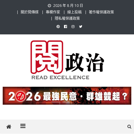
Skip
2026 年 8 月 10 日
to
關於閱傳媒
專欄作家
線上投稿
著作權保護政策
content
隱私權保護政策
閱政治 Read Gov News
任何事，談對的事；任何觀點，說出自己的觀點！政治不僅是全民話
題，也要專業評論，閱政治與多元的政治評論家與專欄作家邀稿合作，
讓讀者有最多元和專業的選擇。