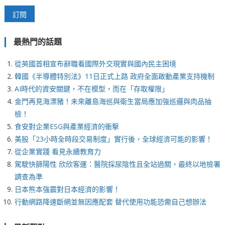
最熱門的話題
從英國首相宣布辭職看國際外交現實與國內民主困境
韓國《半導體特別法》11日正式上路 政府全面啟動產業支持機制
AI時代的資安關鍵，不在模型，而在「存取權限」
金門再見海漂豬！未來離島海巡與衛生當局應加強巡邏與肉品抽
檢！
食安對企業ESG與產業經濟的衝擊
美股「23小時全時段交易制度」實行後，全球經濟可能的影響！
從企業實踐 看見永續教育力
駕駛快篩陽性 欣欣客運：醫院採尿陰性且全站過關，最終以地檢署
調查為準
日本熊本強震對日本經濟的影響！
行動網路降速斷網並無因應配套 替代使用功能恐需自己想辦法