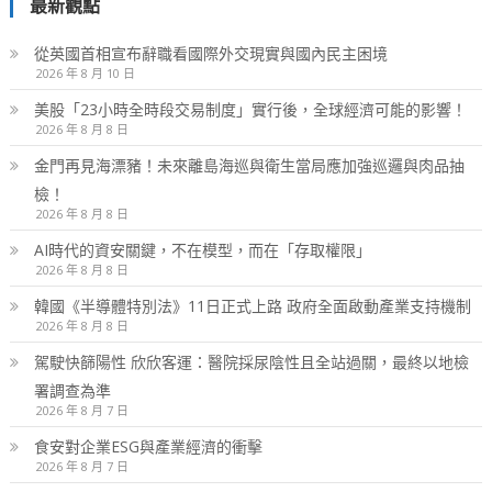
最新觀點
從英國首相宣布辭職看國際外交現實與國內民主困境
2026 年 8 月 10 日
美股「23小時全時段交易制度」實行後，全球經濟可能的影響！
2026 年 8 月 8 日
金門再見海漂豬！未來離島海巡與衛生當局應加強巡邏與肉品抽
檢！
2026 年 8 月 8 日
AI時代的資安關鍵，不在模型，而在「存取權限」
2026 年 8 月 8 日
韓國《半導體特別法》11日正式上路 政府全面啟動產業支持機制
2026 年 8 月 8 日
駕駛快篩陽性 欣欣客運：醫院採尿陰性且全站過關，最終以地檢
署調查為準
2026 年 8 月 7 日
食安對企業ESG與產業經濟的衝擊
2026 年 8 月 7 日