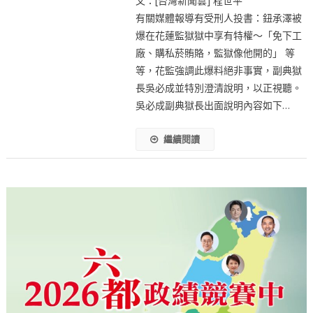
文：[台灣新聞雲] 程世平
有關媒體報導有受刑人投書：鈕承澤被
爆在花蓮監獄獄中享有特權～「免下工
廠、購私菸賄賂，監獄像他開的」 等
等，花監強調此爆料絕非事實，副典獄
長吳必成並特別澄清說明，以正視聽。
吳必成副典獄長出面說明內容如下…
繼續閱讀