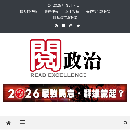
Skip
2026 年 8 月 7 日
to
關於閱傳媒
專欄作家
線上投稿
著作權保護政策
content
隱私權保護政策
閱政治 Read Gov News
任何事，談對的事；任何觀點，說出自己的觀點！政治不僅是全民話
題，也要專業評論，閱政治與多元的政治評論家與專欄作家邀稿合作，
讓讀者有最多元和專業的選擇。