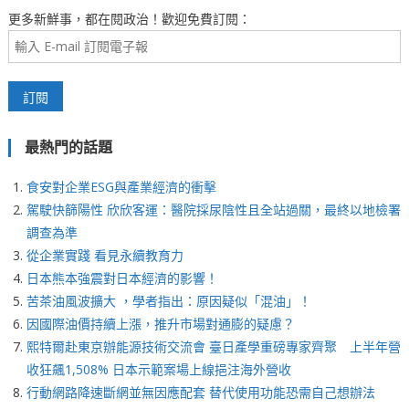
更多新鮮事，都在閱政治！歡迎免費訂閱：
最熱門的話題
食安對企業ESG與產業經濟的衝擊
駕駛快篩陽性 欣欣客運：醫院採尿陰性且全站過關，最終以地檢署
調查為準
從企業實踐 看見永續教育力
日本熊本強震對日本經濟的影響！
苦茶油風波擴大 ，學者指出：原因疑似「混油」！
因國際油價持續上漲，推升市場對通膨的疑慮？
熙特爾赴東京辦能源技術交流會 臺日產學重磅專家齊聚 上半年營
收狂飆1,508% 日本示範案場上線挹注海外營收
行動網路降速斷網並無因應配套 替代使用功能恐需自己想辦法