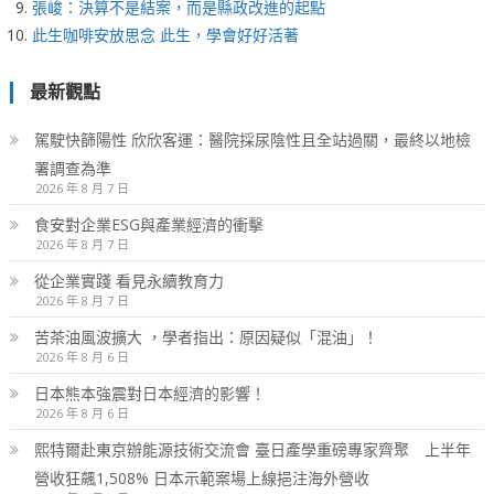
張峻：決算不是結案，而是縣政改進的起點
此生咖啡安放思念 此生，學會好好活著
最新觀點
駕駛快篩陽性 欣欣客運：醫院採尿陰性且全站過關，最終以地檢
署調查為準
2026 年 8 月 7 日
食安對企業ESG與產業經濟的衝擊
2026 年 8 月 7 日
從企業實踐 看見永續教育力
2026 年 8 月 7 日
苦茶油風波擴大 ，學者指出：原因疑似「混油」！
2026 年 8 月 6 日
日本熊本強震對日本經濟的影響！
2026 年 8 月 6 日
熙特爾赴東京辦能源技術交流會 臺日產學重磅專家齊聚 上半年
營收狂飆1,508% 日本示範案場上線挹注海外營收