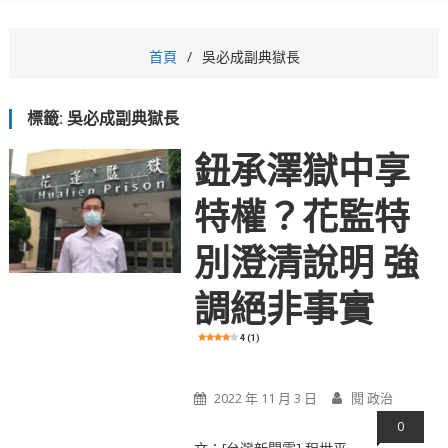
首頁
吳必成副典獄長
標籤:
吳必成副典獄長
鈕承澤獄中享
特權？花監特
別澄清說明 強
調絕非事實
4 (1)
2022 年 11 月 3 日
閱 政治
0