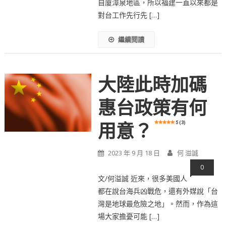
自廈漳泉地區，所以福建一直以來都是
對台工作先行先 […]
繼續閱讀
大陸此時加碼
惠台政策有何
5 (3)
用意？
2023 年 9 月 18 日
何 溢誠
0
文/何溢誠 近來，很多美國人
都在說台海兵凶戰危，還有外媒說「台
灣是地球最危險之地」。然而，作為這
場大家擔憂可能 […]