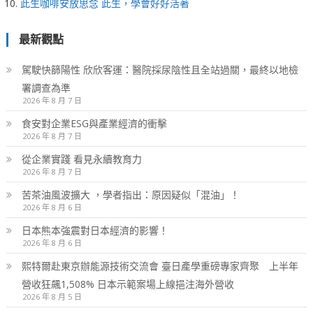
此生咖啡安放思念 此生，學會好好活著
最新觀點
駕駛快篩陽性 欣欣客運：醫院採尿陰性且全站過關，最終以地檢
署調查為準
2026 年 8 月 7 日
食安對企業ESG與產業經濟的衝擊
2026 年 8 月 7 日
從企業實踐 看見永續教育力
2026 年 8 月 7 日
苦茶油風波擴大 ，學者指出：原因疑似「混油」！
2026 年 8 月 6 日
日本熊本強震對日本經濟的影響！
2026 年 8 月 6 日
熙特爾赴東京辦能源技術交流會 臺日產學重磅專家齊聚 上半年
營收狂飆1,508% 日本示範案場上線挹注海外營收
2026 年 8 月 5 日