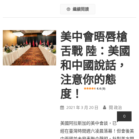
繼續閱讀
美中會晤唇槍
舌戰 陸：美國
和中國說話，
注意你的態
4.4 (9)
度！
2021 年 3 月 20 日
閱 政治
0
美國阿拉斯加的美中會談，已
經在臺灣時間週六凌晨落幕！但會後美
中兩國並未發表聯合聲明。針對美方開