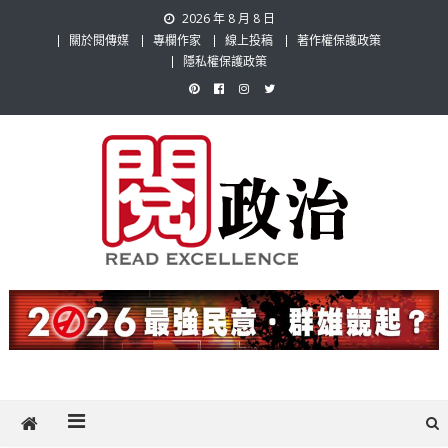
Skip
2026 年 8 月 8 日
to
關於閱傳媒
專欄作家
線上投稿
著作權保護政策
content
隱私權保護政策
閱政治 Read Gov News
任何事，談對的事；任何觀點，說出自己的觀點！政治不僅是全民話
題，也要專業評論，閱政治與多元的政治評論家與專欄作家邀稿合作，
讓讀者有最多元和專業的選擇。