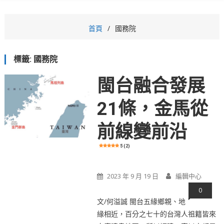
首頁
國務院
標籤:
國務院
閩台融合發展
21條，金馬從
前線變前沿
5 (2)
2023 年 9 月 19 日
編輯中心
0
文/何溢誠 閩台五緣鄉親、地
緣相近，百分之七十的台灣人祖籍皆來