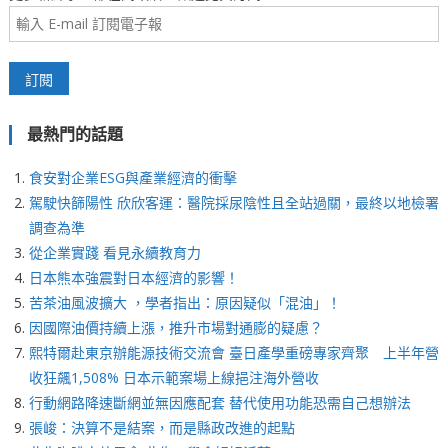
最熱門的話題
食安對企業ESG與產業經濟的衝擊
駕駛快篩陽性 欣欣客運：醫院採尿陰性且全站過關，最終以地檢署
調查為準
從企業實踐 看見永續教育力
日本熊本強震對日本經濟的影響！
苦茶油風波擴大 ，學者指出：原因疑似「混油」！
因國際油價持續上漲，推升市場對通膨的疑慮？
熙特爾赴東京辦能源技術交流會 臺日產學重磅專家齊聚 上半年營
收狂飆1,508% 日本示範案場上線挹注海外營收
行動網路降速斷網並無因應配套 替代使用功能恐需自己想辦法
張峻：決算不是結案，而是縣政改進的起點