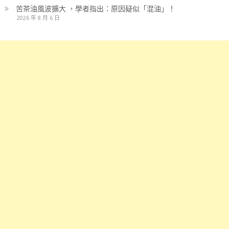
苦茶油風波擴大 ，學者指出：原因疑似「混油」！
2026 年 8 月 6 日