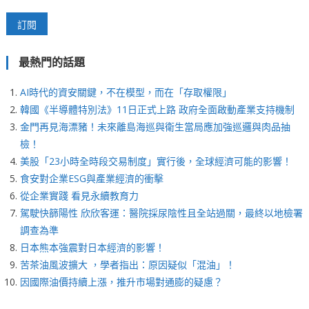
最熱門的話題
AI時代的資安關鍵，不在模型，而在「存取權限」
韓國《半導體特別法》11日正式上路 政府全面啟動產業支持機制
金門再見海漂豬！未來離島海巡與衛生當局應加強巡邏與肉品抽
檢！
美股「23小時全時段交易制度」實行後，全球經濟可能的影響！
食安對企業ESG與產業經濟的衝擊
從企業實踐 看見永續教育力
駕駛快篩陽性 欣欣客運：醫院採尿陰性且全站過關，最終以地檢署
調查為準
日本熊本強震對日本經濟的影響！
苦茶油風波擴大 ，學者指出：原因疑似「混油」！
因國際油價持續上漲，推升市場對通膨的疑慮？