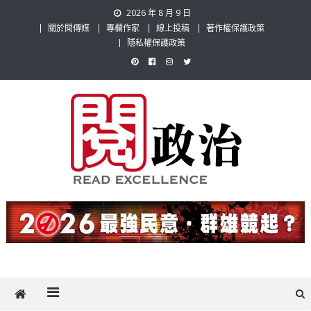
Skip
2026 年 8 月 9 日
to
關於閱傳媒
專欄作家
線上投稿
著作權保護政策
content
隱私權保護政策
閱政治 Read Gov News
任何事，談對的事；任何觀點，說出自己的觀點！政治不僅是全民話
題，也要專業評論，閱政治與多元的政治評論家與專欄作家邀稿合作，
讓讀者有最多元和專業的選擇。