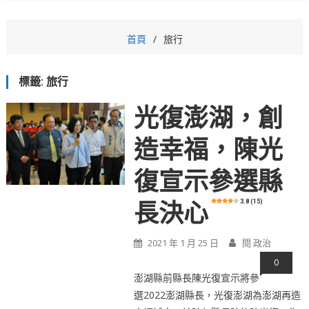
首頁
旅行
標籤:
旅行
光復澎湖，創
造幸福，陳光
復宣示參選縣
3.8 (15)
長決心
2021 年 1 月 25 日
閱 政治
0
澎湖縣前縣長陳光復宣示將參
選2022澎湖縣長，光復澎湖為澎湖再造