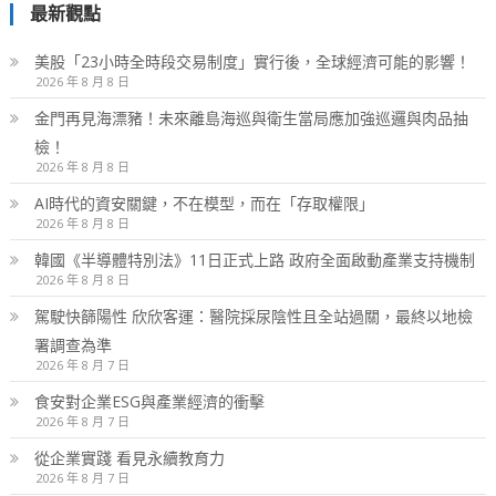
最新觀點
美股「23小時全時段交易制度」實行後，全球經濟可能的影響！
2026 年 8 月 8 日
金門再見海漂豬！未來離島海巡與衛生當局應加強巡邏與肉品抽
檢！
2026 年 8 月 8 日
AI時代的資安關鍵，不在模型，而在「存取權限」
2026 年 8 月 8 日
韓國《半導體特別法》11日正式上路 政府全面啟動產業支持機制
2026 年 8 月 8 日
駕駛快篩陽性 欣欣客運：醫院採尿陰性且全站過關，最終以地檢
署調查為準
2026 年 8 月 7 日
食安對企業ESG與產業經濟的衝擊
2026 年 8 月 7 日
從企業實踐 看見永續教育力
2026 年 8 月 7 日