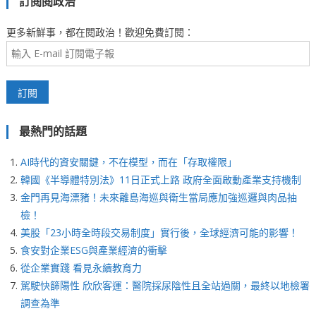
訂閱閱政治
更多新鮮事，都在閱政治！歡迎免費訂閱：
最熱門的話題
AI時代的資安關鍵，不在模型，而在「存取權限」
韓國《半導體特別法》11日正式上路 政府全面啟動產業支持機制
金門再見海漂豬！未來離島海巡與衛生當局應加強巡邏與肉品抽
檢！
美股「23小時全時段交易制度」實行後，全球經濟可能的影響！
食安對企業ESG與產業經濟的衝擊
從企業實踐 看見永續教育力
駕駛快篩陽性 欣欣客運：醫院採尿陰性且全站過關，最終以地檢署
調查為準