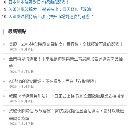
日本熊本強震對日本經濟的影響！
苦茶油風波擴大 ，學者指出：原因疑似「混油」！
因國際油價持續上漲，推升市場對通膨的疑慮？
最新觀點
美股「23小時全時段交易制度」實行後，全球經濟可能的影響！
2026 年 8 月 8 日
金門再見海漂豬！未來離島海巡與衛生當局應加強巡邏與肉品抽
檢！
2026 年 8 月 8 日
AI時代的資安關鍵，不在模型，而在「存取權限」
2026 年 8 月 8 日
韓國《半導體特別法》11日正式上路 政府全面啟動產業支持機制
2026 年 8 月 8 日
駕駛快篩陽性 欣欣客運：醫院採尿陰性且全站過關，最終以地檢
署調查為準
2026 年 8 月 7 日