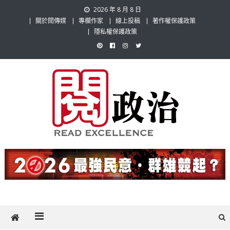
Skip
2026 年 8 月 8 日
to
關於閱傳媒
專欄作家
線上投稿
著作權保護政策
content
隱私權保護政策
閱政治 Read Gov News
任何事，談對的事；任何觀點，說出自己的觀點！政治不僅是全民話
題，也要專業評論，閱政治與多元的政治評論家與專欄作家邀稿合作，
讓讀者有最多元和專業的選擇。