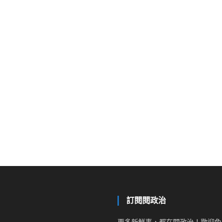
訂閱閱政治
更多新鮮事，都在閱政治！歡迎免