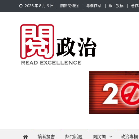
Skip
2026 年 8 月 9 日
關於閱傳媒
專欄作家
線上投稿
著作
to
content
閱政治 Read Gov News
任何事，談對的事；任何觀點，說出自己的觀點！政治不僅是
讀者投書
熱門話題
閱民調
政治專欄