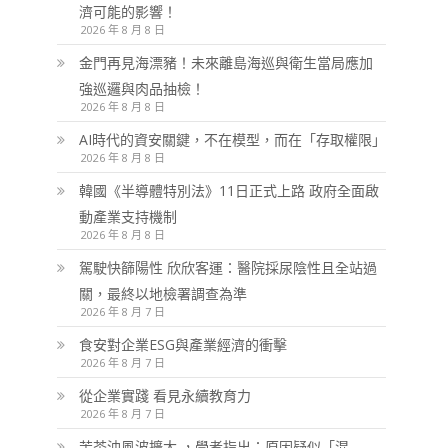
濟可能的影響！
2026 年 8 月 8 日
金門再見海漂豬！未來離島海巡與衛生當局應加
強巡邏與肉品抽檢！
2026 年 8 月 8 日
AI時代的資安關鍵，不在模型，而在「存取權限」
2026 年 8 月 8 日
韓國《半導體特別法》11日正式上路 政府全面啟
動產業支持機制
2026 年 8 月 8 日
駕駛快篩陽性 欣欣客運：醫院採尿陰性且全站過
關，最終以地檢署調查為準
2026 年 8 月 7 日
食安對企業ESG與產業經濟的衝擊
2026 年 8 月 7 日
從企業實踐 看見永續教育力
2026 年 8 月 7 日
苦茶油風波擴大 ，學者指出：原因疑似「混