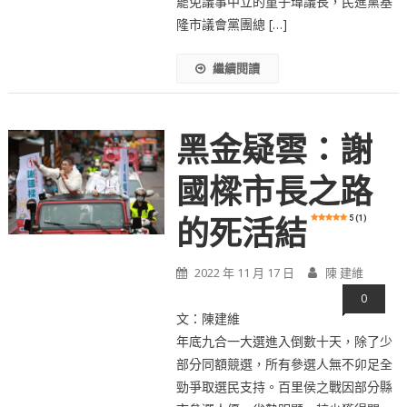
罷免議事中立的童子瑋議長，民進黨基
隆市議會黨團總 […]
繼續閱讀
黑金疑雲：謝
國樑市長之路
5 (1)
的死活結
2022 年 11 月 17 日
陳 建維
0
文：陳建維
年底九合一大選進入倒數十天，除了少
部分同額競選，所有參選人無不卯足全
勁爭取選民支持。百里侯之戰因部分縣