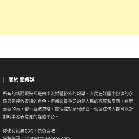
關於 閱傳媒
所有的新聞觀點都是由主流媒體發佈的報導，人民在媒體中扮演的永
遠只是接收資訊的角色，但新聞最重要的是人民的觀感和反應，這麼
重要的事，卻一直被忽略，閱傳媒就是想建立一個讓任何人都可以針
對時事發表意見的媒體平台。
你也有話要說嗎？快留言吧！
投稿信箱：contact@readgov.com