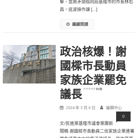
擊，並將矛頭指向前基隆市的市長林右
昌，這波操作讓 […]
繼續閱讀
政治核爆！謝
國樑市長動員
家族企業罷免
0 (0)
議長
2024 年 3 月 6 日
編輯中心
0
文/民進黨基隆市議會黨團新
聞稿 謝國樑市長動員二信家族企業連署