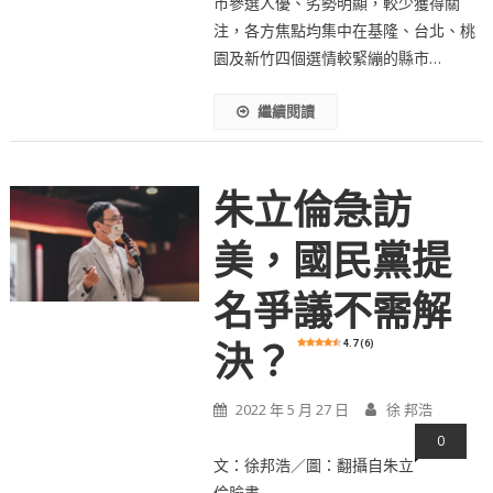
市參選人優、劣勢明顯，較少獲得關
注，各方焦點均集中在基隆、台北、桃
園及新竹四個選情較緊繃的縣市…
繼續閱讀
朱立倫急訪
美，國民黨提
名爭議不需解
4.7 (6)
決？
2022 年 5 月 27 日
徐 邦浩
0
文：徐邦浩／圖：翻攝自朱立
倫臉書