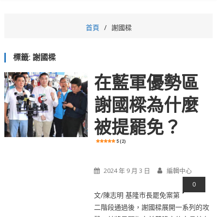
首頁
謝國樑
標籤:
謝國樑
在藍軍優勢區
謝國樑為什麼
被提罷免？
5 (2)
2024 年 9 月 3 日
編輯中心
0
文/陳志明 基隆市長罷免案第
二階段通過後，謝國樑展開一系列的攻