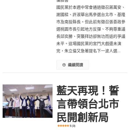
國民黨於本週中常會通過徵召蔣萬安、
謝國樑、許淑華出馬參選台北市、基隆
市及南投縣長。但此前有徵召張善政參
選桃園市長引起地方反彈、不夠尊重議
長邱奕勝、突襲拜訪卻無功而返的爭議
未平。這場國民黨的宮鬥大戲還未演
完，朱立倫又急著提名下一波人選…
繼續閱讀
藍天再現！誓
言帶領台北市
民開創新局
5 (3)