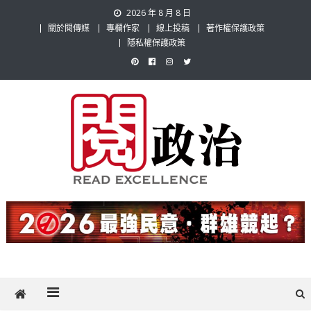
Skip
2026 年 8 月 8 日
to
關於閱傳媒
專欄作家
線上投稿
著作權保護政策
content
隱私權保護政策
閱政治 Read Gov News
任何事，談對的事；任何觀點，說出自己的觀點！政治不僅是全民話
題，也要專業評論，閱政治與多元的政治評論家與專欄作家邀稿合作，
讓讀者有最多元和專業的選擇。