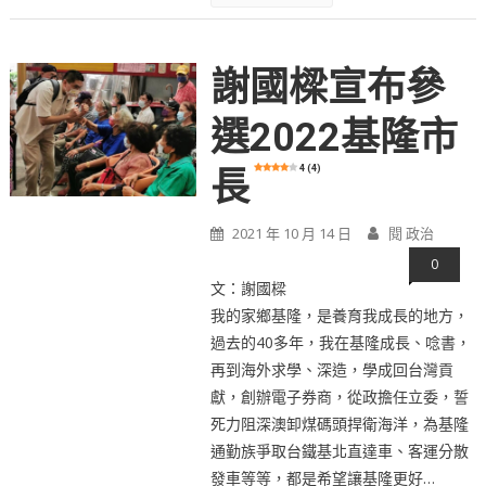
謝國樑宣布參
選2022基隆市
4 (4)
長
2021 年 10 月 14 日
閱 政治
0
文：謝國樑
我的家鄉基隆，是養育我成長的地方，
過去的40多年，我在基隆成長、唸書，
再到海外求學、深造，學成回台灣貢
獻，創辦電子券商，從政擔任立委，誓
死力阻深澳卸煤碼頭捍衛海洋，為基隆
通勤族爭取台鐵基北直達車、客運分散
發車等等，都是希望讓基隆更好…