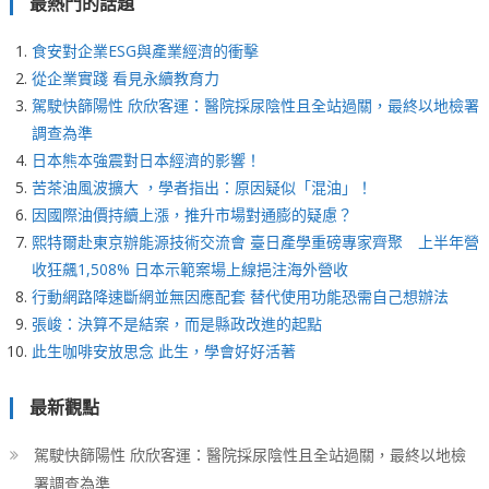
最熱門的話題
食安對企業ESG與產業經濟的衝擊
從企業實踐 看見永續教育力
駕駛快篩陽性 欣欣客運：醫院採尿陰性且全站過關，最終以地檢署
調查為準
日本熊本強震對日本經濟的影響！
苦茶油風波擴大 ，學者指出：原因疑似「混油」！
因國際油價持續上漲，推升市場對通膨的疑慮？
熙特爾赴東京辦能源技術交流會 臺日產學重磅專家齊聚 上半年營
收狂飆1,508% 日本示範案場上線挹注海外營收
行動網路降速斷網並無因應配套 替代使用功能恐需自己想辦法
張峻：決算不是結案，而是縣政改進的起點
此生咖啡安放思念 此生，學會好好活著
最新觀點
駕駛快篩陽性 欣欣客運：醫院採尿陰性且全站過關，最終以地檢
署調查為準