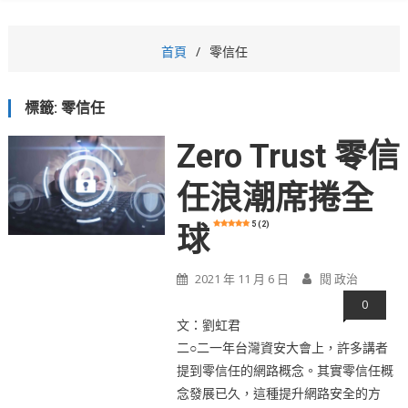
首頁
零信任
標籤:
零信任
Zero Trust 零信
任浪潮席捲全
5 (2)
球
2021 年 11 月 6 日
閱 政治
0
文：劉虹君
二○二一年台灣資安大會上，許多講者
提到零信任的網路概念。其實零信任概
念發展已久，這種提升網路安全的方