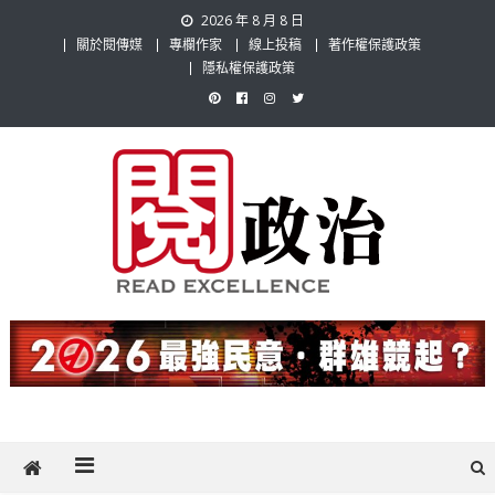
Skip
2026 年 8 月 8 日
to
關於閱傳媒
專欄作家
線上投稿
著作權保護政策
content
隱私權保護政策
閱政治 Read Gov News
任何事，談對的事；任何觀點，說出自己的觀點！政治不僅是全民話
題，也要專業評論，閱政治與多元的政治評論家與專欄作家邀稿合作，
讓讀者有最多元和專業的選擇。