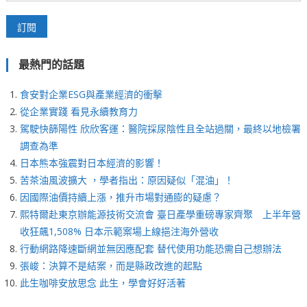
最熱門的話題
食安對企業ESG與產業經濟的衝擊
從企業實踐 看見永續教育力
駕駛快篩陽性 欣欣客運：醫院採尿陰性且全站過關，最終以地檢署
調查為準
日本熊本強震對日本經濟的影響！
苦茶油風波擴大 ，學者指出：原因疑似「混油」！
因國際油價持續上漲，推升市場對通膨的疑慮？
熙特爾赴東京辦能源技術交流會 臺日產學重磅專家齊聚 上半年營
收狂飆1,508% 日本示範案場上線挹注海外營收
行動網路降速斷網並無因應配套 替代使用功能恐需自己想辦法
張峻：決算不是結案，而是縣政改進的起點
此生咖啡安放思念 此生，學會好好活著