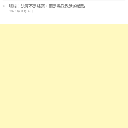
張峻：決算不是結案，而是縣政改進的起點
2026 年 8 月 4 日