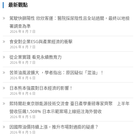
最新觀點
駕駛快篩陽性 欣欣客運：醫院採尿陰性且全站過關，最終以地檢
署調查為準
2026 年 8 月 7 日
食安對企業ESG與產業經濟的衝擊
2026 年 8 月 7 日
從企業實踐 看見永續教育力
2026 年 8 月 7 日
苦茶油風波擴大 ，學者指出：原因疑似「混油」！
2026 年 8 月 6 日
日本熊本強震對日本經濟的影響！
2026 年 8 月 6 日
熙特爾赴東京辦能源技術交流會 臺日產學重磅專家齊聚 上半年
營收狂飆1,508% 日本示範案場上線挹注海外營收
2026 年 8 月 5 日
因國際油價持續上漲，推升市場對通膨的疑慮？
2026 年 8 月 5 日