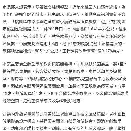
市長鄭文燦表示，隨著社會結構轉型，近年來桃園人口逐年遞增，為
平均年齡較年輕的城市，托兒需求日益殷切，推動兒童福利實刻不容
緩。「桃園區中路段興建全齡型學前教育與照顧機構工程」位於桃園
市桃園區復興路與大同路200巷口，基地面積約1,641平方公尺，位處
市區中心，生活機能便利，就學就業方便，為鼓勵父母生育並減輕經
濟負擔，市府規劃興建地上4層、地下1層的鋼筋混凝土結構建築物，
總樓地板面積約4,585平方公尺，工程經費約新臺幣1億9,478萬元。
本案主要為全齡型學前教育與照顧機構，功能以幼兒園為主，將1至2
樓設置為幼兒園，包含接待大廳、幼兒園教室、室內活動室及遊戲
室、廚房等，3樓規劃為公托中心，4樓做為兒童教育中心及辦公室使
用，開放的空間可供彈性隔間使用，並將地下室規劃為停車場，汽車
19席、無障礙車位1席，屋頂平台做為戶外教學區、以及做為實驗農場
體驗空間，是幼童快樂成長及學習的好地方。
建築物外觀以量體的比例美感呈現簡單且耐看之風格造型，以桃園丘
陵地形為設計概念，將建築空間與自然庭院做結合，透過遊戲和學
習，幼兒和老師共同探索、創造出共有獨特的記憶及體驗，讓上學就