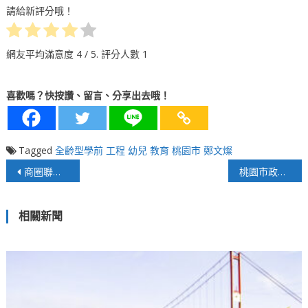
請給新評分哦！
網友平均滿意度
4
/ 5. 評分人數
1
喜歡嗎？快按讚、留言、分享出去哦！
Tagged
全齡型學前
工程
幼兒
教育
桃園市
鄭文燦
文
商圈聯手FoodPanda搶攻宅經濟 陳其邁現身六合夜市力挺
桃園市政府跨界整合全人關懷 藥愛減害無限可能
章
相關新聞
導
覽