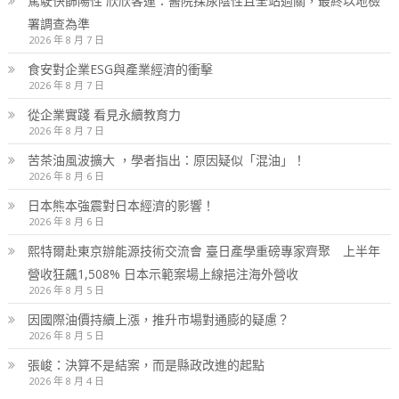
駕駛快篩陽性 欣欣客運：醫院採尿陰性且全站過關，最終以地檢
署調查為準
2026 年 8 月 7 日
食安對企業ESG與產業經濟的衝擊
2026 年 8 月 7 日
從企業實踐 看見永續教育力
2026 年 8 月 7 日
苦茶油風波擴大 ，學者指出：原因疑似「混油」！
2026 年 8 月 6 日
日本熊本強震對日本經濟的影響！
2026 年 8 月 6 日
熙特爾赴東京辦能源技術交流會 臺日產學重磅專家齊聚 上半年
營收狂飆1,508% 日本示範案場上線挹注海外營收
2026 年 8 月 5 日
因國際油價持續上漲，推升市場對通膨的疑慮？
2026 年 8 月 5 日
張峻：決算不是結案，而是縣政改進的起點
2026 年 8 月 4 日