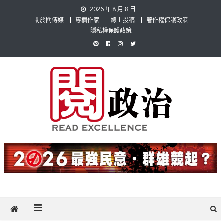
Skip
2026 年 8 月 8 日
to
關於閱傳媒
專欄作家
線上投稿
著作權保護政策
content
隱私權保護政策
閱政治 Read Gov News
任何事，談對的事；任何觀點，說出自己的觀點！政治不僅是全民話
題，也要專業評論，閱政治與多元的政治評論家與專欄作家邀稿合作，
讓讀者有最多元和專業的選擇。