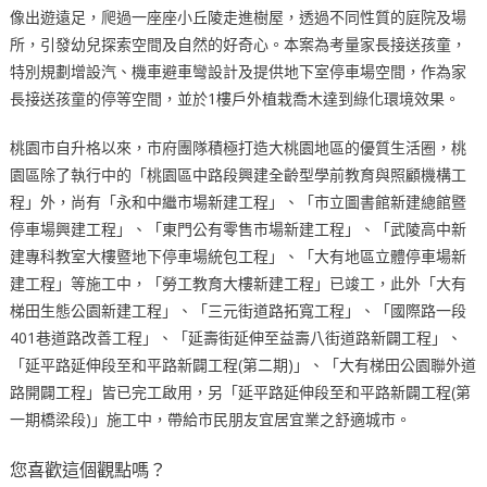
像出遊遠足，爬過一座座小丘陵走進樹屋，透過不同性質的庭院及場
所，引發幼兒探索空間及自然的好奇心。本案為考量家長接送孩童，
特別規劃增設汽、機車避車彎設計及提供地下室停車場空間，作為家
長接送孩童的停等空間，並於1樓戶外植栽喬木達到綠化環境效果。
桃園市自升格以來，市府團隊積極打造大桃園地區的優質生活圈，桃
園區除了執行中的「桃園區中路段興建全齡型學前教育與照顧機構工
程」外，尚有「永和中繼市場新建工程」、「市立圖書館新建總館暨
停車場興建工程」、「東門公有零售市場新建工程」、「武陵高中新
建專科教室大樓暨地下停車場統包工程」、「大有地區立體停車場新
建工程」等施工中，「勞工教育大樓新建工程」已竣工，此外「大有
梯田生態公園新建工程」、「三元街道路拓寬工程」、「國際路一段
401巷道路改善工程」、「延壽街延伸至益壽八街道路新闢工程」、
「延平路延伸段至和平路新闢工程(第二期)」、「大有梯田公園聯外道
路開闢工程」皆已完工啟用，另「延平路延伸段至和平路新闢工程(第
一期橋梁段)」施工中，帶給市民朋友宜居宜業之舒適城市。
您喜歡這個觀點嗎？