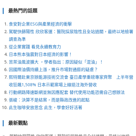
最熱門的話題
食安對企業ESG與產業經濟的衝擊
駕駛快篩陽性 欣欣客運：醫院採尿陰性且全站過關，最終以地檢署
調查為準
從企業實踐 看見永續教育力
日本熊本強震對日本經濟的影響！
苦茶油風波擴大 ，學者指出：原因疑似「混油」！
因國際油價持續上漲，推升市場對通膨的疑慮？
熙特爾赴東京辦能源技術交流會 臺日產學重磅專家齊聚 上半年營
收狂飆1,508% 日本示範案場上線挹注海外營收
行動網路降速斷網並無因應配套 替代使用功能恐需自己想辦法
張峻：決算不是結案，而是縣政改進的起點
此生咖啡安放思念 此生，學會好好活著
最新觀點