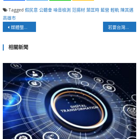
Tagged
假民意
公聽會
噪音檢測
范揚材
葉匡時
藍營
輕軌
陳其邁
高雄市
文
媒體壟斷，哪裡壟斷？
若要台灣好，政府能當責
章
相關新聞
導
覽