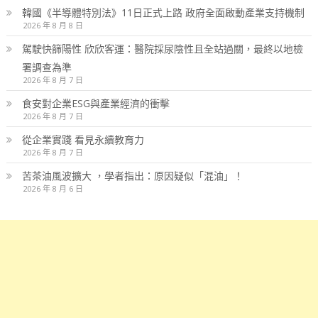
韓國《半導體特別法》11日正式上路 政府全面啟動產業支持機制
2026 年 8 月 8 日
駕駛快篩陽性 欣欣客運：醫院採尿陰性且全站過關，最終以地檢
署調查為準
2026 年 8 月 7 日
食安對企業ESG與產業經濟的衝擊
2026 年 8 月 7 日
從企業實踐 看見永續教育力
2026 年 8 月 7 日
苦茶油風波擴大 ，學者指出：原因疑似「混油」！
2026 年 8 月 6 日