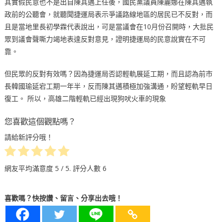
其實假民意也不是出自陳其邁上任後，國民黨議員陳麗娜在陳其邁執
政前的公聽會，就聽聞捷運局表示爭議路線地區的居民已不反對，而
且是當地里長初學霖代表說出，可是當議會在10月份召開時，大批民
眾到議會聲嘶力竭地表達反對意見，證明捷運局的民意說實在不可
靠。
但民眾的反對有效嗎？因為捷運局否認輕軌展延工期，而且認為前市
長韓國瑜延宕工期一年半，反而陳其邁積極加強溝通，盼望輕軌早日
復工。 所以，高雄二階輕軌已經出現狗吠火車的現象
您喜歡這個觀點嗎？
請給新評分哦！
網友平均滿意度
5
/ 5. 評分人數
6
喜歡嗎？快按讚、留言、分享出去哦！