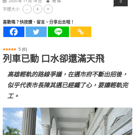
2020 年 11 月 18 日
喬 偉
0
-
+
=
字體大小
喜歡嗎？快按讚、留言、分享出去哦！
5
(
6
)
列車已動 口水卻還滿天飛
高雄輕軌的路線爭議，在邁市府不斷出招後，
似乎代表市長陳其邁已經鐵了心，要讓輕軌完
工。