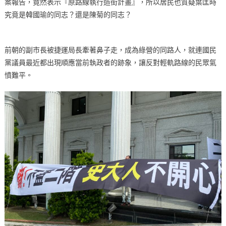
案報告，竟然表示『原路線執行造街計畫』，所以居民也質疑葉匡時
究竟是韓國瑜的同志？還是陳菊的同志？
前朝的副市長被捷運局長牽著鼻子走，成為綠營的同路人，就連國民
黨議員最近都出現順應當前執政者的跡象，讓反對輕軌路線的民眾氣
憤難平。