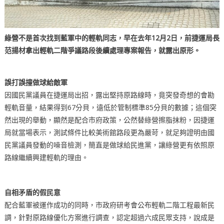
綠營不是首次找到藍軍中的輕軌同志，早在去年12月2日，前捷運局長
范揚材拿出輕軌二階爭議路段後續處理專案報告，就露出原形。
誤打誤撞做球給敵軍
因國民黨議員在捷運局出招，露出堅持原路線時，竟突發奇想的會勘
輕軌音量，結果得到67分貝，遠低於管制標準85分貝的數據；這個突
然出現的舉動，顯然是配合市府政策，公然替綠營擦脂抹粉，因捷運
局就當場表示，測試條件比較美術館路段更為嚴苛，就足夠證明由國
民黨議員發動的噪音檢測，簡直是做球給民進黨，讓綠營更有依照原
路線繼續興建輕軌的理由。
自相矛盾的假民意
配合藍軍被運作成功的同時，市政府研考會公布輕軌二階工程最新民
調，針對原路線優化方案進行調查，認定超過六成民眾支持，說成是