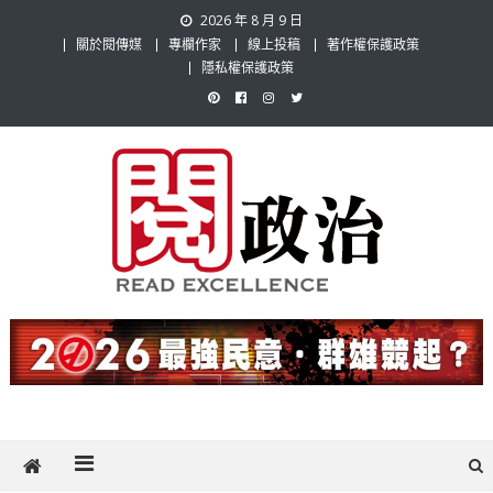
Skip
2026 年 8 月 9 日
to
關於閱傳媒
專欄作家
線上投稿
著作權保護政策
content
隱私權保護政策
閱政治 Read Gov News
任何事，談對的事；任何觀點，說出自己的觀點！政治不僅是全民話
題，也要專業評論，閱政治與多元的政治評論家與專欄作家邀稿合作，
讓讀者有最多元和專業的選擇。