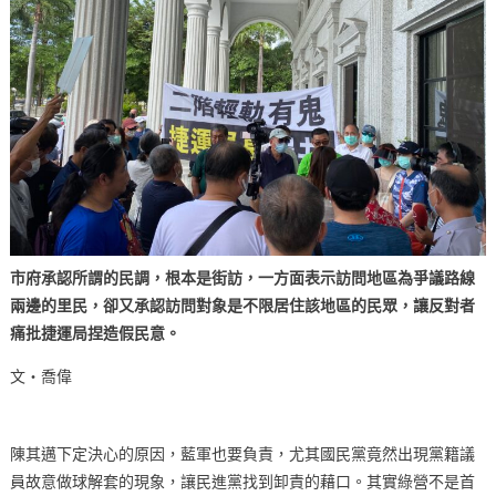
市府承認所謂的民調，根本是街訪，一方面表示訪問地區為爭議路線
兩邊的里民，卻又承認訪問對象是不限居住該地區的民眾，讓反對者
痛批捷運局捏造假民意。
文‧喬偉
陳其邁下定決心的原因，藍軍也要負責，尤其國民黨竟然出現黨籍議
員故意做球解套的現象，讓民進黨找到卸責的藉口。其實綠營不是首