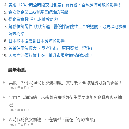
美股「23小時全時段交易制度」實行後，全球經濟可能的影響！
食安對企業ESG與產業經濟的衝擊
從企業實踐 看見永續教育力
駕駛快篩陽性 欣欣客運：醫院採尿陰性且全站過關，最終以地檢署
調查為準
日本熊本強震對日本經濟的影響！
苦茶油風波擴大 ，學者指出：原因疑似「混油」！
因國際油價持續上漲，推升市場對通膨的疑慮？
最新觀點
美股「23小時全時段交易制度」實行後，全球經濟可能的影響！
2026 年 8 月 8 日
金門再見海漂豬！未來離島海巡與衛生當局應加強巡邏與肉品抽
檢！
2026 年 8 月 8 日
AI時代的資安關鍵，不在模型，而在「存取權限」
2026 年 8 月 8 日