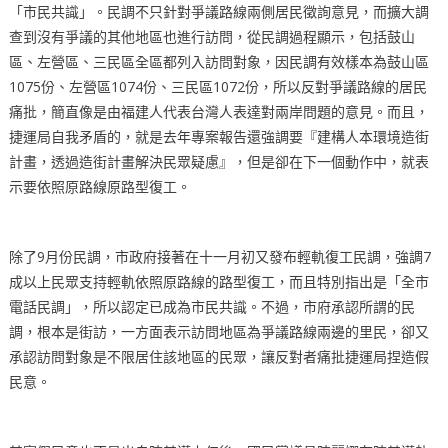
「市民共識」。民調不只針對爭議路線兩側居民徵詢意見，而擴大調
查到沒有爭議的其他地區也進行訪問，從民調過程顯示，包括鼓山
區、左營區、三民區全區都列入訪問對象，因民調有效樣本為鼓山區
1075份、左營區1074份、三民區1072份，所以反對爭議路線的居民
痛批，簡直像是由福建人代表台灣人表達對兩岸問題的意見。而且，
捷運局自我矛盾的，就是去年專案報告還強調要『建構人本環境造街
計畫，透過造街計畫解決民眾疑慮』，但是卻在下一個動作中，就表
示要依照原路線原路型復工。
除了9月份民調，市政府接著在十一月初又發布輕軌復工民調，強調7
成以上民眾支持輕軌依照原路線的路型復工，而且特別指出是「全市
電話民調」，所以認定已成為市民共識。不過，市府承認所謂的民
調，根本是街訪，一方面表示訪問地區為爭議路線兩邊的里民，卻又
承認訪問對象是不限居住該地區的民眾，讓反對者痛批捷運局捏造假
民意。