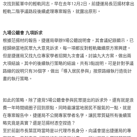
次找到藍軍中的輕軌同志，早在去年12月2日，前捷運局長范揚材拿出
輕軌二階爭議路段後續處理專案報告，就露出原形。
九場公聽會 九項訴求
根據范揚材的報告，捷運局舉辦9場公聽說明會，其會議紀錄顯示，已
經歸納當地民眾九大意見訴求，每一項都反對輕軌繼續原方案興建。
但是捷運局又找九位專家學者招開九次會議，討論九大方案，做出兩
大項結論，其中的後續執行策略的結論，共有3點說明，可是針對爭議
路線的說明只有36個字，做出「導入居民參與」按原路線執行造街計
畫的執行策略。
如此的策略，除了違背5場公聽會參與民眾提出的訴求外，還有就是浪
費一年時間繞圈子回到原點，同時最讓當地居民不服氣的一點，就是
在專案報告中，捷運局不公開專家學者名字，讓民眾質疑所有後續策
略究竟是真實？還是范揚材憑空捏造？
至於前副市長葉匡時當時是以代理市長身分，向議會提出捷運局的專