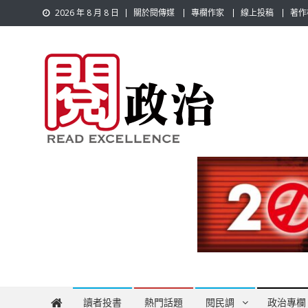
Skip
2026 年 8 月 8 日
關於閱傳媒
專欄作家
線上投稿
著作
to
content
閱政治 Read Gov News
任何事，談對的事；任何觀點，說出自己的觀點！政治不僅是
讀者投書
熱門話題
閱民調
政治專欄