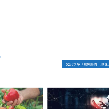
中
52台之爭「暗黑聯盟」現身 傳NC