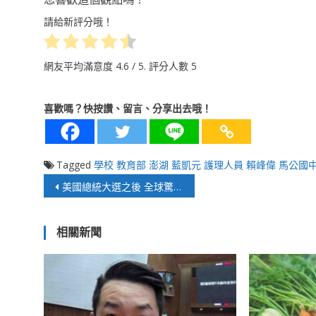
請給新評分哦！
網友平均滿意度
4.6
/ 5. 評分人數
5
喜歡嗎？快按讚、留言、分享出去哦！
Tagged
學校
教育部
澎湖
藍凱元
護理人員
賴峰偉
馬公國
文
美國總統大選之後 全球驚奇繼續
章
相關新聞
導
覽