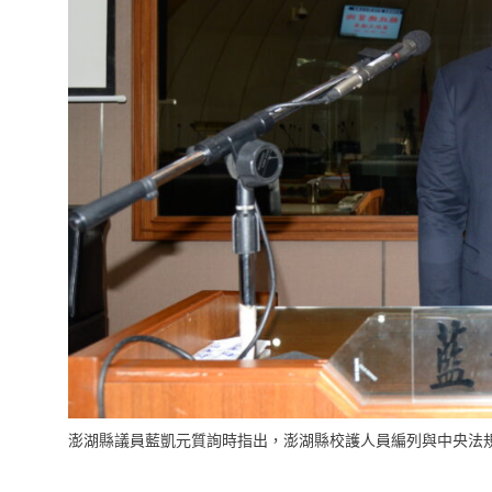
澎湖縣議員藍凱元質詢時指出，澎湖縣校護人員編列與中央法