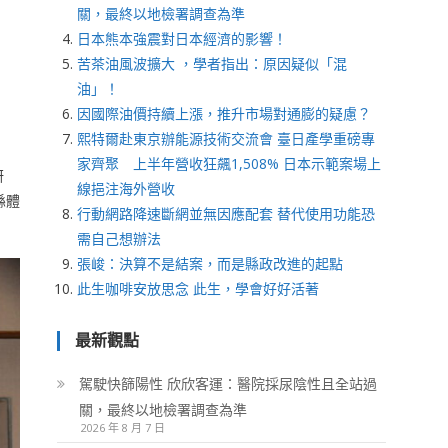
關，最終以地檢署調查為準
日本熊本強震對日本經濟的影響！
苦茶油風波擴大 ，學者指出：原因疑似「混
油」！
因國際油價持續上漲，推升市場對通膨的疑慮？
熙特爾赴東京辦能源技術交流會 臺日產學重磅專
家齊聚 上半年營收狂飆1,508% 日本示範案場上
研
線挹注海外營收
縣體
行動網路降速斷網並無因應配套 替代使用功能恐
需自己想辦法
張峻：決算不是結案，而是縣政改進的起點
此生咖啡安放思念 此生，學會好好活著
最新觀點
駕駛快篩陽性 欣欣客運：醫院採尿陰性且全站過
關，最終以地檢署調查為準
2026 年 8 月 7 日