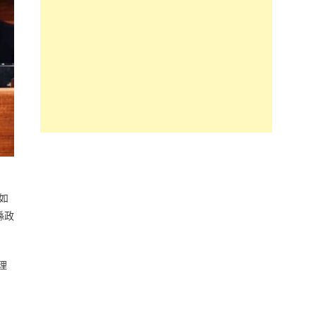
如
縣政
理