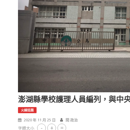
澎湖縣學校護理人員編列，與中
火線話題
2020 年 11 月 25 日
閱 政治
-
+
=
字體大小