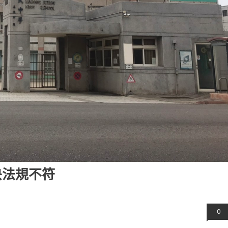
央法規不符
0