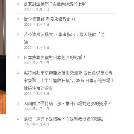
食安對企業ESG與產業經濟的衝擊
2026 年 8 月 7 日
從企業實踐 看見永續教育力
2026 年 8 月 7 日
苦茶油風波擴大 ，學者指出：原因疑似「混
油」！
2026 年 8 月 6 日
日本熊本強震對日本經濟的影響！
2026 年 8 月 6 日
熙特爾赴東京辦能源技術交流會 臺日產學重磅專
家齊聚 上半年營收狂飆1,508% 日本示範案場上
線挹注海外營收
2026 年 8 月 5 日
因國際油價持續上漲，推升市場對通膨的疑慮？
2026 年 8 月 5 日
張峻：決算不是結案，而是縣政改進的起點
2026 年 8 月 4 日