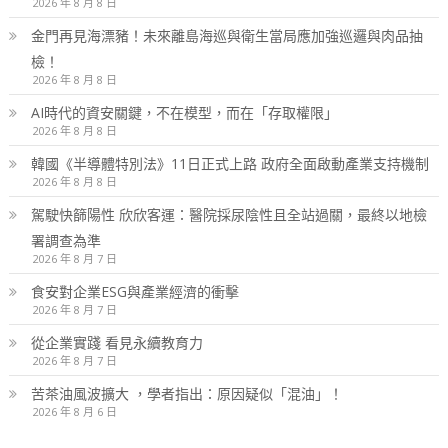
2026 年 8 月 8 日
金門再見海漂豬！未來離島海巡與衛生當局應加強巡邏與肉品抽
檢！
2026 年 8 月 8 日
AI時代的資安關鍵，不在模型，而在「存取權限」
2026 年 8 月 8 日
韓國《半導體特別法》11日正式上路 政府全面啟動產業支持機制
2026 年 8 月 8 日
駕駛快篩陽性 欣欣客運：醫院採尿陰性且全站過關，最終以地檢
署調查為準
2026 年 8 月 7 日
食安對企業ESG與產業經濟的衝擊
2026 年 8 月 7 日
從企業實踐 看見永續教育力
2026 年 8 月 7 日
苦茶油風波擴大 ，學者指出：原因疑似「混油」！
2026 年 8 月 6 日