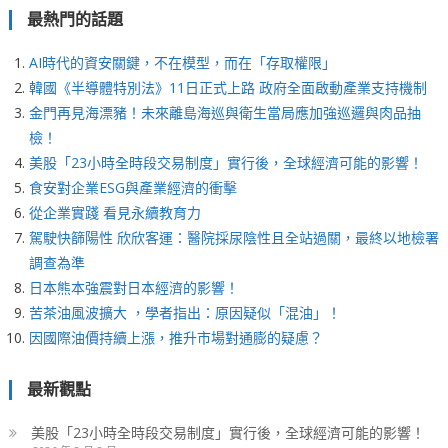
最熱門的話題
AI時代的資安關鍵，不在模型，而在「存取權限」
韓國《半導體特別法》11日正式上路 政府全面啟動產業支持機制
金門再見海漂豬！未來離島海巡與衛生當局應加強巡邏與肉品抽
檢！
美股「23小時全時段交易制度」實行後，全球經濟可能的影響！
食安對企業ESG與產業經濟的衝擊
從企業實踐 看見永續教育力
駕駛快篩陽性 欣欣客運：醫院採尿陰性且全站過關，最終以地檢署
調查為準
日本熊本強震對日本經濟的影響！
苦茶油風波擴大 ，學者指出：原因疑似「混油」！
因國際油價持續上漲，推升市場對通膨的疑慮？
最新觀點
美股「23小時全時段交易制度」實行後，全球經濟可能的影響！