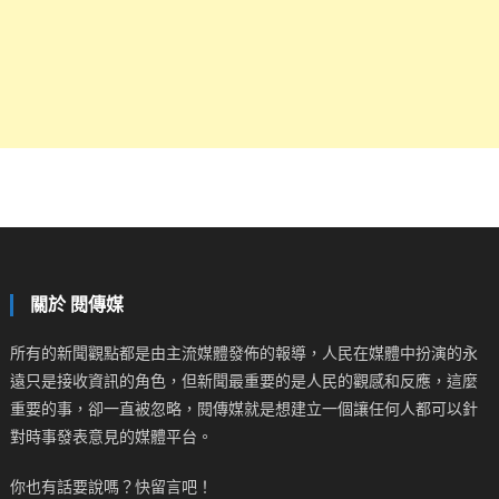
關於 閱傳媒
所有的新聞觀點都是由主流媒體發佈的報導，人民在媒體中扮演的永
遠只是接收資訊的角色，但新聞最重要的是人民的觀感和反應，這麼
重要的事，卻一直被忽略，閱傳媒就是想建立一個讓任何人都可以針
對時事發表意見的媒體平台。
你也有話要說嗎？快留言吧！