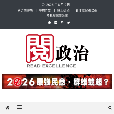
Skip
2026 年 8 月 9 日
to
關於閱傳媒
專欄作家
線上投稿
著作權保護政策
content
隱私權保護政策
閱政治 Read Gov News
任何事，談對的事；任何觀點，說出自己的觀點！政治不僅是全民話
題，也要專業評論，閱政治與多元的政治評論家與專欄作家邀稿合作，
讓讀者有最多元和專業的選擇。