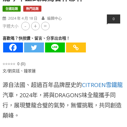
全國話題
熱門話題
2024 年 4 月 18 日
編輯中心
0
-
+
=
字體大小
喜歡嗎？快按讚、留言、分享出去哦！
0
(
0
)
文/劉奕廷、鐘翠蓮
源自法國、超過百年品牌歷史的
CITROEN雪鐵龍
汽車，2024年，將與DRAGONS味全龍攜手同
行，展現雙龍合璧的氣勢，無懼挑戰，共同創造
顛峰。