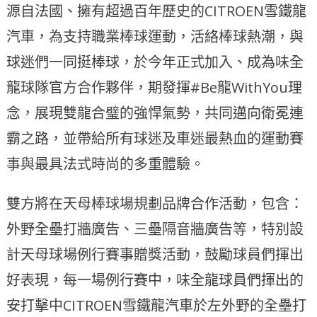
源自法國、擁有超過百年歷史的CITROEN雪鐵龍
汽車，為支持職業棒球運動，活絡棒球熱潮，與
球迷們一同挺棒球，於今年正式加入、成為味全
龍球隊官方合作夥伴，期發揮#Be龍WithYou理
念，展現雙龍合璧的強悍氣勢，共同邁向衛冕連
霸之路，並帶給所有球迷及車迷最熱血的運動賽
事與最具法式時尚的多重體驗。
雙方將在天母棒球場規劃品牌合作活動，包含：
外野全壘打牆廣告、三壘隔音牆廣告等，特別設
計天母球場例行賽事贈獎活動，鼓勵球員們揮出
好表現，每一場例行賽中，味全龍球員們揮出的
安打擊中CITROEN雪鐵龍汽車於左外野的全壘打