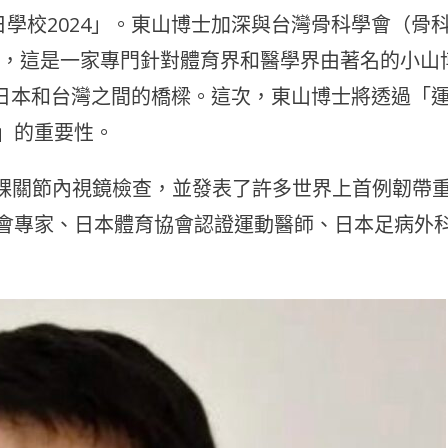
・一日學校2024」。東山博士加深與台灣骨科學會（骨
ng®，這是一家專門針對體育界和醫學界由著名的小山
日本和台灣之間的橋樑。這次，東山博士將透過「
」的重要性。
從事膝關節和踝關節內視鏡檢查，並發表了許多世界上首例韌帶
會專家、日本體育協會認證運動醫師、日本足病外