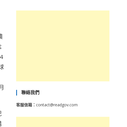
農
念
4
球
月
聯絡我們
客服信箱：
contact@readgov.com
紀
講