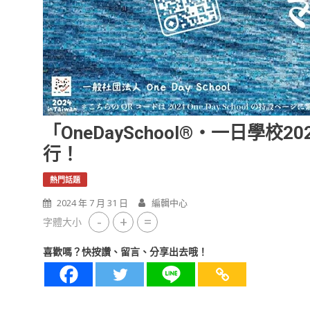
「OneDaySchool®・一日學校
行！
熱門話題
2024 年 7 月 31 日
編輯中心
-
+
=
字體大小
喜歡嗎？快按讚、留言、分享出去哦！