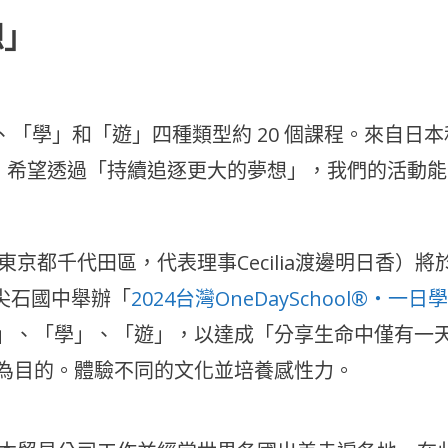
想」
、「學」和「遊」四種類型約 20 個課程。來自日本
加！希望透過「持續追逐更大的夢想」，我們的活動能
織/東京都千代田區，代表理事Cecilia渡邊明日香）將
立尖石國中舉辦「
2024台灣OneDaySchool®・一日學
」、「學」、「遊」，以達成「分享生命中僅有一
為目的。體驗不同的文化並培養感性力。