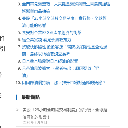
金門再見海漂豬！未來離島海巡與衛生當局應加強
巡邏與肉品抽檢！
美股「23小時全時段交易制度」實行後，全球經
濟可能的影響！
食安對企業ESG與產業經濟的衝擊
和
從企業實踐 看見永續教育力
駕駛快篩陽性 欣欣客運：醫院採尿陰性且全站過
引
關，最終以地檢署調查為準
日本熊本強震對日本經濟的影響！
苦茶油風波擴大 ，學者指出：原因疑似「混
於
油」！
因國際油價持續上漲，推升市場對通膨的疑慮？
天
最新觀點
美股「23小時全時段交易制度」實行後，全球經
濟可能的影響！
2026 年 8 月 8 日