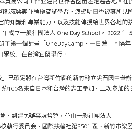
，在日本貿易公司工作並經常世界各國出差走遍各地。在
切都感興趣並積極嘗試學習。渡邊明日香被其所見
富的知識和專業能力，以及技能傳授給世界各地的
一般社團法人 One Day School。 2022 年 
辦了第一個計畫「OneDayCamp・一日營」。隔年
l®・一日學校」在台灣宜蘭舉行。
一日學校」已確定將在台灣新竹縣的新竹縣立尖石國中舉
，約100名來自日本和台灣的志工參加。上次參加的
議會、劉建民辦事處督導，並由一般社團法人
®・一日學校執行委員会、國際扶輪社第3501 區、新竹市樂