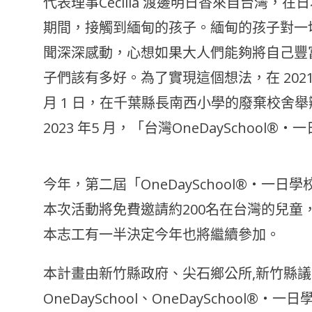
代表理事Cecilia 渡邊明日香來自台灣
期間，接觸到緬甸的孩子。緬甸的孩子對一
聞深深感動，心想如果大人們能夠將自己豐
子們該有多好。為了實現這個想法，在 2021 年成立
月 1 日，在千葉縣長南西小學的廢棄校舍舉
2023 年5 月，「台灣OneDaySchoo
今年，第二屆「OneDaySchool®・
本次活動將免費邀請約200名在台灣的兒童
本志工有一半決定今年也將繼續參加。
本計畫由新竹縣政府、尖石鄉公所,新竹縣
OneDaySchool、OneDaySchool