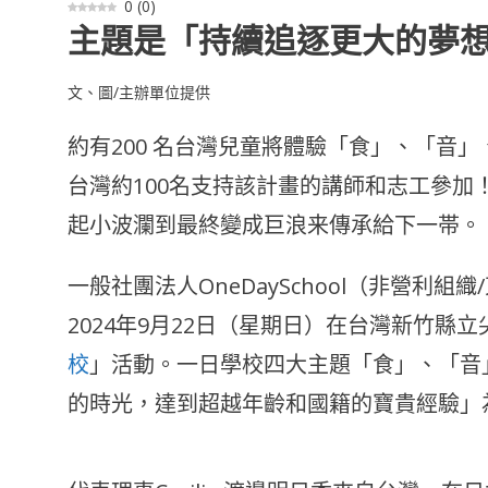
0
(
0
)
主題是「持續追逐更大的夢
文、圖/主辦單位提供
約有200 名台灣兒童將體驗「食」、「音」
台灣約100名支持該計畫的講師和志工參
起小波瀾到最終變成巨浪来傳承給下一帯。
一般社團法人OneDaySchool（非營利組
2024年9月22日（星期日）在台灣新竹縣
校
」活動。一日學校四大主題「食」、「音
的時光，達到超越年齡和國籍的寶貴經驗」