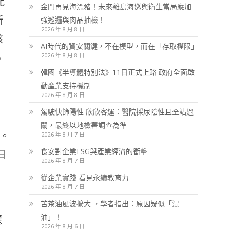
此
金門再見海漂豬！未來離島海巡與衛生當局應加
所
強巡邏與肉品抽檢！
2026 年 8 月 8 日
孩
AI時代的資安關鍵，不在模型，而在「存取權限」
5
2026 年 8 月 8 日
韓國《半導體特別法》11日正式上路 政府全面啟
動產業支持機制
2026 年 8 月 8 日
駕駛快篩陽性 欣欣客運：醫院採尿陰性且全站過
關，最終以地檢署調查為準
辦。
2026 年 8 月 7 日
食安對企業ESG與產業經濟的衝擊
日
2026 年 8 月 7 日
從企業實踐 看見永續教育力
2026 年 8 月 7 日
苦茶油風波擴大 ，學者指出：原因疑似「混
油」！
麗
2026 年 8 月 6 日