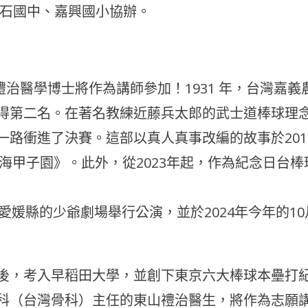
尖石國中、嘉興國小協辦。
治醫學博士將作為講師參加！1931 年，台灣嘉義
得第二名。在著名教練近藤兵太郎的武士道棒球理
路衝進了決賽。這部以真人真事改編的故事於201
1跨海甲子園》。此外，從2023年起，作為紀念日台棒
故鄉愛媛縣的少爺劇場舉行公演，並於2024年今年的10
後，考入早稻田大學，並創下東京六大棒球本壘打
科（台灣骨科）主任的東山禮治醫生，將作為志願