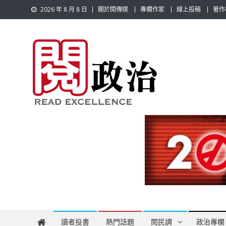
Skip
2026 年 8 月 8 日
關於閱傳媒
專欄作家
線上投稿
著作
to
content
閱政治 Read Gov News
任何事，談對的事；任何觀點，說出自己的觀點！政治不僅是
讀者投書
熱門話題
閱民調
政治專欄