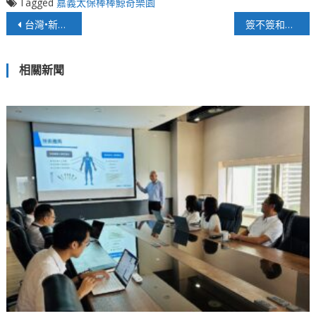
Tagged
嘉義太保棒棒鯨奇樂園
文
台灣•新南向「境外關內」政策Aim產業經濟特區啟動儀式圓滿成功！ 集團總裁徐俊科、東協總會長劉意川攜手台商 推動柬埔寨「拎包創業」新機遇
簽不簽和平協議，賴清德說了不算，得兩岸都同意
章
相關新聞
導
覽