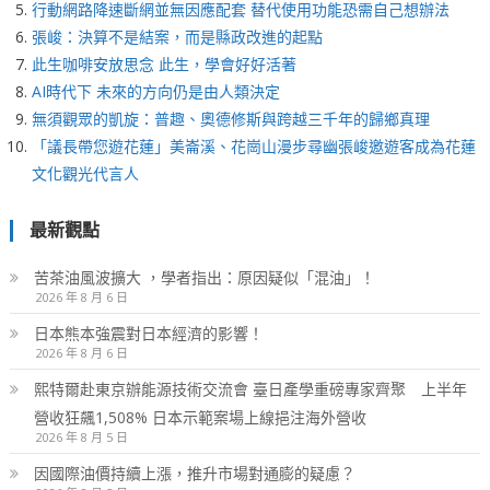
行動網路降速斷網並無因應配套 替代使用功能恐需自己想辦法
張峻：決算不是結案，而是縣政改進的起點
此生咖啡安放思念 此生，學會好好活著
AI時代下 未來的方向仍是由人類決定
無須觀眾的凱旋：普趣、奧德修斯與跨越三千年的歸鄉真理
「議長帶您遊花蓮」美崙溪、花崗山漫步尋幽張峻邀遊客成為花蓮
文化觀光代言人
最新觀點
苦茶油風波擴大 ，學者指出：原因疑似「混油」！
2026 年 8 月 6 日
日本熊本強震對日本經濟的影響！
2026 年 8 月 6 日
熙特爾赴東京辦能源技術交流會 臺日產學重磅專家齊聚 上半年
營收狂飆1,508% 日本示範案場上線挹注海外營收
2026 年 8 月 5 日
因國際油價持續上漲，推升市場對通膨的疑慮？