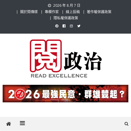
Skip
2026 年 8 月 7 日
to
關於閱傳媒
專欄作家
線上投稿
著作權保護政策
content
隱私權保護政策
閱政治 Read Gov News
任何事，談對的事；任何觀點，說出自己的觀點！政治不僅是全民話
題，也要專業評論，閱政治與多元的政治評論家與專欄作家邀稿合作，
讓讀者有最多元和專業的選擇。