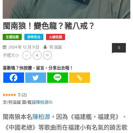
閩南狼！變色龍？豬八戒？
全國話題
即時政治
火線話題
2024 年 12 月 9 日
何 溢誠
0
-
+
=
字體大小
喜歡嗎？快按讚、留言、分享出去哦！
5
(
2
)
文/何溢誠 圖/截自
陳柏源IG
閩南狼本名
陳柏源
，因為《福建艦，福建見》、
《中國老總》等歌曲而在福建小有名氣的饒舌歌