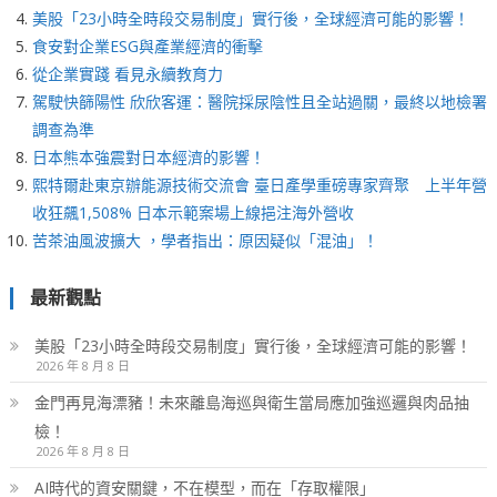
美股「23小時全時段交易制度」實行後，全球經濟可能的影響！
食安對企業ESG與產業經濟的衝擊
從企業實踐 看見永續教育力
駕駛快篩陽性 欣欣客運：醫院採尿陰性且全站過關，最終以地檢署
調查為準
日本熊本強震對日本經濟的影響！
熙特爾赴東京辦能源技術交流會 臺日產學重磅專家齊聚 上半年營
收狂飆1,508% 日本示範案場上線挹注海外營收
苦茶油風波擴大 ，學者指出：原因疑似「混油」！
最新觀點
美股「23小時全時段交易制度」實行後，全球經濟可能的影響！
2026 年 8 月 8 日
金門再見海漂豬！未來離島海巡與衛生當局應加強巡邏與肉品抽
檢！
2026 年 8 月 8 日
AI時代的資安關鍵，不在模型，而在「存取權限」