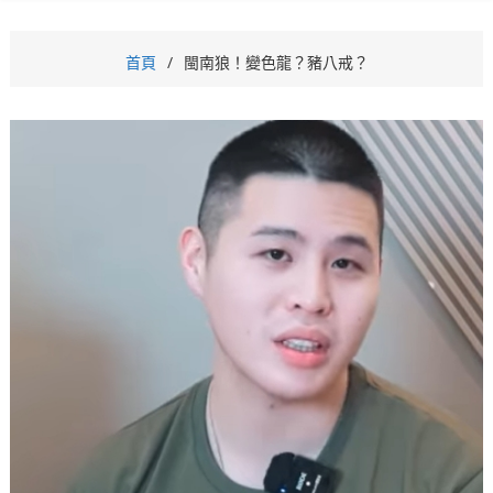
首頁
閩南狼！變色龍？豬八戒？