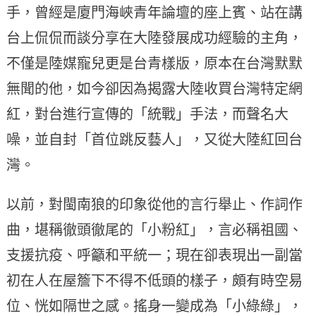
手，曾經是廈門海峽青年論壇的座上賓、站在講
台上侃侃而談分享在大陸發展成功經驗的主角，
不僅是陸媒寵兒更是台青樣版，原本在台灣默默
無聞的他，如今卻因為揭露大陸收買台灣特定網
紅，對台進行宣傳的「統戰」手法，而聲名大
噪，並自封「首位跳反藝人」，又從大陸紅回台
灣。
以前，對閩南狼的印象從他的言行舉止、作詞作
曲，堪稱徹頭徹尾的「小粉紅」，言必稱祖國、
支援抗疫、呼籲和平統一；現在卻表現出一副當
初在人在屋簷下不得不低頭的樣子，頗有時空易
位、恍如隔世之感。搖身一變成為「小綠綠」，