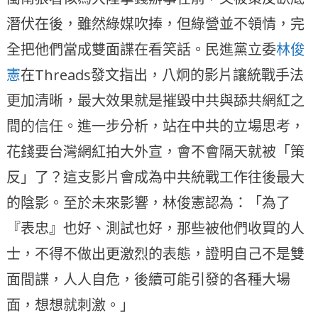
潛伏在後，雖然綠媒吹捧，但綠營並不領情，完
全把他們當成雙面諜在看笑話。民進黨立委
林俊
憲
在Threads發文指出，八炯的影片讓統戰手法
更加清晰，最大效果就是摧毀中共與舔共網紅之
間的信任。進一步分析，站在中共的立場思考，
花錢要台灣網紅拍大外宣，會不會隔天就被「策
反」了？這支影片會成為中共統戰工作往後最大
的陰影。至於未來影響，林俊憲認為：「為了
『表忠』也好、測試也好，那些被他們收買的人
士，不得不做出更激烈的表態，證明自己不是雙
面間諜，人人自危，後續可能引發的各種大場
面，想想就刺激。」