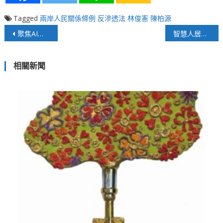
Tagged
兩岸人民關係條例
反滲透法
林俊憲
陳柏源
文
聚焦AI、永續、品牌與性平 《2024臺灣當代人物論壇》揭臺灣未來藍圖
智慧人居促進會 有感智慧綠建築設計論壇台北開講
章
相關新聞
導
覽