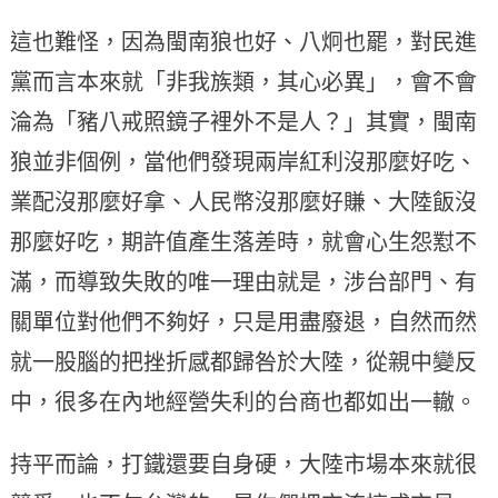
這也難怪，因為閩南狼也好、八炯也罷，對民進
黨而言本來就「非我族類，其心必異」，會不會
淪為「豬八戒照鏡子裡外不是人？」其實，閩南
狼並非個例，當他們發現兩岸紅利沒那麼好吃、
業配沒那麼好拿、人民幣沒那麼好賺、大陸飯沒
那麼好吃，期許值產生落差時，就會心生怨懟不
滿，而導致失敗的唯一理由就是，涉台部門、有
關單位對他們不夠好，只是用盡廢退，自然而然
就一股腦的把挫折感都歸咎於大陸，從親中變反
中，很多在內地經營失利的台商也都如出一轍。
持平而論，打鐵還要自身硬，大陸市場本來就很