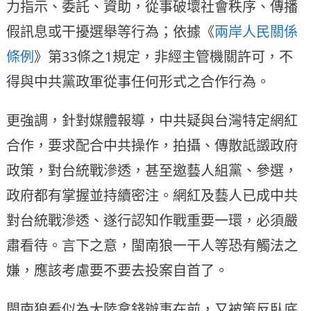
力指示、委託、資助，從事破壞社會秩序、傳播
假訊息或干擾選舉等行為；依據《
兩岸人民關係
條例
》第33條之1規定，非經主管機關許可，不
得與中共黨政軍從事任何形式之合作行為。
更強調，針對媒體報導，中共疑與台灣特定網紅
合作，要求配合中共操作，拍攝、傳散詆譭政府
政策，對台統戰滲透，甚至邀藝人組黨、參選，
政府都有掌握並持續密注。網紅及藝人已成中共
對台統戰滲透、遂行認知作戰重要一環，必須嚴
肅看待。言下之意，閩南狼一干人等恐有觸法之
嫌，應該考慮要不要去投案自首了。
閩南狼看似為大陸拿錢辦事在前，又被策反臥底