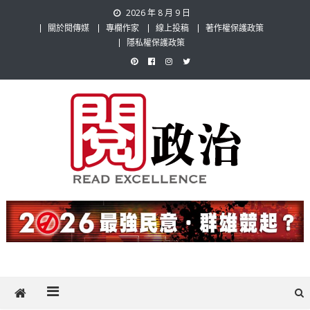
Skip
2026 年 8 月 9 日
to
關於閱傳媒
專欄作家
線上投稿
著作權保護政策
content
隱私權保護政策
閱政治 Read Gov News
任何事，談對的事；任何觀點，說出自己的觀點！政治不僅是全民話
題，也要專業評論，閱政治與多元的政治評論家與專欄作家邀稿合作，
讓讀者有最多元和專業的選擇。