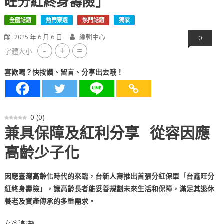
旺分紅終身壽險」
全國話題
熱門票選
熱門話題
獨家
2025 年 6 月 6 日
編輯中心
0
-
+
=
字體大小
喜歡嗎？快按讚、留言、分享出去哦！
0
(
0
)
兼具保障及紅利分享 從容因應
高齡少子化
因應臺灣高齡化時代的來臨，台新人壽推出首張分紅保單「台鑫旺分
紅終身壽險」，讓高齡長者能妥善規劃未來生活和保障，滿足其退休
養老及資產傳承的多重需求。
文/編輯部