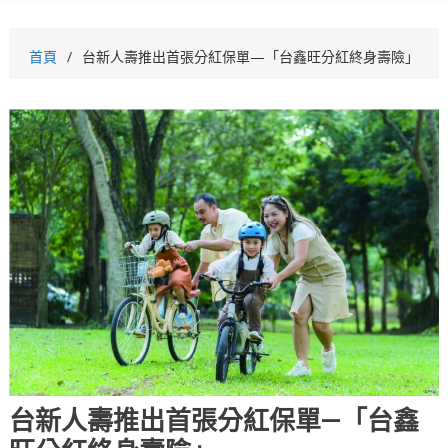
首頁
台新人壽推出首張分紅保單—「台鑫旺分紅終身壽險」
台新人壽推出首張分紅保單—「台鑫