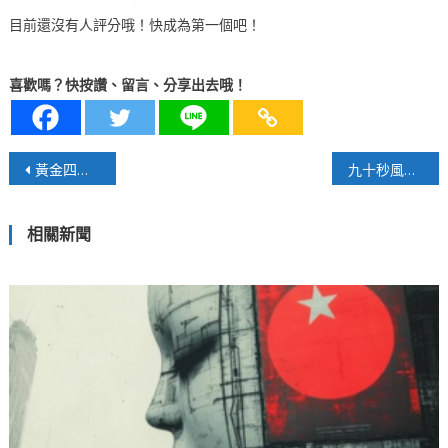
目前還沒有人評分哦！快成為第一個吧！
喜歡嗎？快按讚、留言、分享出去哦！
文
黃金四分鐘的遺落一場噎食 曝露照護現場的應變缺口
九十秒風暴 資安幻象崩潰的瞬間
章
相關新聞
導
覽