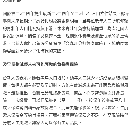
國發會二○二四年提出最新二○二四年至二○七○年人口推估結果，顯示
臺灣未來長期少子高齡化現象將更趨明顯，且每位老年人口所能仰賴
的青壯年人口比例持續下滑，未來青壯年負擔持續加重。為滿足國人
對家庭保障、儲備子女教育基金、規劃退休養老及資產傳承的多重需
求，台新人壽推出首張分紅保單「台鑫旺分紅終身壽險」，協助民眾
從容面對高齡少子化時代的來臨。
及早規劃減輕未來可能面臨的負擔與風險
台新人壽表示，隨著老年人口增加，幼年人口減少，造成家庭結構變
遷，每個人都有必要及早規劃，方能有效減輕未來可能面臨負擔與風
險。最新推出「台鑫旺分紅終身壽險」商品，為臺幣躉繳之終身壽
險，一次繳費，可以保障終身（至一一○歲），投保年齡零歲至八十
歲，保障範圍涵蓋身故保險金、完全失能保險金、祝壽保險金、生前
需求保險金等給付項目，可彌補家庭壽險保障之不足，在高風險時代
分散人生風險，讓家人可以保有生活品質。