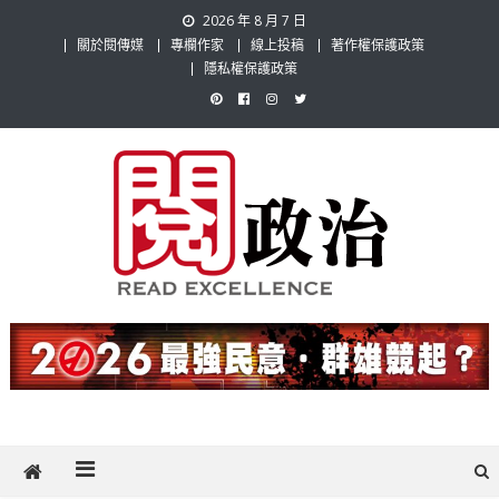
Skip
2026 年 8 月 7 日
to
關於閱傳媒
專欄作家
線上投稿
著作權保護政策
content
隱私權保護政策
閱政治 Read Gov News
任何事，談對的事；任何觀點，說出自己的觀點！政治不僅是全民話
題，也要專業評論，閱政治與多元的政治評論家與專欄作家邀稿合作，
讓讀者有最多元和專業的選擇。