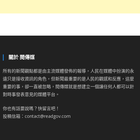
關於 閱傳媒
所有的新聞觀點都是由主流媒體發佈的報導，人民在媒體中扮演的永
遠只是接收資訊的角色，但新聞最重要的是人民的觀感和反應，這麼
重要的事，卻一直被忽略，閱傳媒就是想建立一個讓任何人都可以針
對時事發表意見的媒體平台。
你也有話要說嗎？快留言吧！
投稿信箱：contact@readgov.com