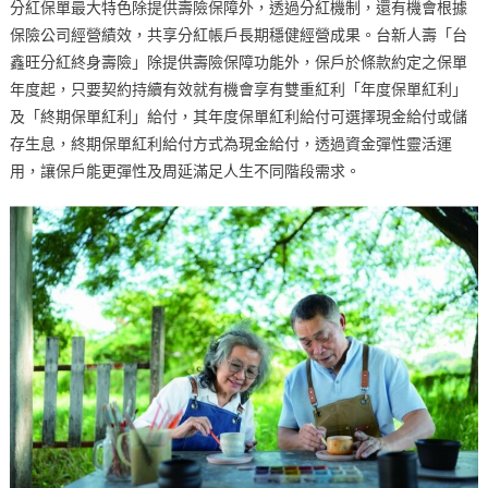
分紅保單最大特色除提供壽險保障外，透過分紅機制，還有機會根據
保險公司經營績效，共享分紅帳戶長期穩健經營成果。台新人壽「台
鑫旺分紅終身壽險」除提供壽險保障功能外，保戶於條款約定之保單
年度起，只要契約持續有效就有機會享有雙重紅利「年度保單紅利」
及「終期保單紅利」給付，其年度保單紅利給付可選擇現金給付或儲
存生息，終期保單紅利給付方式為現金給付，透過資金彈性靈活運
用，讓保戶能更彈性及周延滿足人生不同階段需求。