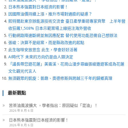
日本熊本強震對日本經濟的影響！
因國際油價持續上漲，推升市場對通膨的疑慮？
熙特爾赴東京辦能源技術交流會 臺日產學重磅專家齊聚 上半年營
收狂飆1,508% 日本示範案場上線挹注海外營收
行動網路降速斷網並無因應配套 替代使用功能恐需自己想辦法
張峻：決算不是結案，而是縣政改進的起點
此生咖啡安放思念 此生，學會好好活著
AI時代下 未來的方向仍是由人類決定
「議長帶您遊花蓮」美崙溪、花崗山漫步尋幽張峻邀遊客成為花蓮
文化觀光代言人
無須觀眾的凱旋：普趣、奧德修斯與跨越三千年的歸鄉真理
最新觀點
苦茶油風波擴大 ，學者指出：原因疑似「混油」！
2026 年 8 月 6 日
日本熊本強震對日本經濟的影響！
2026 年 8 月 6 日