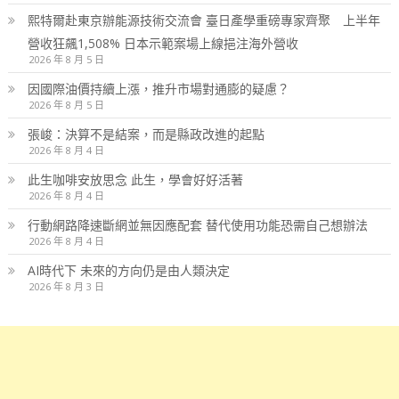
熙特爾赴東京辦能源技術交流會 臺日產學重磅專家齊聚 上半年
營收狂飆1,508% 日本示範案場上線挹注海外營收
2026 年 8 月 5 日
因國際油價持續上漲，推升市場對通膨的疑慮？
2026 年 8 月 5 日
張峻：決算不是結案，而是縣政改進的起點
2026 年 8 月 4 日
此生咖啡安放思念 此生，學會好好活著
2026 年 8 月 4 日
行動網路降速斷網並無因應配套 替代使用功能恐需自己想辦法
2026 年 8 月 4 日
AI時代下 未來的方向仍是由人類決定
2026 年 8 月 3 日