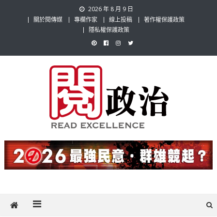
Skip
2026 年 8 月 9 日
to
關於閱傳媒
專欄作家
線上投稿
著作權保護政策
content
隱私權保護政策
閱政治 Read Gov News
任何事，談對的事；任何觀點，說出自己的觀點！政治不僅是全民話
題，也要專業評論，閱政治與多元的政治評論家與專欄作家邀稿合作，
讓讀者有最多元和專業的選擇。