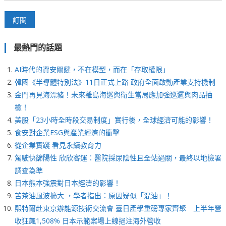
最熱門的話題
AI時代的資安關鍵，不在模型，而在「存取權限」
韓國《半導體特別法》11日正式上路 政府全面啟動產業支持機制
金門再見海漂豬！未來離島海巡與衛生當局應加強巡邏與肉品抽
檢！
美股「23小時全時段交易制度」實行後，全球經濟可能的影響！
食安對企業ESG與產業經濟的衝擊
從企業實踐 看見永續教育力
駕駛快篩陽性 欣欣客運：醫院採尿陰性且全站過關，最終以地檢署
調查為準
日本熊本強震對日本經濟的影響！
苦茶油風波擴大 ，學者指出：原因疑似「混油」！
熙特爾赴東京辦能源技術交流會 臺日產學重磅專家齊聚 上半年營
收狂飆1,508% 日本示範案場上線挹注海外營收