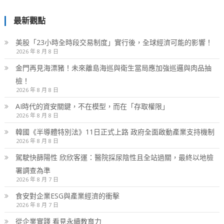
最新觀點
美股「23小時全時段交易制度」實行後，全球經濟可能的影響！
2026 年 8 月 8 日
金門再見海漂豬！未來離島海巡與衛生當局應加強巡邏與肉品抽
檢！
2026 年 8 月 8 日
AI時代的資安關鍵，不在模型，而在「存取權限」
2026 年 8 月 8 日
韓國《半導體特別法》11日正式上路 政府全面啟動產業支持機制
2026 年 8 月 8 日
駕駛快篩陽性 欣欣客運：醫院採尿陰性且全站過關，最終以地檢
署調查為準
2026 年 8 月 7 日
食安對企業ESG與產業經濟的衝擊
2026 年 8 月 7 日
從企業實踐 看見永續教育力