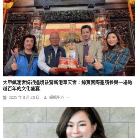
大甲鎮瀾宮媽祖遶境駐駕新港奉天宮：緣寶國際邀請參與一場跨
越百年的文化盛宴
2025 年 3 月 20 日
編輯中心