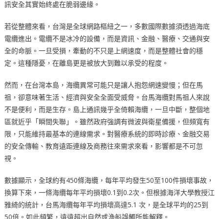
訊安全其實始終處在脆弱邊緣。
若從整體來看，台灣是全球網路樞紐之一，多數國際數據須透過海底
電纜進出。電纜不是冰冷的設備，而是資訊、金融、醫療、交通與安
全的命脈。一旦受損，牽動的不只是上網速度，而是整體社會的穩
定。這種隱憂，在離島更是被放大到難以承受的程度。
然而，在台灣本島，海纜異常可能只是讓人抱怨網速變慢；但在馬
祖，卻意味著生活、經濟與安全全面受威脅。台馬海纜對馬祖人來說
不是便利，而是生存。島上通訊幾乎全倚賴海纜，一旦中斷，整個地
區就近乎「瞬間失聯」。雖然政府強調有微波與衛星備援，但頻寬有
限，只能維持最基本的連線需求。對醫療系統的即時診療、金融交易
的安全傳輸、教育遠距連線及商務往來需求來看，影響都是不可忽
視。
數據顯示，全球約有450條海纜，每年平均發生50至100件損壞事故，
換算下來，一條海纜每年平均損壞0.1到0.2次。但根據海洋大學教授江
雅綺的統計，台馬海纜每年平均損壞高達5.1 次，是全球平均的25到
50倍。如此頻繁，遠遠超出自然或漁船誤觸所能解釋。