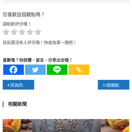
您喜歡這個觀點嗎？
請給新評分哦！
目前還沒有人評分哦！快成為第一個吧！
喜歡嗎？快按讚、留言、分享出去哦！
文
同為四連霸！澎湖楊曜急流勇退，馬祖何時世代交替？
川普關稅反促多邊合作？印度加速聯中俄日東盟抗衡美國壓力
章
相關新聞
導
覽