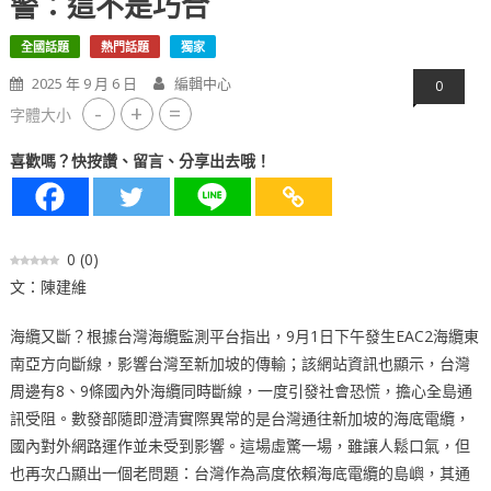
警：這不是巧合
全國話題
熱門話題
獨家
2025 年 9 月 6 日
編輯中心
0
-
+
=
字體大小
喜歡嗎？快按讚、留言、分享出去哦！
0
(
0
)
文：陳建維
海纜又斷？根據台灣海纜監測平台指出，9月1日下午發生EAC2海纜東
南亞方向斷線，影響台灣至新加坡的傳輸；該網站資訊也顯示，台灣
周邊有8、9條國內外海纜同時斷線，一度引發社會恐慌，擔心全島通
訊受阻。數發部隨即澄清實際異常的是台灣通往新加坡的海底電纜，
國內對外網路運作並未受到影響。這場虛驚一場，雖讓人鬆口氣，但
也再次凸顯出一個老問題：台灣作為高度依賴海底電纜的島嶼，其通