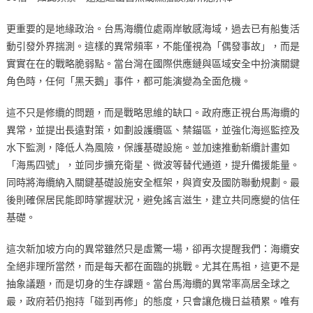
更重要的是地緣政治。台馬海纜位處兩岸敏感海域，過去已有船隻活
動引發外界揣測。這樣的異常頻率，不能僅視為「偶發事故」，而是
實實在在的戰略脆弱點。當台灣在國際供應鏈與區域安全中扮演關鍵
角色時，任何「黑天鵝」事件，都可能演變為全面危機。
這不只是修纜的問題，而是戰略思維的缺口。政府應正視台馬海纜的
異常，並提出長遠對策，如劃設護纜區、禁錨區，並強化海巡監控及
水下監測，降低人為風險，保護基礎設施。並加速推動新纜計畫如
「海馬四號」，並同步擴充衛星、微波等替代通道，提升備援能量。
同時將海纜納入關鍵基礎設施安全框架，與資安及國防聯動規劃。最
後則確保居民能即時掌握狀況，避免謠言滋生，建立共同應變的信任
基礎。
這次新加坡方向的異常雖然只是虛驚一場，卻再次提醒我們：海纜安
全絕非理所當然，而是每天都在面臨的挑戰。尤其在馬祖，這更不是
抽象議題，而是切身的生存課題。當台馬海纜的異常率高居全球之
最，政府若仍抱持「碰到再修」的態度，只會讓危機日益積累。唯有