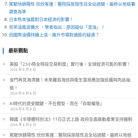
駕駛快篩陽性 欣欣客運：醫院採尿陰性且全站過關，最終以地檢署
調查為準
日本熊本強震對日本經濟的影響！
苦茶油風波擴大 ，學者指出：原因疑似「混油」！
因國際油價持續上漲，推升市場對通膨的疑慮？
最新觀點
美股「23小時全時段交易制度」實行後，全球經濟可能的影響！
2026 年 8 月 8 日
金門再見海漂豬！未來離島海巡與衛生當局應加強巡邏與肉品抽
檢！
2026 年 8 月 8 日
AI時代的資安關鍵，不在模型，而在「存取權限」
2026 年 8 月 8 日
韓國《半導體特別法》11日正式上路 政府全面啟動產業支持機制
2026 年 8 月 8 日
駕駛快篩陽性 欣欣客運：醫院採尿陰性且全站過關，最終以地檢