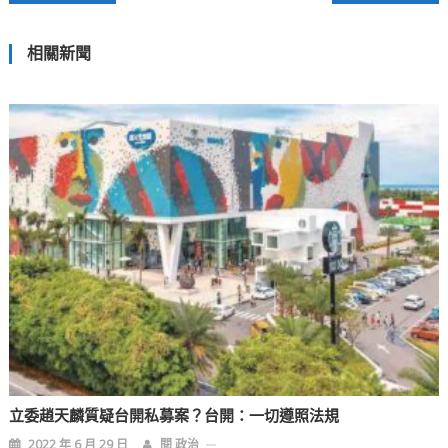
章
相關新聞
導
覽
立委趙天麟質疑台開私募案？台開：一切遵照法規
2022 年 6 月 29 日
閱 政治