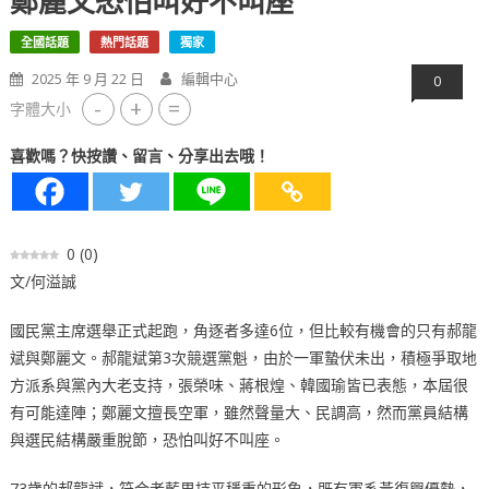
鄭麗文恐怕叫好不叫座
全國話題
熱門話題
獨家
2025 年 9 月 22 日
編輯中心
0
-
+
=
字體大小
喜歡嗎？快按讚、留言、分享出去哦！
0
(
0
)
文/何溢誠
國民黨主席選舉正式起跑，角逐者多達6位，但比較有機會的只有郝龍
斌與鄭麗文。郝龍斌第3次競選黨魁，由於一軍蟄伏未出，積極爭取地
方派系與黨內大老支持，張榮味、蔣根煌、韓國瑜皆已表態，本屆很
有可能達陣；鄭麗文擅長空軍，雖然聲量大、民調高，然而黨員結構
與選民結構嚴重脫節，恐怕叫好不叫座。
73歲的郝龍斌，符合老藍男持平穩重的形象，既有軍系黃復興優勢，