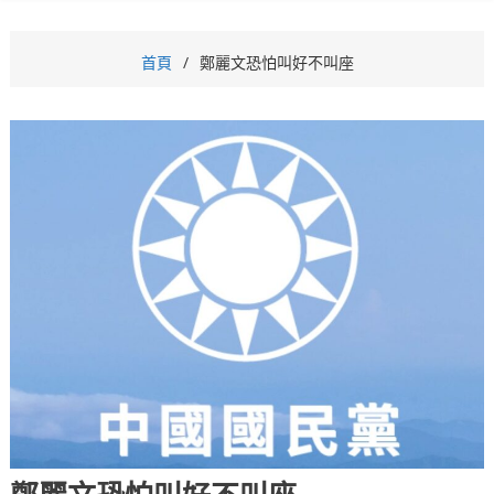
首頁
鄭麗文恐怕叫好不叫座