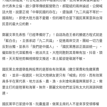
亦代表朱立倫、趙少康等傳統藍營勢力，郝龍斌的兩岸論述，公開喊
話大陸，說要正視「中華民國的存在」，還強調「九二共識不等於一
國兩制」，即使大陸方面不愛聽，但的確符合當下國民黨黨意與台灣
民意的最大公約數。
鄭麗文率先表態「已經準備好了」！自詡為造王者的勝選方程式就是
「藍白合」，主張承認「九二共識」，促進兩岸交流，團結一切力量
反對台獨，並表示「我們是中國人」、「國民黨應該正面談統一」。
儼如新生代深藍教母、統派共主，大陸同胞對其青睞有加，抖音、頭
條，天天幫他剪輯視頻發文推送，本土藍卻是敬謝不敏。
國民黨主席選舉能夠投票的是那些有效黨員（繳交黨費和免繳黨費
者），並非一般選民，何況大陸網友更只有「喊燒」的份，而有效黨
員多半在黨代表、地方派系、農、漁、水利會和黃復興黨部手上，需
要主打的是陸軍和海軍。無奈，鄭麗文和他們並沒有太大的淵源與關
連。
國民黨早已家道中落、阮囊羞澀，做黨主席的人不是來享受領導權