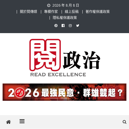
Skip
2026 年 8 月 8 日
to
關於閱傳媒
專欄作家
線上投稿
著作權保護政策
content
隱私權保護政策
閱政治 Read Gov News
任何事，談對的事；任何觀點，說出自己的觀點！政治不僅是全民話
題，也要專業評論，閱政治與多元的政治評論家與專欄作家邀稿合作，
讓讀者有最多元和專業的選擇。