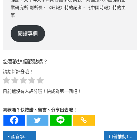
業研究所 副所長、《旺報》特約記者、《中國時報》特約主
筆
閱讀專欄
您喜歡這個觀點嗎？
請給新評分哦！
目前還沒有人評分哦！快成為第一個吧！
喜歡嗎？快按讚、留言、分享出去哦！
文
產官學齊聚台中！建研所產業交流座談，推動2050減碳新契機
川普推動10萬美元 H-1B 簽證費改革 引發移民與科技界震驚