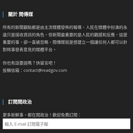
關於 閱傳媒
所有的新聞觀點都是由主流媒體發佈的報導，人民在媒體中扮演的永
遠只是接收資訊的角色，但新聞最重要的是人民的觀感和反應，這麼
重要的事，卻一直被忽略，閱傳媒就是想建立一個讓任何人都可以針
對時事發表意見的媒體平台。
你也有話要說嗎？快留言吧！
投稿信箱：contact@readgov.com
訂閱閱政治
更多新鮮事，都在閱政治！歡迎免費訂閱：