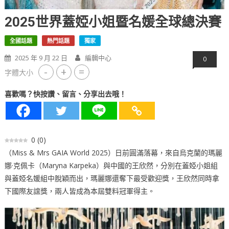
2025世界蓋婭小姐暨名媛全球總決賽
全國話題
熱門話題
獨家
2025 年 9 月 22 日
編輯中心
0
-
+
=
字體大小
喜歡嗎？快按讚、留言、分享出去哦！
0
(
0
)
（Miss & Mrs GAIA World 2025）日前圓滿落幕，來自烏克蘭的瑪麗
娜·克佩卡（Maryna Karpeka）與中國的王欣然，分別在蓋婭小姐組
與蓋婭名媛組中脫穎而出，瑪麗娜還奪下最受歡迎獎，王欣然同時拿
下國際友誼獎，兩人皆成為本屆雙料冠軍得主。