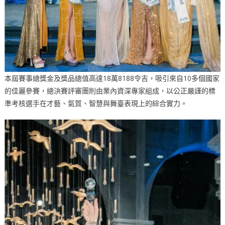
本屆賽事總獎金及獎品總值高達18萬8188令吉，吸引來自10多個國家
的佳麗參賽，總決賽評審團則由業內資深專家組成，以公正嚴謹的標
準考核選手在才藝、氣質、智慧與舞臺表現上的綜合實力。