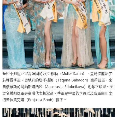
蓋婭小姐組亞軍為法國的莎拉·穆勒（Muller Sarah）、臺灣佳麗鄭宇
芯獲得季軍、奧地利的塔季揚娜（Tatjana Bahadori）贏得殿軍，來
自俄羅斯的阿納斯塔西婭（Anastasiia Sdobnikova）則奪下瑙軍。至
於名媛組亞軍是臺灣代表賴淑晶、季軍是中國的李丹以及殿軍由印度
的普拉賈克塔（Prajakta Bhoir）摘下。