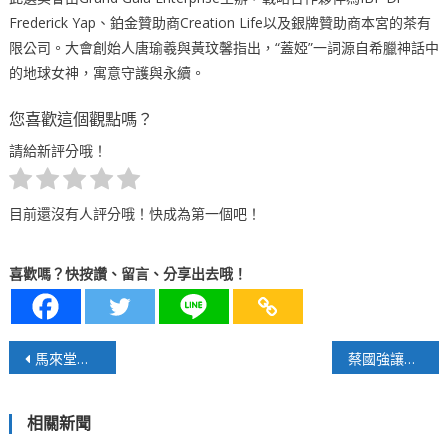
Frederick Yap、鉑金贊助商Creation Life以及銀牌贊助商本宮的茶有
限公司。大會創始人唐瑜羲與黃玟馨指出，“蓋婭”一詞源自希臘神話中
的地球女神，寓意守護與永續。
您喜歡這個觀點嗎？
請給新評分哦！
目前還沒有人評分哦！快成為第一個吧！
喜歡嗎？快按讚、留言、分享出去哦！
文
馬來堂哥～以榴槤為媒，向世界講好馬來西亞故事
蔡國強讓始祖鳥成為「死足的鳥」！
章
相關新聞
導