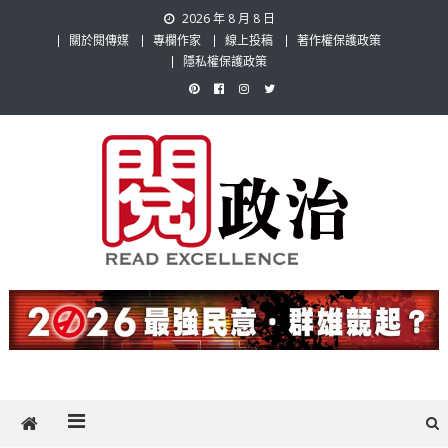
Skip
2026 年 8 月 8 日
to
關於閱傳媒
專欄作家
線上投稿
著作權保護政策
content
隱私權保護政策
閱政治 Read Gov News
任何事，談對的事；任何觀點，說出自己的觀點！政治不僅是全民話
題，也要專業評論，閱政治與多元的政治評論家與專欄作家邀稿合作，
讓讀者有最多元和專業的選擇。