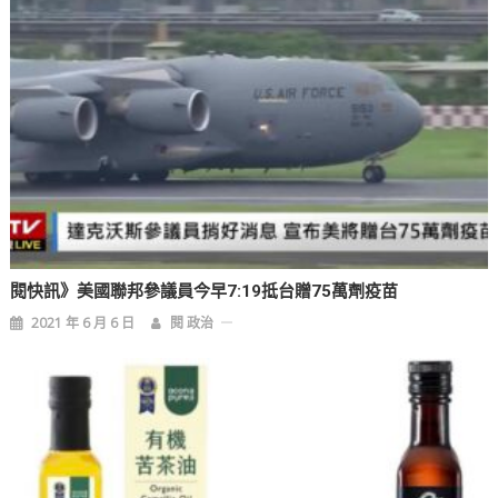
閱快訊》美國聯邦參議員今早7:19抵台贈75萬劑疫苗
2021 年 6 月 6 日
閱 政治