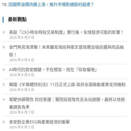
因國際油價持續上漲，推升市場對通膨的疑慮？
最新觀點
美股「23小時全時段交易制度」實行後，全球經濟可能的影響！
2026 年 8 月 8 日
金門再見海漂豬！未來離島海巡與衛生當局應加強巡邏與肉品抽
檢！
2026 年 8 月 8 日
AI時代的資安關鍵，不在模型，而在「存取權限」
2026 年 8 月 8 日
韓國《半導體特別法》11日正式上路 政府全面啟動產業支持機制
2026 年 8 月 8 日
駕駛快篩陽性 欣欣客運：醫院採尿陰性且全站過關，最終以地檢
署調查為準
2026 年 8 月 7 日
食安對企業ESG與產業經濟的衝擊
2026 年 8 月 7 日