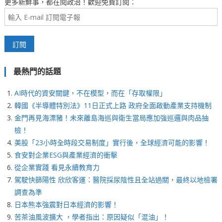
更多新鮮事，都在閱政治！歡迎免費訂閱：
最熱門的話題
AI時代的資安關鍵，不在模型，而在「存取權限」
韓國《半導體特別法》11日正式上路 政府全面啟動產業支持機制
金門再見海漂豬！未來離島海巡與衛生當局應加強巡邏與肉品抽
檢！
美股「23小時全時段交易制度」實行後，全球經濟可能的影響！
食安對企業ESG與產業經濟的衝擊
從企業實踐 看見永續教育力
駕駛快篩陽性 欣欣客運：醫院採尿陰性且全站過關，最終以地檢署
調查為準
日本熊本強震對日本經濟的影響！
苦茶油風波擴大 ，學者指出：原因疑似「混油」！