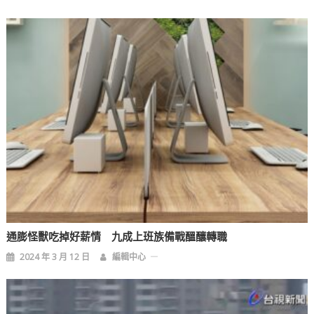
覽
通膨怪獸吃掉好薪情 九成上班族備戰醞釀轉職
2024 年 3 月 12 日
編輯中心