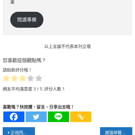
筆
閱讀專欄
以上言論不代表本刊立場
您喜歡這個觀點嗎？
請給新評分哦！
網友平均滿意度
3
/ 5. 評分人數
1
喜歡嗎？快按讚、留言、分享出去哦！
文
正視西太平洋區域拒止態勢的演變
謝瑞坤醫師：以全人醫療開創病人自主的新典範