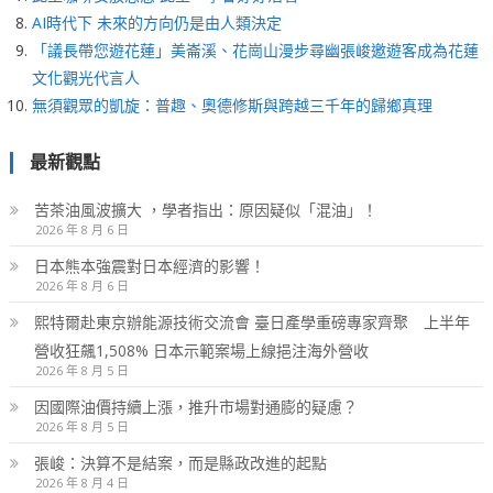
AI時代下 未來的方向仍是由人類決定
「議長帶您遊花蓮」美崙溪、花崗山漫步尋幽張峻邀遊客成為花蓮
文化觀光代言人
無須觀眾的凱旋：普趣、奧德修斯與跨越三千年的歸鄉真理
最新觀點
苦茶油風波擴大 ，學者指出：原因疑似「混油」！
2026 年 8 月 6 日
日本熊本強震對日本經濟的影響！
2026 年 8 月 6 日
熙特爾赴東京辦能源技術交流會 臺日產學重磅專家齊聚 上半年
營收狂飆1,508% 日本示範案場上線挹注海外營收
2026 年 8 月 5 日
因國際油價持續上漲，推升市場對通膨的疑慮？
2026 年 8 月 5 日
張峻：決算不是結案，而是縣政改進的起點
2026 年 8 月 4 日