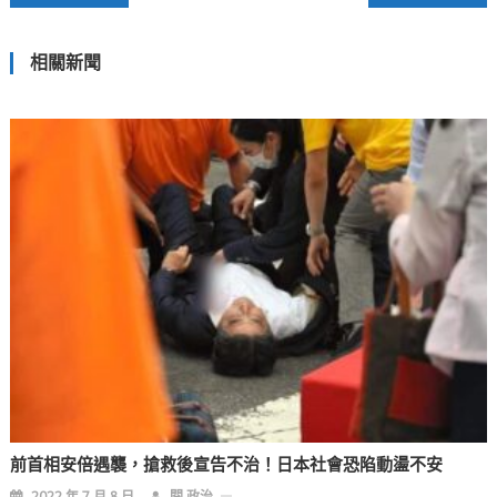
章
相關新聞
導
覽
前首相安倍遇襲，搶救後宣告不治！日本社會恐陷動盪不安
2022 年 7 月 8 日
閱 政治