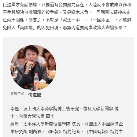
民進黨才有話語權，只要還有台獨勢力存在，大陸就不會放棄以非和
平手段解決台灣問題的殺手鐧，又是緣木求魚。 回到憲法精神來定
位兩岸關係。簡言之，不就是「憲法一中」、「一國兩區」，才能避
免陷入「兩國論」的囚犯困境，那黨內還要兩岸政策大辯論個啥？
專欄作家
何溢誠
學歷：波士頓大學商學院博士後研究、復旦大學新聞學 博
士、台灣大學法學 碩士
經歷：太平洋大學新聞傳播學院 院長、財團法人中國經濟企
業研究所 副所長、《旺報》特約記者、《中國時報》特約主