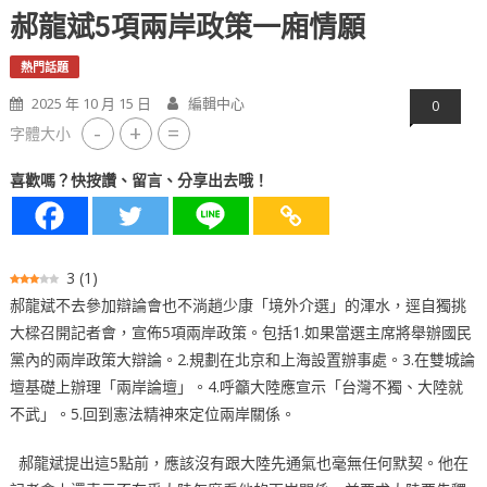
郝龍斌5項兩岸政策一廂情願
熱門話題
2025 年 10 月 15 日
編輯中心
0
-
+
=
字體大小
喜歡嗎？快按讚、留言、分享出去哦！
3
(
1
)
郝龍斌不去參加辯論會也不淌趙少康「境外介選」的渾水，逕自獨挑
大樑召開記者會，宣佈5項兩岸政策。包括1.如果當選主席將舉辦國民
黨內的兩岸政策大辯論。2.規劃在北京和上海設置辦事處。3.在雙城論
壇基礎上辦理「兩岸論壇」。4.呼籲大陸應宣示「台灣不獨、大陸就
不武」。5.回到憲法精神來定位兩岸關係。
郝龍斌提出這5點前，應該沒有跟大陸先通氣也毫無任何默契。他在