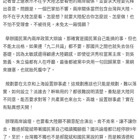
記者會上還表示不在乎大陸怎麼看他的兩岸關係，並要求大陸要先釋
出善意。問題是，一個巴掌拍不響，兩岸關係當然包含台灣與大陸，
你不在乎大陸怎麼看、怎麼想？就要大陸配合你怎麼説、怎麼做！也
不怕不受理會、不被待見，未免太一廂情願？
舉辦國民黨內兩岸政策大辯論，那確實是國民黨自己能搞的事，但也
不能太出格，如果連「九二共識」都不要，那國共之間也就失去信任
基礎，因為太敏感還得顧慮大陸觀感，即使從洪秀柱當黨主席、到吳
敦義、朱立倫都有人在呼籲，最後都被黨中央用一句回歸黨章、黨綱
來搪塞，也就胎死腹中了。
規劃要在北京和上海設置辦事處！這規劃應該也只能是規劃，難以落
實，如何設立？派誰去？幹嘛用的？都很難說明清楚。重點是大陸同
不同意，能否要求對等？共產黨也來台北、高雄，設置辦事處？實在
有點異想天開！
辦理兩岸論壇，也要看大陸願不願意配合演出，肯不肯來，讓不讓你
去，難道郝龍斌帶著國民黨自己唱讀獨腳戲？國共論壇都已經停辦9年
了。至於，台灣獨不獨也不是郝龍斌和國民黨說的算，而是賴清德和