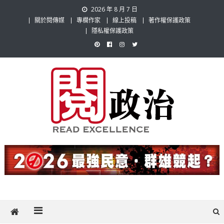
Skip
2026 年 8 月 7 日
to
關於閱傳媒
專欄作家
線上投稿
著作權保護政策
content
隱私權保護政策
閱政治 Read Gov News
任何事，談對的事；任何觀點，說出自己的觀點！政治不僅是全民話
題，也要專業評論，閱政治與多元的政治評論家與專欄作家邀稿合作，
讓讀者有最多元和專業的選擇。