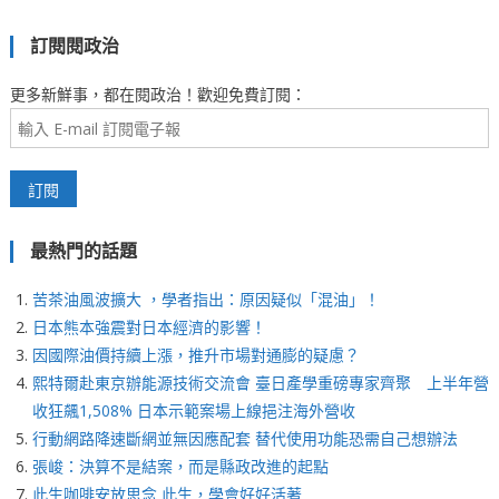
訂閱閱政治
更多新鮮事，都在閱政治！歡迎免費訂閱：
最熱門的話題
苦茶油風波擴大 ，學者指出：原因疑似「混油」！
日本熊本強震對日本經濟的影響！
因國際油價持續上漲，推升市場對通膨的疑慮？
熙特爾赴東京辦能源技術交流會 臺日產學重磅專家齊聚 上半年營
收狂飆1,508% 日本示範案場上線挹注海外營收
行動網路降速斷網並無因應配套 替代使用功能恐需自己想辦法
張峻：決算不是結案，而是縣政改進的起點
此生咖啡安放思念 此生，學會好好活著