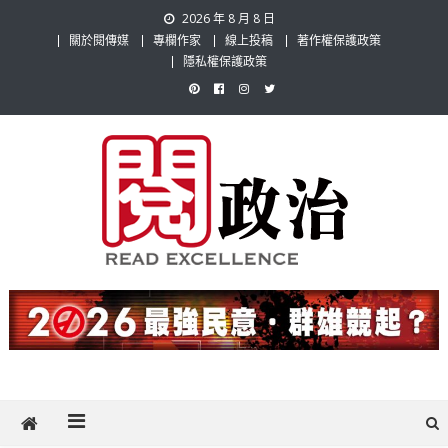
Skip
2026 年 8 月 8 日
to
關於閱傳媒
專欄作家
線上投稿
著作權保護政策
content
隱私權保護政策
閱政治 Read Gov News
任何事，談對的事；任何觀點，說出自己的觀點！政治不僅是全民話
題，也要專業評論，閱政治與多元的政治評論家與專欄作家邀稿合作，
讓讀者有最多元和專業的選擇。