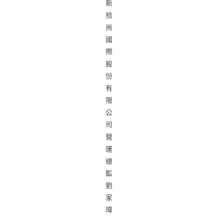
新
拾
尚
國
際
股
份
有
限
公
司
營
運
總
監
劉
家
瑋