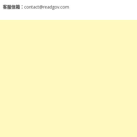
客服信箱：
contact@readgov.com