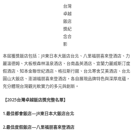
台灣
卓越
飯店
獎紀
念合
影
本屆獲獎飯店包括：JR東日本大飯店台北、八里福朋喜來登酒店、力
麗溫德姆、大板根森林溫泉酒店、台南晶英酒店、宜蘭力麗威斯汀度
假酒店、知本金聯世紀酒店、格拉斯行館、台北寒舍艾美酒店、台北
圓山大飯店、澎湖福朋喜來登酒店，各自展現品牌特色與深厚底蘊，
充分體現台灣觀光軟實力的多元與創新。
【
2025
台灣卓越飯店獎完整名單
】
1.
最佳都會飯店—JR東日本大飯店台北
2
.
最佳度假飯店—
八里福朋喜來登酒店