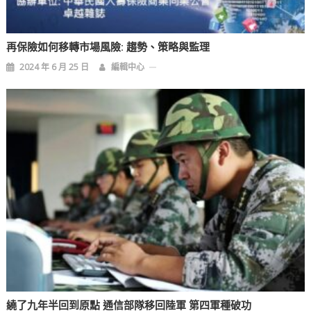
再保險如何移轉市場風險: 趨勢、策略與監理
2024 年 6 月 25 日
編輯中心
繞了九年半回到原點 通信部隊移回陸軍 第四軍種破功