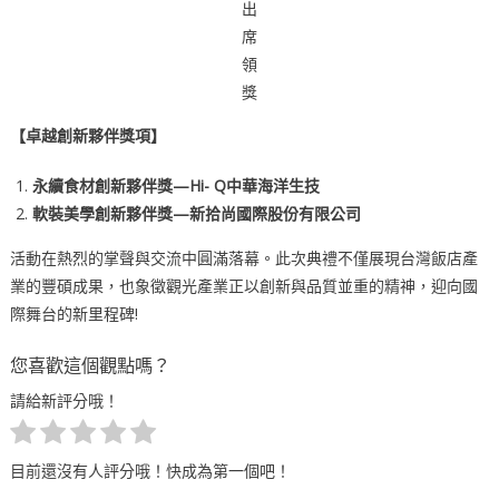
出
席
領
獎
【卓越創新夥伴獎項】
永續食材創新夥伴獎—Hi- Q中華海洋生技
軟裝美學創新夥伴獎—
新拾尚
國際股份有限公司
活動在熱烈的掌聲與交流中圓滿落幕。此次典禮不僅展現台灣飯店產
業的豐碩成果，也象徵觀光產業正以創新與品質並重的精神，迎向國
際舞台的新里程碑!
您喜歡這個觀點嗎？
請給新評分哦！
目前還沒有人評分哦！快成為第一個吧！