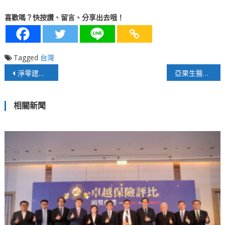
喜歡嗎？快按讚、留言、分享出去哦！
Tagged
台灣
文
淨零建築創新技術論壇高雄落幕 董建宏：公私協力領航近零碳建築發展
亞果生醫亞太美容展重磅展出生醫級別育髮產品
章
相關新聞
導
覽