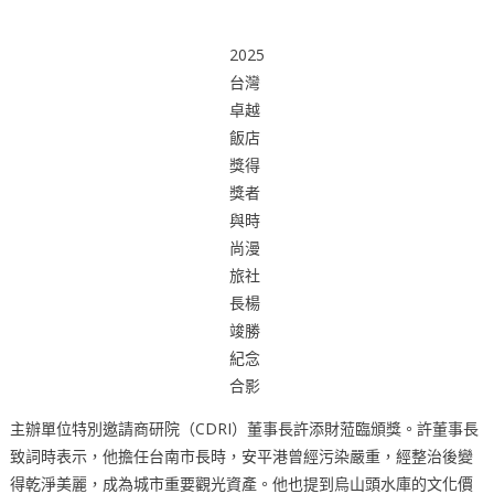
2025
台灣
卓越
飯店
獎得
獎者
與時
尚漫
旅社
長楊
竣勝
紀念
合影
主辦單位特別邀請商研院（CDRI）董事長許添財蒞臨頒獎。許董事長
致詞時表示，他擔任台南市長時，安平港曾經污染嚴重，經整治後變
得乾淨美麗，成為城市重要觀光資產。他也提到烏山頭水庫的文化價