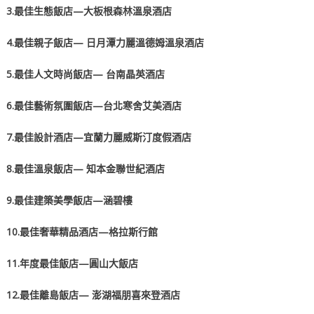
3.
最佳生態飯店
—大板根森林溫泉酒店
4.
最佳親子飯店— 日月潭力麗溫德姆溫泉酒店
5.
最佳人文時尚飯店
— 台南晶英酒店
6.
最佳藝術氛圍飯店
—台北寒舍艾美酒店
7.
最佳設計酒店
—宜蘭力麗威斯汀度假酒店
8.
最佳溫泉飯店
— 知本金聯世紀酒店
9.
最佳建築美學飯店
—涵碧樓
10.
最佳奢華精品酒店
—格拉斯行館
11.
年度最佳飯店
—圓山大飯店
12.
最佳離島飯店— 澎湖福朋喜來登酒店