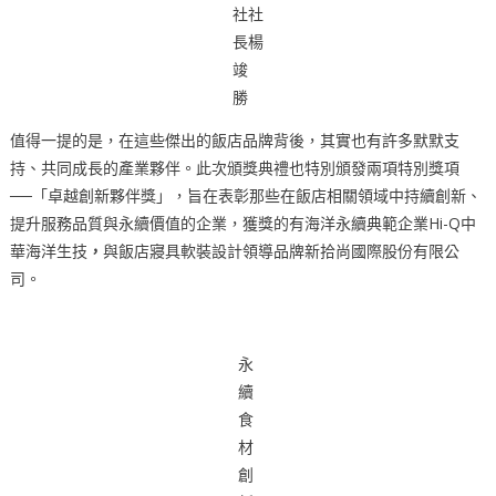
社社
長楊
竣
勝
值得一提的是，在這些傑出的飯店品牌背後，其實也有許多默默支
持、共同成長的產業夥伴。此次頒獎典禮也特別頒發兩項特別獎項
──「卓越創新夥伴獎」，旨在表彰那些在飯店相關領域中持續創新、
提升服務品質與永續價值的企業，獲獎的有海洋永續典範企業Hi-Q中
華海洋生技
，
與飯店寢具軟裝設計領導品牌新拾尚國際股份有限公
司。
永
續
食
材
創