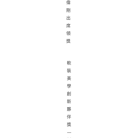
偉
剛
出
席
領
獎
軟
裝
美
學
創
新
夥
伴
獎
—