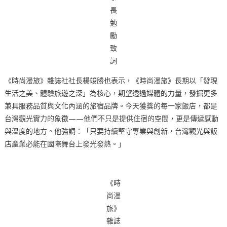
長
勉
勵
致
詞
《時尚漫旅》雜誌社社長楊竣勝也表示，《時尚漫旅》長期以「發現
生活之美、體驗旅遊之深」為核心，期望透過媒體的力量，發掘更多
兼具服務品質與文化內涵的旅宿品牌。今天獲獎的每一家飯店，都是
台灣觀光實力的象徵——他們不只是提供住宿的空間，更是傳遞感動
與溫度的地方。他強調：「只要持續堅守專業與創新，台灣觀光與飯
店產業必能在國際舞台上發光發熱。」
《時
尚漫
旅》
雜誌