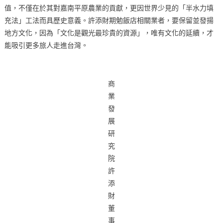
值，不僅在於其對嘉南平原農業的貢獻，更因世界少見的「半水力填
充法」工法而具歷史意義。許添財期勉飯店相關業者，要保留並發揚
地方文化，因為「文化是觀光最珍貴的資源」，唯有文化的延續，才
能吸引更多旅人走進台灣。
商
業
發
展
研
究
院
許
添
財
董
事