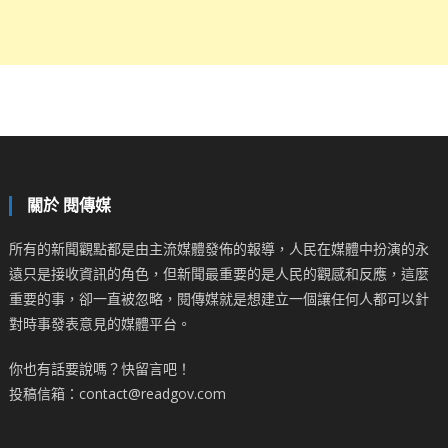
關於 閱傳媒
所有的新聞觀點都是由主流媒體發佈的報導，人民在媒體中扮演的永
遠只是接收資訊的角色，但新聞最重要的是人民的觀感和反應，這麼
重要的事，卻一直被忽略，閱傳媒就是想建立一個讓任何人都可以針
對時事發表意見的媒體平台。
你也有話要說嗎？快留言吧！
投稿信箱：contact@readgov.com