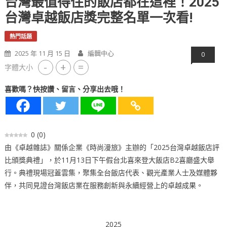
台灣最值得住的飯店都在這裡！2025
台灣卓越飯店獎完整名單一次看!
熱門話題
2025 年 11 月 15 日
編輯中心
0
-
+
=
字體大小
喜歡嗎？快按讚、留言、分享出去哦！
0
(
0
)
由《卓越雜誌》關係企業《時尚漫旅》主辦的「2025台灣卓越飯店評
比頒獎典禮」，於11月13日下午假台北喜來登大飯店B2喜廳盛大舉
行。典禮現場冠蓋雲集，聚集全台飯店代表、觀光產業人士及媒體夥
伴，共同見證台灣飯店業在服務創新與永續經營上的卓越成果。
2025