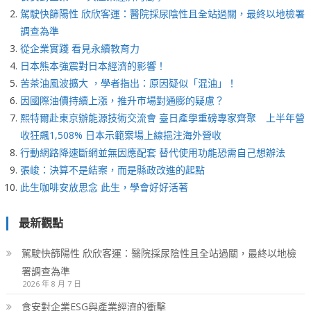
駕駛快篩陽性 欣欣客運：醫院採尿陰性且全站過關，最終以地檢署
調查為準
從企業實踐 看見永續教育力
日本熊本強震對日本經濟的影響！
苦茶油風波擴大 ，學者指出：原因疑似「混油」！
因國際油價持續上漲，推升市場對通膨的疑慮？
熙特爾赴東京辦能源技術交流會 臺日產學重磅專家齊聚 上半年營
收狂飆1,508% 日本示範案場上線挹注海外營收
行動網路降速斷網並無因應配套 替代使用功能恐需自己想辦法
張峻：決算不是結案，而是縣政改進的起點
此生咖啡安放思念 此生，學會好好活著
最新觀點
駕駛快篩陽性 欣欣客運：醫院採尿陰性且全站過關，最終以地檢
署調查為準
2026 年 8 月 7 日
食安對企業ESG與產業經濟的衝擊