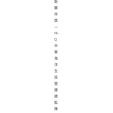
新
夥
伴
獎
—
Hi-
Q
中
華
海
洋
生
技
營
運
總
監
陳