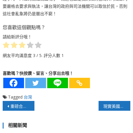
要嚴格去要求與執法，讓台灣的政府與司法機關可以取信於民，否則
這社會亂象將仍是層出不窮！
您喜歡這個觀點嗎？
請給新評分哦！
網友平均滿意度
3
/ 5. 評分人數
1
喜歡嗎？快按讚、留言、分享出去哦！
Tagged
台灣
文
重磅合作 香港先知命局（SEER ONNET）與臺灣卓越媒體集團達成戰略合作
現實美國已經無法再掌控國際局勢；台灣應該認清國際現實！
章
相關新聞
導