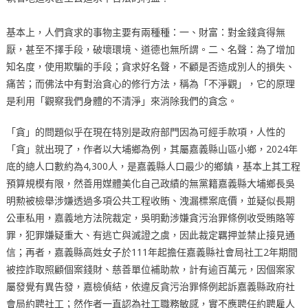
基本上，人們貪求的事物主要有兩種種：一、財富：對金錢貪得無
厭，甚至不擇手段，破壞環境、道德也無所謂。二、名聲：為了增加
知名度，使用欺騙的手段；貪求好名聲，不顧是否造成別人的損失、
痛苦；而佛法中有對治貪心的修行方法，稱為「不淨觀」，它的原理
是利用「觀察我們身體的不清淨」來消除我們的貪念。
「貪」的問題似乎在現在特別是政府部門因為可經手款項，人性的
「貪」就出現了，作者以大埔鄉為例，其屬嘉義縣山區小鄉，2024年
底的總人口數約為4,300人，是嘉義縣人口最少的鄉鎮，基本上其工程
預算規模有限，然善用媒體美化自己政績的無黨籍嘉義縣大埔鄉長吳
明勲被檢舉涉嫌透過多項公共工程收賄、洩漏標案底價，並疑似長期
公車私用，嘉義地方法院裁定，吳明勳涉嫌貪污治罪條例收受賄賂等
罪，犯罪嫌疑重大、有逃亡與滅證之虞，因此裁定羈押並禁止接見通
信；再者，嘉義縣高姓女子於111年起擔任嘉義縣社會局社工2年期間
被控詐取照顧個案錢財、慈善單位補助款，計有逾百萬元，因個案家
屬發覺有異告發，嘉檢偵結，依違反貪污治罪條例起訴嘉義縣政府社
會局約聘社工；然作者一直認為社工職務敏感，實不應聘任約聘雇人