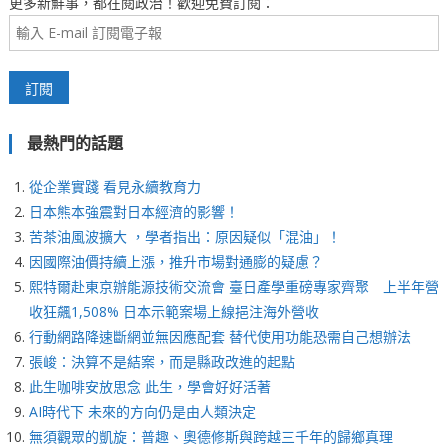
更多新鮮事，都在閱政治！歡迎免費訂閱：
最熱門的話題
從企業實踐 看見永續教育力
日本熊本強震對日本經濟的影響！
苦茶油風波擴大 ，學者指出：原因疑似「混油」！
因國際油價持續上漲，推升市場對通膨的疑慮？
熙特爾赴東京辦能源技術交流會 臺日產學重磅專家齊聚 上半年營
收狂飆1,508% 日本示範案場上線挹注海外營收
行動網路降速斷網並無因應配套 替代使用功能恐需自己想辦法
張峻：決算不是結案，而是縣政改進的起點
此生咖啡安放思念 此生，學會好好活著
AI時代下 未來的方向仍是由人類決定
無須觀眾的凱旋：普趣、奧德修斯與跨越三千年的歸鄉真理