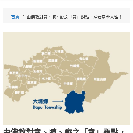
首頁
由佛教對貪、瞋、癡之「貪」觀點，端看當今人性！
由佛教對貪、瞋、癡之「貪」觀點，