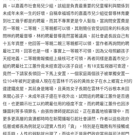
員，以嘉義市社會局兒少組，該組是負責最重要的兒童權利與關係到
未成年未來一生的好壞，自稱幸福城市的嘉義市兒少組從督導林育慶
到社工幾乎都是約聘雇，而其不專業更是令人髮指，當詢問安置費是
否一等親、二等親、三等親都可以領，其剛簡任官受訓回來的科長詢
問林約聘雇督導，林約聘雇督導竟然當著議員、前社會處長說自己有
十五年資歷，他回答一等親二親三等親都可以領，當作者再詢問約聘
雇社工時，回答也是一樣，事實上一等親不可領，因為父母照顧孩子
天經地義，二等親需報備經上級核可才可領，再者同樣是嘉義市兒少
組約聘雇社工江蕙伶竟未經查證以孩子自述，有18支監視器可查證，
竟然一下請家長領回一下馬上安置，一個家庭兩個孩子被單獨安置一
位104年被判定邊緣人現在在雲林千巧谷的黃姓女子在水上鄉寬士村的
違建鐵皮屋，其前身是賭場，且黃姓女子長期在雲林千巧谷根本未回
來關心孩子、未成年孩子還在半夜外出，試問這約聘雇江蕙伶是否適
任，也更顯示社工以約聘雇任用的極度不宜，而約聘雇江蕙伶也因涉
嫌圖利等多項罪名，由張姓律師提起訴訟，正在嘉義地檢審理中，而
更多更高層的貪瀆都時時在新聞播報引起社會譁然，作者以這些政府
低層或鄉長為例就足以證實人性的「貪」，特別是在職務有所接觸或
經手時，人性的弱點就出現了，而這也正是我們政府當局與司法部門