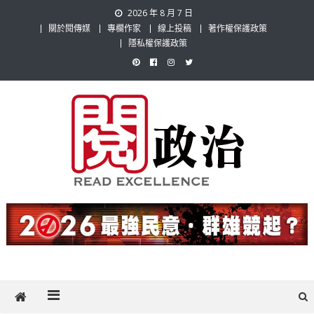
Skip
2026 年 8 月 7 日
to
關於閱傳媒
專欄作家
線上投稿
著作權保護政策
content
隱私權保護政策
閱政治 Read Gov News
任何事，談對的事；任何觀點，說出自己的觀點！政治不僅是全民話
題，也要專業評論，閱政治與多元的政治評論家與專欄作家邀稿合作，
讓讀者有最多元和專業的選擇。