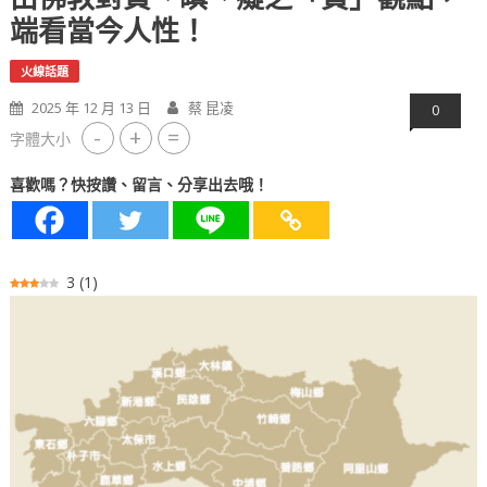
端看當今人性！
火線話題
2025 年 12 月 13 日
蔡 昆凌
0
-
+
=
字體大小
喜歡嗎？快按讚、留言、分享出去哦！
3
(
1
)