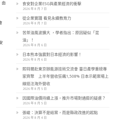
，由
食安對企業ESG與產業經濟的衝擊
2026 年 8 月 7 日
從企業實踐 看見永續教育力
會
2026 年 8 月 7 日
苦茶油風波擴大 ，學者指出：原因疑似「混
油」！
安
2026 年 8 月 6 日
日本熊本強震對日本經濟的影響！
2026 年 8 月 6 日
熙特爾赴東京辦能源技術交流會 臺日產學重磅專
家齊聚 上半年營收狂飆1,508% 日本示範案場上
線挹注海外營收
2026 年 8 月 5 日
因國際油價持續上漲，推升市場對通膨的疑慮？
2026 年 8 月 5 日
張峻：決算不是結案，而是縣政改進的起點
2026 年 8 月 4 日