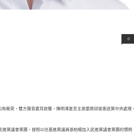
0
口角衝突，雙方聲音震耳欲聾，陳明澤甚至主張要將邱俊憲送黨中央處理
進黨議會黨團，按照以往基進黨議員張柏楊加入民進黨議會黨團的慣例