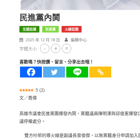
民進黨內鬨
全國話題
民進黨
火線話題
2025 年 12 月 18 日
編輯中心
-
+
=
字體大小
喜歡嗎？快按讚、留言、分享出去哦！
5
(
2
)
文／喬偉
高雄市議會民進黨團爆發內鬨，黨籍議員陳明澤與邱俊憲爆發
議停權處分。
雙方吵架的導火線是副議長曾俊傑，以無黨籍身分申請加入民