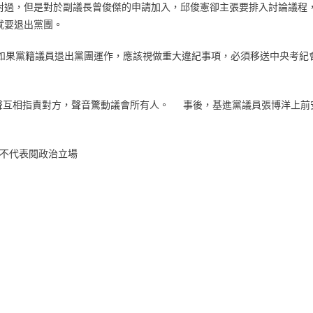
對過，但是對於副議長曾俊傑的申請加入，邱俊憲卻主張要排入討論議程
就要退出黨團。
果黨籍議員退出黨團運作，應該視做重大違紀事項，必須移送中央考紀
聲互相指責對方，聲音驚動議會所有人。 事後，基進黨議員張博洋上前
不代表閱政治立場