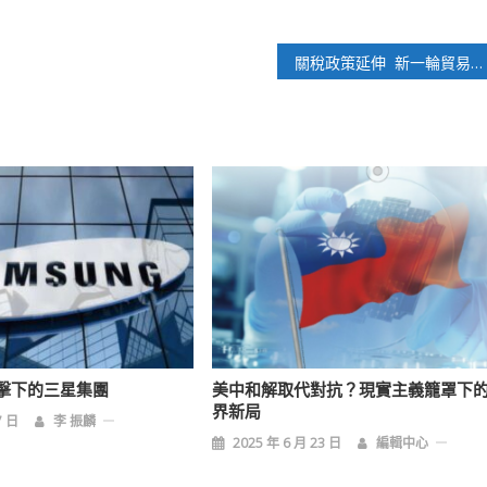
關稅政策延伸 新一輪貿易戰激發升溫
擊下的三星集團
美中和解取代對抗？現實主義籠罩下
界新局
7 日
李 振麟
2025 年 6 月 23 日
編輯中心