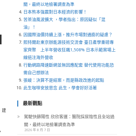
關，最終以地檢署調查為準
日本熊本強震對日本經濟的影響！
苦茶油風波擴大 ，學者指出：原因疑似「混
油」！
因國際油價持續上漲，推升市場對通膨的疑慮？
熙特爾赴東京辦能源技術交流會 臺日產學重磅專
家齊聚 上半年營收狂飆1,508% 日本示範案場上
線挹注海外營收
行動網路降速斷網並無因應配套 替代使用功能恐
需自己想辦法
張峻：決算不是結案，而是縣政改進的起點
此生咖啡安放思念 此生，學會好好活著
最新觀點
，建
駕駛快篩陽性 欣欣客運：醫院採尿陰性且全站過
關，最終以地檢署調查為準
2026 年 8 月 7 日
，