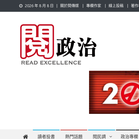
Skip
2026 年 8 月 8 日
關於閱傳媒
專欄作家
線上投稿
著作
to
content
閱政治 Read Gov News
任何事，談對的事；任何觀點，說出自己的觀點！政治不僅是
讀者投書
熱門話題
閱民調
政治專欄