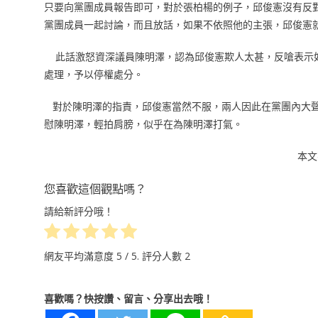
只要向黨團成員報告即可，對於張柏楊的例子，邱俊憲沒有反
黨團成員一起討論，而且放話，如果不依照他的主張，邱俊憲
此話激怒資深議員陳明澤，認為邱俊憲欺人太甚，反嗆表示如
處理，予以停權處分。
對於陳明澤的指責，邱俊憲當然不服，兩人因此在黨團內大
慰陳明澤，輕拍肩膀，似乎在為陳明澤打氣。
本文
您喜歡這個觀點嗎？
請給新評分哦！
網友平均滿意度
5
/ 5. 評分人數
2
喜歡嗎？快按讚、留言、分享出去哦！