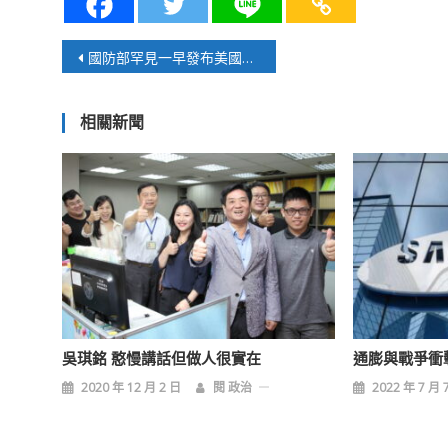
文
國防部罕見一早發布美國巨額軍售
章
相關新聞
導
覽
吳琪銘 憨慢講話但做人很實在
通膨與戰爭衝
2020 年 12 月 2 日
閱 政治
2022 年 7 月 