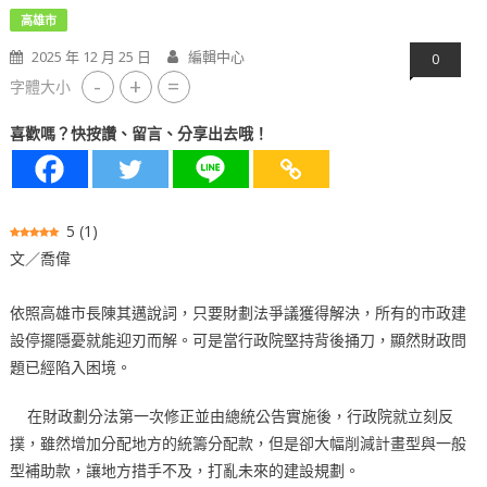
高雄市
2025 年 12 月 25 日
編輯中心
0
-
+
=
字體大小
喜歡嗎？快按讚、留言、分享出去哦！
5
(
1
)
文／喬偉
依照高雄市長陳其邁說詞，只要財劃法爭議獲得解決，所有的市政建
設停擺隱憂就能迎刃而解。可是當行政院堅持背後捅刀，顯然財政問
題已經陷入困境。
在財政劃分法第一次修正並由總統公告實施後，行政院就立刻反
撲，雖然增加分配地方的統籌分配款，但是卻大幅削減計畫型與一般
型補助款，讓地方措手不及，打亂未來的建設規劃。