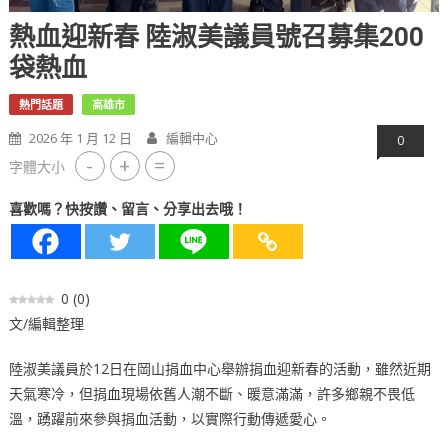
熱血迎新春 陸淑美議員號召募集200
袋熱血
熱門話題
高雄市
2026 年 1 月 12 日
編輯中心
0
-
+
=
字體大小
喜歡嗎？快按讚、留言、分享出去哦！
0
(
0
)
文/編輯整理
陸淑美議員於12日在岡山捐血中心舉辦捐血迎新春的活動，雖然近期
天氣寒冷，但捐血現場依舊人潮不斷、暖意滿滿，許多鄉親不畏低
溫，踴躍前來參與捐血活動，以實際行動傳遞愛心。