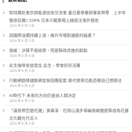
熙特爾赴東京辦能源技術交流會 臺日產學重磅專家齊聚 上半年
營收狂飆1,508% 日本示範案場上線挹注海外營收
2026 年 8 月 5 日
因國際油價持續上漲，推升市場對通膨的疑慮？
2026 年 8 月 5 日
張峻：決算不是結案，而是縣政改進的起點
2026 年 8 月 4 日
此生咖啡安放思念 此生，學會好好活著
2026 年 8 月 4 日
行動網路降速斷網並無因應配套 替代使用功能恐需自己想辦法
2026 年 8 月 4 日
AI時代下 未來的方向仍是由人類決定
2026 年 8 月 3 日
「議長帶您遊花蓮」美崙溪、花崗山漫步尋幽張峻邀遊客成為花蓮
文化觀光代言人
2026 年 8 月 3 日