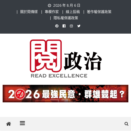
Skip
2026 年 8 月 6 日
to
關於閱傳媒
專欄作家
線上投稿
著作權保護政策
content
隱私權保護政策
閱政治 Read Gov News
任何事，談對的事；任何觀點，說出自己的觀點！政治不僅是全民話
題，也要專業評論，閱政治與多元的政治評論家與專欄作家邀稿合作，
讓讀者有最多元和專業的選擇。