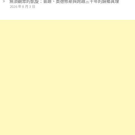
無須觀眾的凱旋：普趣、奧德修斯與跨越三千年的歸鄉真理
2026 年 8 月 3 日