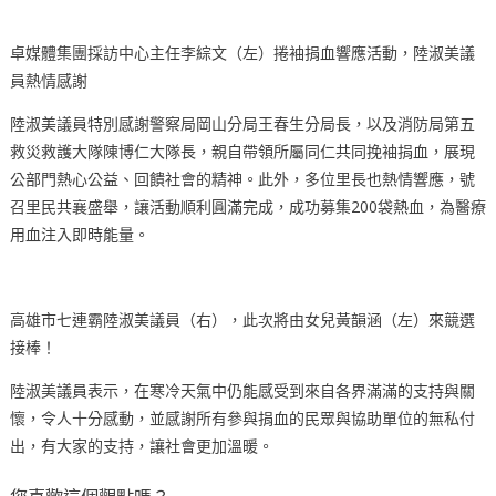
卓媒體集團採訪中心主任李綜文（左）捲袖捐血響應活動，陸淑美議
員熱情感謝
陸淑美議員特別感謝警察局岡山分局王春生分局長，以及消防局第五
救災救護大隊陳博仁大隊長，親自帶領所屬同仁共同挽袖捐血，展現
公部門熱心公益、回饋社會的精神。此外，多位里長也熱情響應，號
召里民共襄盛舉，讓活動順利圓滿完成，成功募集200袋熱血，為醫療
用血注入即時能量。
高雄市七連霸陸淑美議員（右），此次將由女兒黃韻涵（左）來競選
接棒！
陸淑美議員表示，在寒冷天氣中仍能感受到來自各界滿滿的支持與關
懷，令人十分感動，並感謝所有參與捐血的民眾與協助單位的無私付
出，有大家的支持，讓社會更加溫暖。