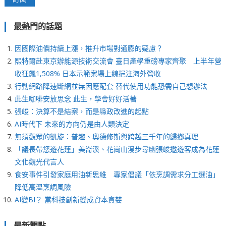
最熱門的話題
因國際油價持續上漲，推升市場對通膨的疑慮？
熙特爾赴東京辦能源技術交流會 臺日產學重磅專家齊聚 上半年營
收狂飆1,508% 日本示範案場上線挹注海外營收
行動網路降速斷網並無因應配套 替代使用功能恐需自己想辦法
此生咖啡安放思念 此生，學會好好活著
張峻：決算不是結案，而是縣政改進的起點
AI時代下 未來的方向仍是由人類決定
無須觀眾的凱旋：普趣、奧德修斯與跨越三千年的歸鄉真理
「議長帶您遊花蓮」美崙溪、花崗山漫步尋幽張峻邀遊客成為花蓮
文化觀光代言人
食安事件引發家庭用油新思維 專家倡議「依烹調需求分工選油」
降低高溫烹調風險
AI變BI？ 當科技創新變成資本貪婪
最新觀點