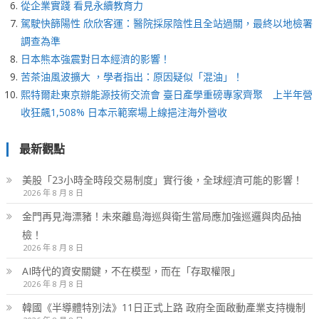
從企業實踐 看見永續教育力
駕駛快篩陽性 欣欣客運：醫院採尿陰性且全站過關，最終以地檢署
調查為準
日本熊本強震對日本經濟的影響！
苦茶油風波擴大 ，學者指出：原因疑似「混油」！
熙特爾赴東京辦能源技術交流會 臺日產學重磅專家齊聚 上半年營
收狂飆1,508% 日本示範案場上線挹注海外營收
最新觀點
美股「23小時全時段交易制度」實行後，全球經濟可能的影響！
2026 年 8 月 8 日
金門再見海漂豬！未來離島海巡與衛生當局應加強巡邏與肉品抽
檢！
2026 年 8 月 8 日
AI時代的資安關鍵，不在模型，而在「存取權限」
2026 年 8 月 8 日
韓國《半導體特別法》11日正式上路 政府全面啟動產業支持機制