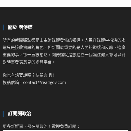
關於 閱傳媒
所有的新聞觀點都是由主流媒體發佈的報導，人民在媒體中扮演的永
遠只是接收資訊的角色，但新聞最重要的是人民的觀感和反應，這麼
重要的事，卻一直被忽略，閱傳媒就是想建立一個讓任何人都可以針
對時事發表意見的媒體平台。
你也有話要說嗎？快留言吧！
投稿信箱：contact@readgov.com
訂閱閱政治
更多新鮮事，都在閱政治！歡迎免費訂閱：