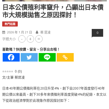
日本公債殖利率竄升，凸顯出日本債
市大規模拋售之原因探討！
熱門話題
2026 年 1 月 21 日
蔡 昆凌
0
-
+
=
字體大小
喜歡嗎？快按讚、留言、分享出去哦！
0
(
0
)
文/主筆 蔡昆凌
日本40年期公債殖利率在20日升至4%，創下自2007年首度發行40年
期公債以來最高，創下30多年來債殖利率首度突破4%的紀錄，本文以
下從政治經濟學對於此現象作原因探討如下：