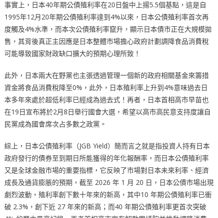
事實上，日本40年期公債殖利率在20日盤中上揚5.5個基點，這是自
1995年12月20年期公債殖利率達到4%以來，日本公債殖利率首次再
度觸及4%水準，而本次公債殖利率竄升，顯示日本債市正在大規模拋
售，其背後真正主因應是日本整體市場擔心政府計劃調降食品消費稅
可能導致國家財政缺口擴大的預期心理所致！
此外，日本兩大在野黨也主張透過管理一個新的政府相關基金來籌措
資金將食品消費稅降至0%，此外，日本殖利率上升到4%意味過去日
本多年來處於超低利率已經成為過去式！再者，日本首相高市早苗也
在19日宣布將於2月8日舉行國會大選，希望以高市高民意支持度讓自
民黨成為國會席次占多數之政黨。
綜上，日本公債殖利率（JGB Yield）簡而言之就是指投資人持有日本
政府發行的債券至到期日所能獲得的年化報酬率，而日本公債殖利率
又是全球金融市場的重要指標，它反映了市場對日本未來利率、經濟
成長及通貨膨脹的預期，截至 2026 年 1 月 20 日，日本公債市場出現
劇烈波動，殖利率創下數十年來的新高，其中10 年期公債殖利率已衝
破 2.3%，創下近 27 年來的新高；而40 年期公債殖利率更首次突破