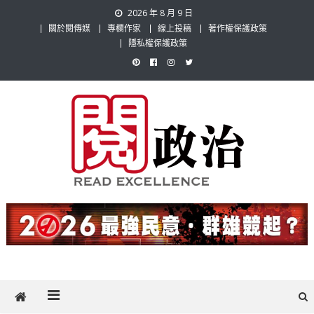
Skip
2026 年 8 月 9 日
to
關於閱傳媒
專欄作家
線上投稿
著作權保護政策
content
隱私權保護政策
閱政治 Read Gov News
任何事，談對的事；任何觀點，說出自己的觀點！政治不僅是全民話
題，也要專業評論，閱政治與多元的政治評論家與專欄作家邀稿合作，
讓讀者有最多元和專業的選擇。