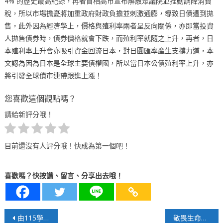
4% 的歷史最高紀錄，再者首相高市宣布解散眾議院並推動調降消費
稅，所以市場擔憂將加重政府財政負擔並刺激通膨，導致日債遭到拋
售，此外因為經濟學上，價格與殖利率兩者呈反向關係，亦即當投資
人拋售債券時，債券價格就會下跌，而殖利率就隨之上升，再者，日
本殖利率上升會亦吸引資金回流日本，對日圓匯率產生支撐力道，本
文認為因為日本是全球主要債權國，所以當日本公債殖利率上升，亦
將引發全球債市連帶跟進上漲！
您喜歡這個觀點嗎？
請給新評分哦！
目前還沒有人評分哦！快成為第一個吧！
喜歡嗎？快按讚、留言、分享出去哦！
文
由115學測國、英作文端看台灣的多元教育
敬畏生命的當代實踐者－陳持平醫師