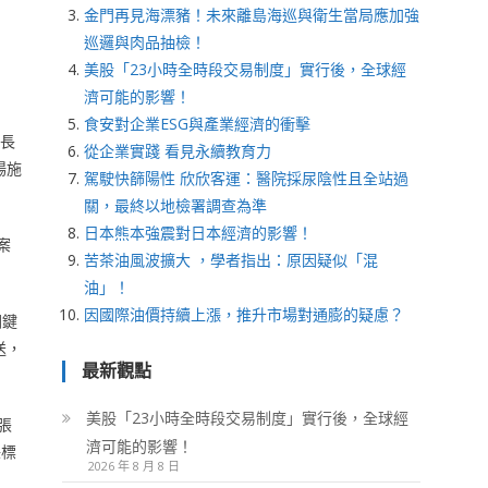
金門再見海漂豬！未來離島海巡與衛生當局應加強
巡邏與肉品抽檢！
美股「23小時全時段交易制度」實行後，全球經
濟可能的影響！
食安對企業ESG與產業經濟的衝擊
院長
從企業實踐 看見永續教育力
場施
駕駛快篩陽性 欣欣客運：醫院採尿陰性且全站過
關，最終以地檢署調查為準
日本熊本強震對日本經濟的影響！
案
苦茶油風波擴大 ，學者指出：原因疑似「混
油」！
因國際油價持續上漲，推升市場對通膨的疑慮？
關鍵
送，
最新觀點
美股「23小時全時段交易制度」實行後，全球經
張
濟可能的影響！
保標
2026 年 8 月 8 日