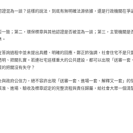
認證混為一談？這樣的說法，到底有無明確法源依據，還是行政機關在爭
否一致；第二，環保標章與其他認證是否被混為一談；第三，主管機關是
準。
在答詢過程中並未提出具體、明確的回應。鄭正鈐強調，社會住宅不是只
透明、把關扎實。若連社宅這樣重大的公共建設，都可以出現「送審一套
質的把關沒有失守？
全與政府公信力，絕不容許出現「送審一套、進場一套、解釋又一套」的
核准、進場、驗收及標章認定的完整流程與責任歸屬，給社會大眾一個清