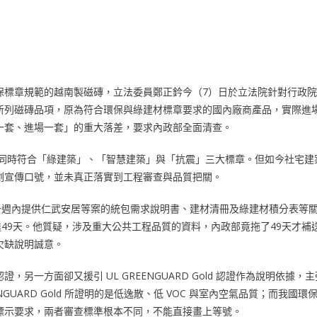
保標章規範的越南製磁磚，立法委員鄭正鈐今（7）日於立法院針對行政
所列磁磚品項，原為符合環保與綠建材標章要求的國內廠商產品，實際進
一套、進場一套」的重大落差，要求內政部全面清查。
須同時符合「綠建築」、「智慧建築」與「抗震」三大標章。但如今社宅建
剩宣傳口號，並未真正落實到工程審查與品質把關。
一週內提供仁武安居等案的統包需求說明書、建材清冊及綠建材積分表等
達49天。他質疑，涉及重大公共工程品質的資料，內政部竟拖了49天才補
欠缺說明誠意。
一方面卻又援引 UL GREENGUARD Gold 認證作為說明依據，主
UARD Gold 所證明的是低逸散、低 VOC 與室內空氣品質；而我國環
標示要求，兩者審查標準根本不同，不能直接畫上等號。