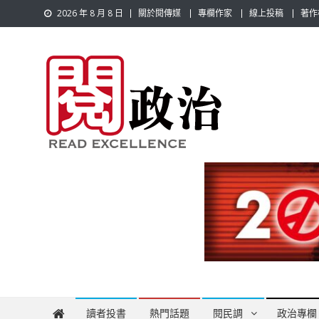
Skip
2026 年 8 月 8 日
關於閱傳媒
專欄作家
線上投稿
著作
to
content
閱政治 Read Gov News
任何事，談對的事；任何觀點，說出自己的觀點！政治不僅是
讀者投書
熱門話題
閱民調
政治專欄