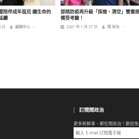
暖陪伴成年孤兒 讓生命的
部桃防疫再升級「採檢、清空」雙重
延續
備受考驗！
4 日
編輯中心
2021 年 1 月 27 日
閱 政治
訂閱閱政治
更多新鮮事，都在閱政治！歡迎免