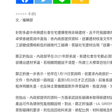
0
(
0
)
文／編輯部
針對多處中央興建社會住宅遭爆使用非綠建材、且不符我國環
卓榮泰總質詢中直指：依內政部提供資料，送審建材核准文件
工卻變成價格較低的越南代工磁磚，質疑社宅建材出現「送審
鄭正鈐指出，內政部早在2021年即承諾，新建社會住宅都必
卻爆出建材爭議，若相關問題說不清楚，所謂三大標章恐怕只
鄭正鈐進一步表示，他早在1月19日質詢時，就要求內政部於
文件，但內政部一路拖延，直到3月20日才正式回函，前後長
程序明顯失當，也反映主管機關面對外界質疑時，態度消極、
他指出，內政部提供的資料一方面承認該批磁磚未取得綠建材認證，另
產品可作為環保性能相關說明。對此，鄭正鈐強調，UL GREENG
章對磁磚的要求，則包括回收料來源、摻配比例、材料規格及