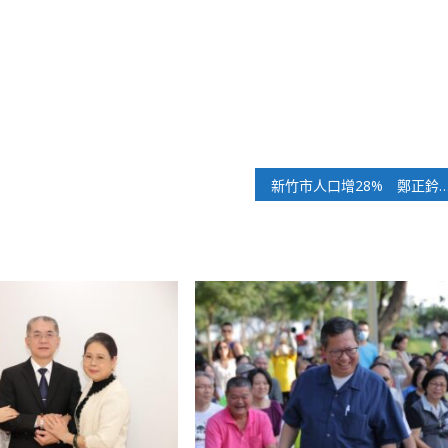
新竹市人口增28% 鄭正鈐批中央仍用30年前公式算