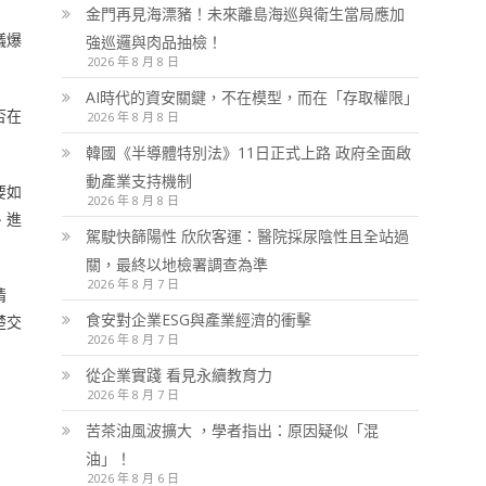
金門再見海漂豬！未來離島海巡與衛生當局應加
議爆
強巡邏與肉品抽檢！
2026 年 8 月 8 日
AI時代的資安關鍵，不在模型，而在「存取權限」
否在
2026 年 8 月 8 日
韓國《半導體特別法》11日正式上路 政府全面啟
動產業支持機制
要如
2026 年 8 月 8 日
、進
駕駛快篩陽性 欣欣客運：醫院採尿陰性且全站過
關，最終以地檢署調查為準
2026 年 8 月 7 日
情
食安對企業ESG與產業經濟的衝擊
楚交
2026 年 8 月 7 日
從企業實踐 看見永續教育力
2026 年 8 月 7 日
苦茶油風波擴大 ，學者指出：原因疑似「混
油」！
2026 年 8 月 6 日