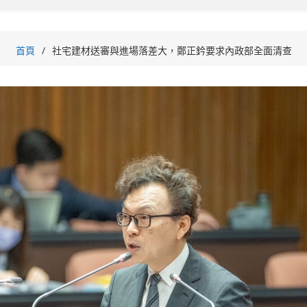
首頁
社宅建材送審與進場落差大，鄭正鈐要求內政部全面清查