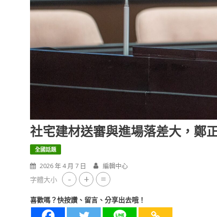
社宅建材送審與進場落差大，鄭
全國話題
2026 年 4 月 7 日
編輯中心
-
+
=
字體大小
喜歡嗎？快按讚、留言、分享出去哦！