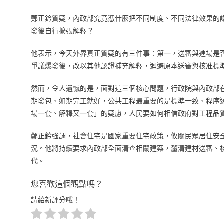
鄭正鈐質疑，內政部究竟憑什麼把不同制度、不同法律效果的
發後自行擴張解釋？
他表示，今天外界真正質疑的有三件事：第一，送審與進場是
爭議爆發後，改以其他認證補充解釋，迴避原本送審與核准標
然而，令人遺憾的是，面對這三個核心問題，行政院與內政部
期發包、如期完工就好，公共工程最重要的是標準一致、程序
場一套、解釋又一套」的疑慮，人民要如何相信政府對工程品
鄭正鈐強調，社會住宅是國家重要住宅政策，攸關民眾居住安
況。他將持續要求內政部全面清查相關建案，釐清建材送審、
代。
您喜歡這個觀點嗎？
請給新評分哦！