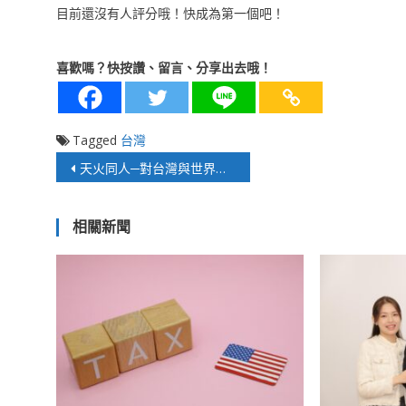
目前還沒有人評分哦！快成為第一個吧！
喜歡嗎？快按讚、留言、分享出去哦！
Tagged
台灣
文
天火同人─對台灣與世界局勢的啟示
章
相關新聞
導
覽