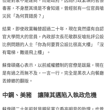
但是對象不是建商，而是政府，因為行政繁瑣的官僚
毒害，不身歷其境是不會知道，曾經就有一位官員嗆
災民「為何買錯房？」
結果，即使政黨輪替超過二十年，現在竟然還有自認
官大學問大的官員，內政部次長花敬群反嗆批評公設
比例問題的人士「你為何要買公設比很高大樓」「沒
有電梯，難道飛上樓」。
蘇偉碩痛心表示，以前威權體制的官僚是跋扈，現在
是有過之而無不及，一言一行，完全是黑衣人向餐廳
丟蟑螂的翻版。
中鋼、美豬 讓陳其邁陷入執政危機
蘇偉碩二十年前就是親民黨立委高明見的助理，也曾