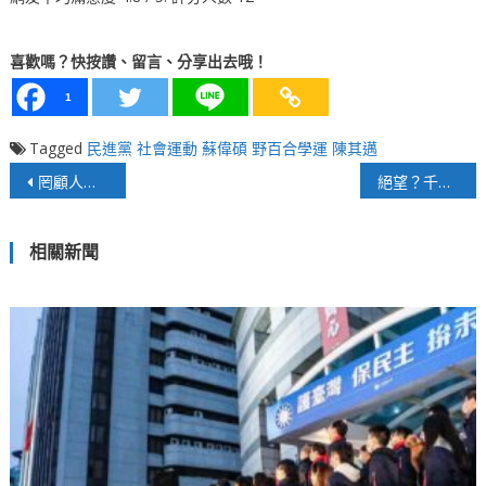
喜歡嗎？快按讚、留言、分享出去哦！
1
Tagged
民進黨
社會運動
蘇偉碩
野百合學運
陳其邁
文
罔顧人命？在野黨抗疫提案全數搏回！
絕望？千億紓困領不到？！百萬疫苗打不到？！
章
相關新聞
導
覽