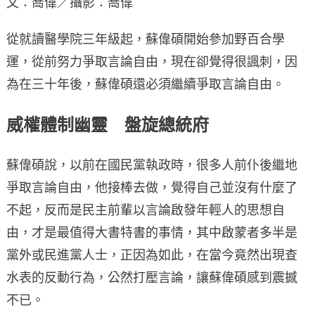
文：喬偉／攝影：喬偉
從就讀醫學院三年級起，蘇偉碩開始參加野百合學
運，從前努力爭取言論自由，現在卻覺得很諷刺，因
為在三十年後，蘇偉碩還必須繼續爭取言論自由。
威權體制幽靈 盤旋總統府
蘇偉碩說，以前在國民黨執政時，很多人前仆後繼地
爭取言論自由，他接棒去做，覺得自己並沒有什麼了
不起，反而是民主前輩以言論啟發年輕人的思想自
由，才是最值得大書特書的事情，其中啟蒙者多半是
黨外或民進黨人士，正因為如此，在當今竟然出現查
水表的反動行為，公然打壓言論，讓蘇偉碩感到震撼
不已。