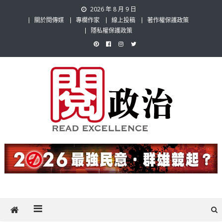
Skip
2026 年 8 月 9 日
to
關於閱傳媒
專欄作家
線上投稿
著作權保護政策
content
隱私權保護政策
閱政治 Read Gov News
任何事，談對的事；任何觀點，說出自己的觀點！政治不僅是全民話
題，也要專業評論，閱政治與多元的政治評論家與專欄作家邀稿合作，
讓讀者有最多元和專業的選擇。