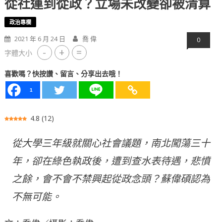
從社運到從政？立場未改變卻被清算
政治專欄
2021 年 6 月 24 日
喬 偉
0
-
+
=
字體大小
喜歡嗎？快按讚、留言、分享出去哦！
1
4.8
(
12
)
從大學三年級就關心社會議題，南北闖蕩三十
年，卻在綠色執政後，遭到查水表待遇，悲憤
之餘，會不會不禁興起從政念頭？蘇偉碩認為
不無可能。