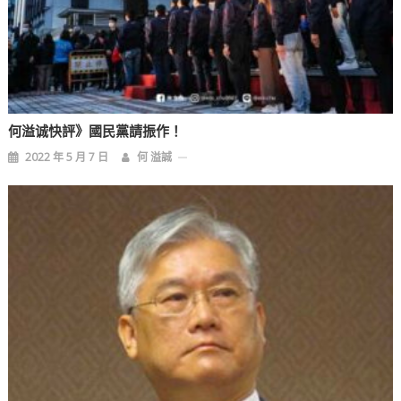
何溢诚快評》國民黨請振作！
2022 年 5 月 7 日
何 溢誠