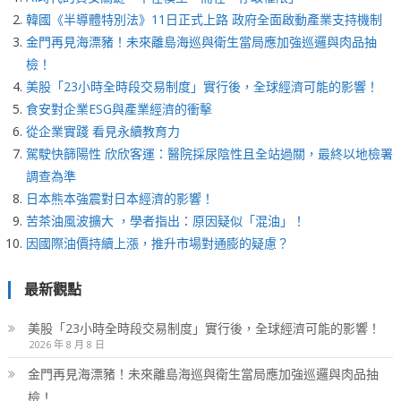
韓國《半導體特別法》11日正式上路 政府全面啟動產業支持機制
金門再見海漂豬！未來離島海巡與衛生當局應加強巡邏與肉品抽
檢！
美股「23小時全時段交易制度」實行後，全球經濟可能的影響！
食安對企業ESG與產業經濟的衝擊
從企業實踐 看見永續教育力
駕駛快篩陽性 欣欣客運：醫院採尿陰性且全站過關，最終以地檢署
調查為準
日本熊本強震對日本經濟的影響！
苦茶油風波擴大 ，學者指出：原因疑似「混油」！
因國際油價持續上漲，推升市場對通膨的疑慮？
最新觀點
美股「23小時全時段交易制度」實行後，全球經濟可能的影響！
2026 年 8 月 8 日
金門再見海漂豬！未來離島海巡與衛生當局應加強巡邏與肉品抽
檢！