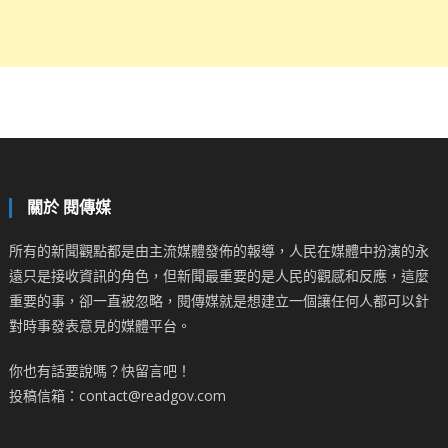
關於 閱傳媒
所有的新聞觀點都是由主流媒體發佈的報導，人民在媒體中扮演的永
遠只是接收資訊的角色，但新聞最重要的是人民的觀感和反應，這麼
重要的事，卻一直被忽略，閱傳媒就是想建立一個讓任何人都可以針
對時事發表意見的媒體平台。
你也有話要說嗎？快留言吧！
投稿信箱：contact@readgov.com