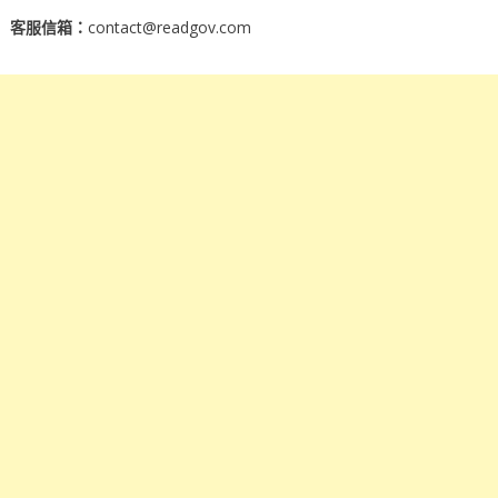
客服信箱：
contact@readgov.com