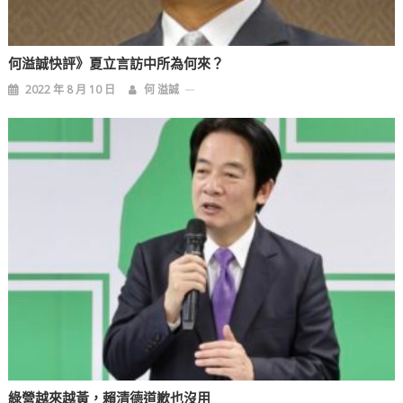
何溢誠快評》夏立言訪中所為何來？
2022 年 8 月 10 日
何 溢誠
綠營越來越黃，賴清德道歉也沒用