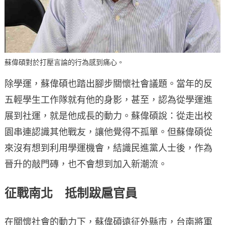
蘇偉碩對於打壓言論的行為感到痛心。
除學運，蘇偉碩也踏出腳步關懷社會議題。當年的反
五輕學生工作隊就有他的身影，甚至，認為從學運進
展到社運，就是他成長的動力。蘇偉碩說：從走出校
園串連認識其他戰友，讓他覺得不孤單。但蘇偉碩從
來沒有想到利用學運機會，結識民進黨人士後，作為
晉升的敲門磚，也不會想到加入新潮流。
征戰南北 抵制跋扈官員
在關懷社會的動力下，蘇偉碩遠征外縣市，台南將軍