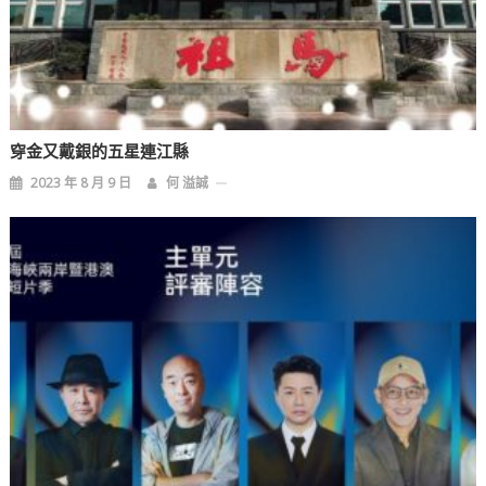
穿金又戴銀的五星連江縣
2023 年 8 月 9 日
何 溢誠