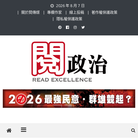
Skip
2026 年 8 月 7 日
to
關於閱傳媒
專欄作家
線上投稿
著作權保護政策
content
隱私權保護政策
閱政治 Read Gov News
任何事，談對的事；任何觀點，說出自己的觀點！政治不僅是全民話
題，也要專業評論，閱政治與多元的政治評論家與專欄作家邀稿合作，
讓讀者有最多元和專業的選擇。