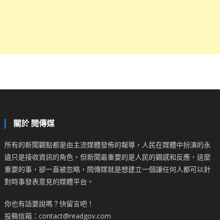
關於 閱傳媒
所有的新聞觀點都是由主流媒體發佈的報導，人民在媒體中扮演的永
遠只是接收資訊的角色，但新聞最重要的是人民的觀感和反應，這麼
重要的事，卻一直被忽略，閱傳媒就是想建立一個讓任何人都可以針
對時事發表意見的媒體平台。
你也有話要說嗎？快留言吧！
投稿信箱：contact@readgov.com