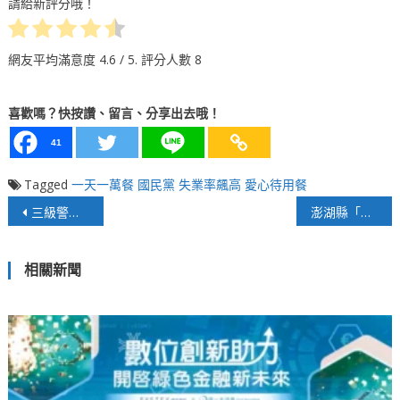
請給新評分哦！
網友平均滿意度
4.6
/ 5. 評分人數
8
喜歡嗎？快按讚、留言、分享出去哦！
41
Tagged
一天一萬餐
國民黨
失業率飆高
愛心待用餐
文
三級警戒下的宜蘭成觀旅產業劇變重災區
澎湖縣「公關針」疑雲，民眾盼縣府公開資訊讓縣民檢視
章
相關新聞
導
覽