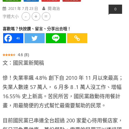
2021 年 7 月 23 日
閱 政治
0
-
+
=
字體大小
喜歡嗎？快按讚、留言、分享出去哦！
41
4.6
(
8
)
文：國民黨新聞稿
慘！失業率飆 4.8％ 創下自 2010 年 11 月以來最高；
失業人數達 57 萬人， 6 月多 8 .1 萬人沒工作、增幅
16.55％ 史上新高。苦民所苦，國民黨啟動待用餐計
畫，用最簡便的方式幫忙最需要幫助的民眾。
目前國民黨已串連全台超過 200 家愛心待用餐店家，