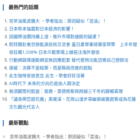
最熱門的話題
苦茶油風波擴大 ，學者指出：原因疑似「混油」！
日本熊本強震對日本經濟的影響！
因國際油價持續上漲，推升市場對通膨的疑慮？
熙特爾赴東京辦能源技術交流會 臺日產學重磅專家齊聚 上半年營
收狂飆1,508% 日本示範案場上線挹注海外營收
行動網路降速斷網並無因應配套 替代使用功能恐需自己想辦法
張峻：決算不是結案，而是縣政改進的起點
此生咖啡安放思念 此生，學會好好活著
AI時代下 未來的方向仍是由人類決定
無須觀眾的凱旋：普趣、奧德修斯與跨越三千年的歸鄉真理
「議長帶您遊花蓮」美崙溪、花崗山漫步尋幽張峻邀遊客成為花蓮
文化觀光代言人
最新觀點
苦茶油風波擴大 ，學者指出：原因疑似「混油」！