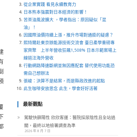
從企業實踐 看見永續教育力
日本熊本強震對日本經濟的影響！
苦茶油風波擴大 ，學者指出：原因疑似「混
油」！
因國際油價持續上漲，推升市場對通膨的疑慮？
熙特爾赴東京辦能源技術交流會 臺日產學重磅專
家齊聚 上半年營收狂飆1,508% 日本示範案場上
建
線挹注海外營收
有
行動網路降速斷網並無因應配套 替代使用功能恐
副
需自己想辦法
預
張峻：決算不是結案，而是縣政改進的起點
此生咖啡安放思念 此生，學會好好活著
最新觀點
覆
下
駕駛快篩陽性 欣欣客運：醫院採尿陰性且全站過
關，最終以地檢署調查為準
都
2026 年 8 月 7 日