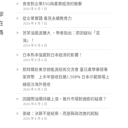
食安對企業ESG與產業經濟的衝擊
2026 年 8 月 7 日
卻
從企業實踐 看見永續教育力
在
2026 年 8 月 7 日
路
苦茶油風波擴大 ，學者指出：原因疑似「混
油」！
2026 年 8 月 6 日
日本熊本強震對日本經濟的影響！
2026 年 8 月 6 日
熙特爾赴東京辦能源技術交流會 臺日產學重磅專
家齊聚 上半年營收狂飆1,508% 日本示範案場上
線挹注海外營收
2026 年 8 月 5 日
因國際油價持續上漲，推升市場對通膨的疑慮？
2026 年 8 月 5 日
張峻：決算不是結案，而是縣政改進的起點
2026 年 8 月 4 日