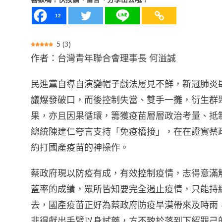
12
5
(
3
)
作者：台灣青年聯合會理事長 何溢誠
民進黨自導自演變帽子戲法屢見不鮮，新冠肺炎
議爆發破口，而後控制失當、雙手一攤，衍生群
果，亦且因果循環，籌獲疫苗層層政治考量、抵
總統陳建仁夸言支持「免疫橋接」，在在證實蔡
約打國產疫苗的神操作。
蔡政府現以防疫有成，有效控制疫情，志得意滿
蓋率的成績，眾所皆知要完全遏止疫情，只能持
去，國產疫苗正好為蔡政府防疫旱漠帶來及時雨
非得獻出手臂以身試藥，方不致於落到下紹罪己