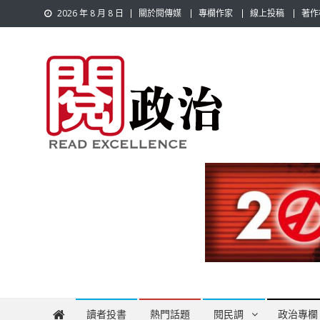
Skip
2026 年 8 月 8 日
關於閱傳媒
專欄作家
線上投稿
著作
to
content
閱政治 Read Gov News
任何事，談對的事；任何觀點，說出自己的觀點！政治不僅是
讀者投書
熱門話題
閱民調
政治專欄