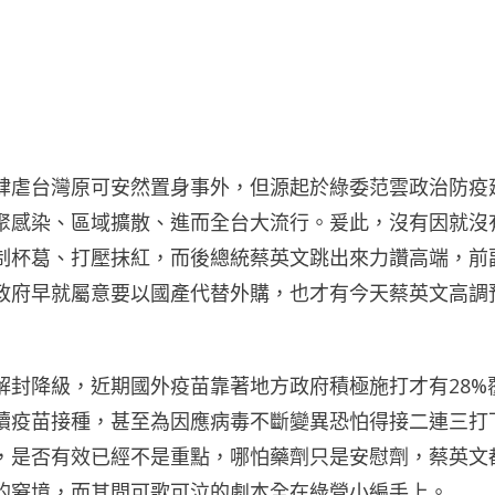
肆虐台灣原可安然置身事外，但源起於綠委范雲政治防疫
聚感染、區域擴散、進而全台大流行。爰此，沒有因就沒
制杯葛、打壓抹紅，而後總統蔡英文跳出來力讚高端，前
政府早就屬意要以國產代替外購，也才有今天蔡英文高調
解封降級，近期國外疫苗靠著地方政府積極施打才有28%
續疫苗接種，甚至為因應病毒不斷變異恐怕得接二連三打
，是否有效已經不是重點，哪怕藥劑只是安慰劑，蔡英文
的窘境，而其間可歌可泣的劇本全在綠營小編手上。