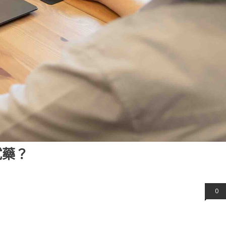
試藥？
0