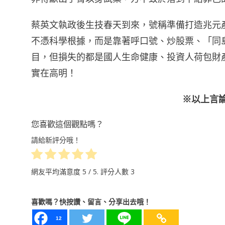
蔡英文執政後生技春天到來，號稱準備打造兆元
不憑科學根據，而是靠著呼口號、炒股票、「同
目，但損失的都是國人生命健康、投資人荷包財
實在高明！
※以上言
您喜歡這個觀點嗎？
請給新評分哦！
網友平均滿意度
5
/ 5. 評分人數
3
喜歡嗎？快按讚、留言、分享出去哦！
12