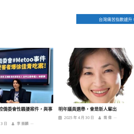
台灣痛苦指數遽升
控僑委會性騷擾案件，與事
明年議員選舉，會是新人輩出
2025 年 4 月 30 日
喬 偉
 3 日
李 振麟