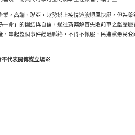
產業，高端、聯亞，趁勢搭上疫情這艘順風快艇，但製藥
島一命」的團結與自信，過往新藥解盲失敗前車之鑑歷歷
產，串起整個事件經過脈絡，不得不佩服，民進黨愚民套
論不代表閱傳媒立場※