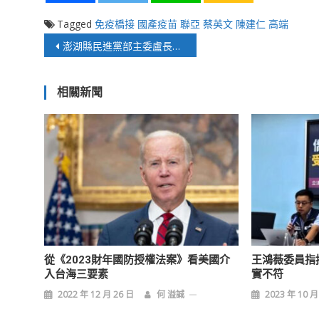
Tagged
免疫橋接
國產疫苗
聯亞
蔡英文
陳建仁
高端
文
澎湖縣民進黨部主委盧長在為地方交通請命
章
相關新聞
導
覽
從《2023財年國防授權法案》看美國介
王鴻薇委員指
入台海三要素
實不符
2022 年 12 月 26 日
何 溢誠
2023 年 10 月