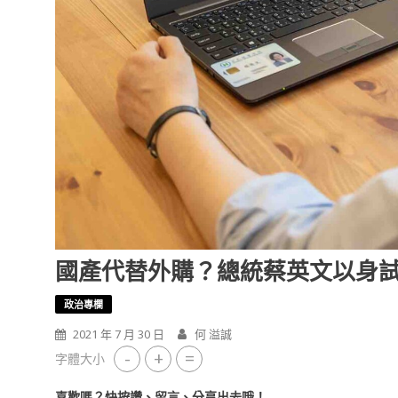
國產代替外購？總統蔡英文以身
政治專欄
2021 年 7 月 30 日
何 溢誠
-
+
=
字體大小
喜歡嗎？快按讚、留言、分享出去哦！