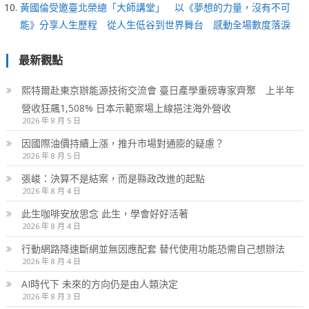
黃國倫受邀臺北榮總「大師講堂」 以《夢想的力量，沒有不可
能》分享人生歷程 從人生低谷到世界舞台 感動全場數度落淚
最新觀點
熙特爾赴東京辦能源技術交流會 臺日產學重磅專家齊聚 上半年
營收狂飆1,508% 日本示範案場上線挹注海外營收
2026 年 8 月 5 日
因國際油價持續上漲，推升市場對通膨的疑慮？
2026 年 8 月 5 日
張峻：決算不是結案，而是縣政改進的起點
2026 年 8 月 4 日
此生咖啡安放思念 此生，學會好好活著
2026 年 8 月 4 日
行動網路降速斷網並無因應配套 替代使用功能恐需自己想辦法
2026 年 8 月 4 日
AI時代下 未來的方向仍是由人類決定
2026 年 8 月 3 日