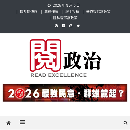
Skip
2026 年 8 月 6 日
to
關於閱傳媒
專欄作家
線上投稿
著作權保護政策
content
隱私權保護政策
閱政治 Read Gov News
任何事，談對的事；任何觀點，說出自己的觀點！政治不僅是全民話
題，也要專業評論，閱政治與多元的政治評論家與專欄作家邀稿合作，
讓讀者有最多元和專業的選擇。