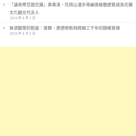
「議長帶您遊花蓮」美崙溪、花崗山漫步尋幽張峻邀遊客成為花蓮
文化觀光代言人
2026 年 8 月 3 日
無須觀眾的凱旋：普趣、奧德修斯與跨越三千年的歸鄉真理
2026 年 8 月 3 日