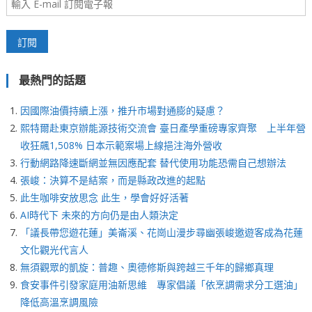
最熱門的話題
因國際油價持續上漲，推升市場對通膨的疑慮？
熙特爾赴東京辦能源技術交流會 臺日產學重磅專家齊聚 上半年營
收狂飆1,508% 日本示範案場上線挹注海外營收
行動網路降速斷網並無因應配套 替代使用功能恐需自己想辦法
張峻：決算不是結案，而是縣政改進的起點
此生咖啡安放思念 此生，學會好好活著
AI時代下 未來的方向仍是由人類決定
「議長帶您遊花蓮」美崙溪、花崗山漫步尋幽張峻邀遊客成為花蓮
文化觀光代言人
無須觀眾的凱旋：普趣、奧德修斯與跨越三千年的歸鄉真理
食安事件引發家庭用油新思維 專家倡議「依烹調需求分工選油」
降低高溫烹調風險