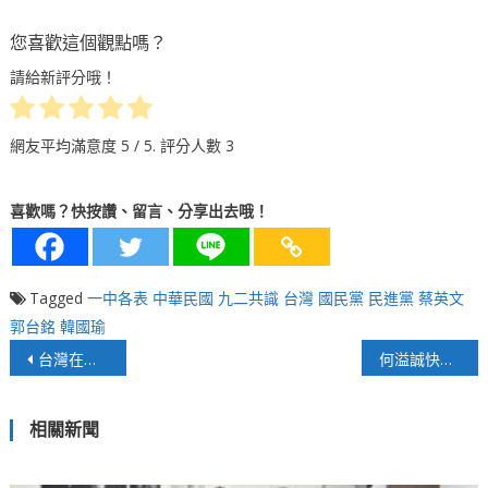
您喜歡這個觀點嗎？
請給新評分哦！
網友平均滿意度
5
/ 5. 評分人數
3
喜歡嗎？快按讚、留言、分享出去哦！
Tagged
一中各表
中華民國
九二共識
台灣
國民黨
民進黨
蔡英文
郭台銘
韓國瑜
文
台灣在港人眼中是塊寶地！？港人移居創新高
何溢誠快評》意識形態下的文化產業
章
相關新聞
導
覽