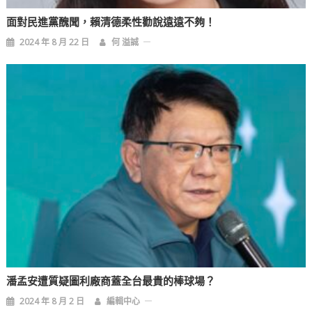
面對民進黨醜聞，賴清德柔性勸說遠遠不夠！
2024 年 8 月 22 日
何 溢誠
潘孟安遭質疑圖利廠商蓋全台最貴的棒球場？
2024 年 8 月 2 日
編輯中心