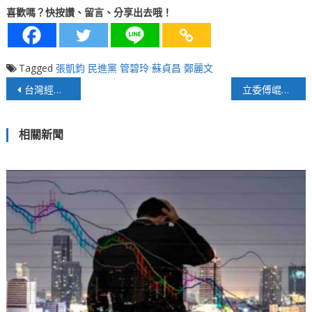
喜歡嗎？快按讚、留言、分享出去哦！
Tagged
張凱鈞
民進黨
管碧玲
蘇貞昌
鄭麗文
文
台灣經濟殊死戰！環保碳權國際論壇
立委傅崐萁：圓規颱風農委會勘災、警戒像做賊、慢半拍
章
相關新聞
導
覽