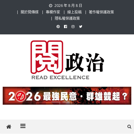
Skip
2026 年 8 月 8 日
to
關於閱傳媒
專欄作家
線上投稿
著作權保護政策
content
隱私權保護政策
閱政治 Read Gov News
任何事，談對的事；任何觀點，說出自己的觀點！政治不僅是全民話
題，也要專業評論，閱政治與多元的政治評論家與專欄作家邀稿合作，
讓讀者有最多元和專業的選擇。