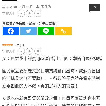
2021 年 10 月 14 日
張 凱鈞
0
-
+
=
字體大小
喜歡嗎？快按讚、留言、分享出去哦！
4.9
(
7
)
-
+
=
字體大小
文：民眾黨中評委 張凱鈞 博士／圖：翻攝自國會頻道
國民黨立委鄭麗文於日前質詢蘇貞昌時，被蘇貞昌回
嗆「抹見笑（不要臉）」。行政院長竟然在質詢時對
立委如此的大不敬，真的是好大的官威！
立委本來就有監督與問政之責，官員回應質詢應本著
理性且就事論事，而非是透過一連串的情緒發言，來