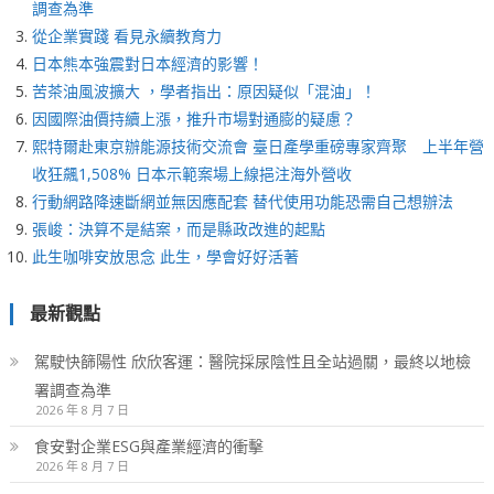
調查為準
從企業實踐 看見永續教育力
日本熊本強震對日本經濟的影響！
苦茶油風波擴大 ，學者指出：原因疑似「混油」！
因國際油價持續上漲，推升市場對通膨的疑慮？
熙特爾赴東京辦能源技術交流會 臺日產學重磅專家齊聚 上半年營
收狂飆1,508% 日本示範案場上線挹注海外營收
行動網路降速斷網並無因應配套 替代使用功能恐需自己想辦法
張峻：決算不是結案，而是縣政改進的起點
此生咖啡安放思念 此生，學會好好活著
最新觀點
駕駛快篩陽性 欣欣客運：醫院採尿陰性且全站過關，最終以地檢
署調查為準
2026 年 8 月 7 日
食安對企業ESG與產業經濟的衝擊
2026 年 8 月 7 日