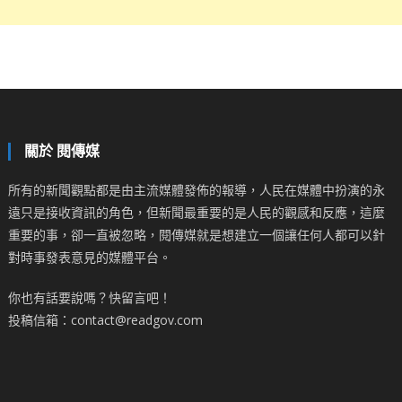
關於 閱傳媒
所有的新聞觀點都是由主流媒體發佈的報導，人民在媒體中扮演的永
遠只是接收資訊的角色，但新聞最重要的是人民的觀感和反應，這麼
重要的事，卻一直被忽略，閱傳媒就是想建立一個讓任何人都可以針
對時事發表意見的媒體平台。
你也有話要說嗎？快留言吧！
投稿信箱：contact@readgov.com