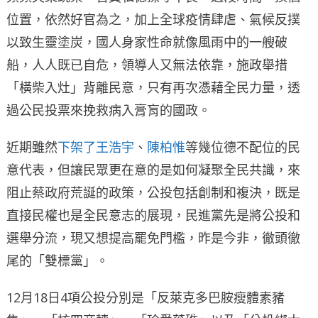
位置，依然好官為之，加上全球疫情肆虐、氣候反撲
以致生靈塗炭，國人身家性命就像風雨中的一艘破
船，人人既已自危，領導人又無法依靠，施政舉措
「橫柴入灶」背離民意，只有再次憑藉全民力量，透
過公民投票來挽救病入膏肓的國政。
近期雖然
下架了王浩宇
、
陳柏惟
等幾位德不配位的民
意代表，但讓民眾更在意的是如何凝聚全民共識，來
阻止蔡政府荒誕的政策，公投包括創制和複決，既是
直接民權也是全民意志的展現，民進黨先是將公投和
選舉分流，現又想提高罷免門檻，昨是今非，徹頭徹
尾的「雙標黨」。
12月18日4項公投分別是「反萊克多巴胺瘦體素豬