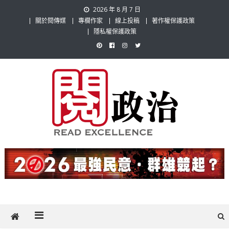
Skip
2026 年 8 月 7 日
to
關於閱傳媒
專欄作家
線上投稿
著作權保護政策
content
隱私權保護政策
閱政治 Read Gov News
任何事，談對的事；任何觀點，說出自己的觀點！政治不僅是全民話
題，也要專業評論，閱政治與多元的政治評論家與專欄作家邀稿合作，
讓讀者有最多元和專業的選擇。