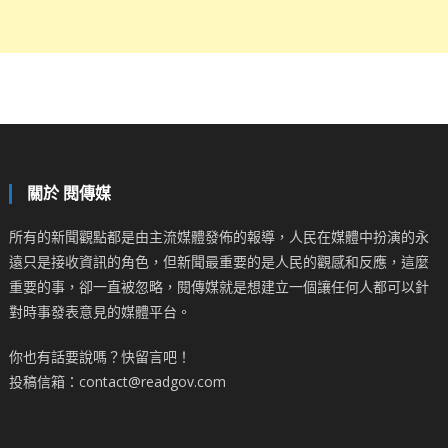
關於 閱傳媒
所有的新聞觀點都是由主流媒體發佈的報導，人民在媒體中扮演的永
遠只是接收資訊的角色，但新聞最重要的是人民的觀感和反應，這麼
重要的事，卻一直被忽略，閱傳媒就是想建立一個讓任何人都可以針
對時事發表意見的媒體平台。
你也有話要說嗎？快留言吧！
投稿信箱：contact@readgov.com