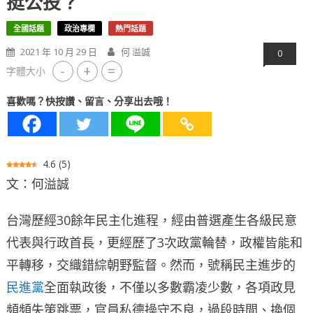
挺公投？
全國話題
政治專欄
熱門話題
2021 年 10 月 29 日
何 溢誠
0
-
+
=
字體大小
喜歡嗎？快按讚、留言、分享出去哦！
4.6
(
5
)
文：何溢誠
台灣歷經30餘年民主化進程，經由普選產生各級民意
代表與行政首長，更經歷了3次政黨輪替，政權皆能和
平轉移，交織錯綜朝野監督。然而，號稱民主進步的
民進黨
全面執政後，不僅以多數霸凌少數，各項政見
頻頻失策跳票，官員私德操守不良，過段時間、換個