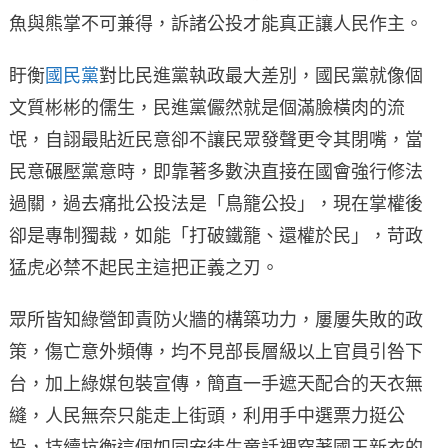
魚與熊掌不可兼得，訴諸公投才能真正讓人民作主。
盱衡
國民黨
對比民進黨執政最大差別，國民黨就像個
文質彬彬的儒生，民進黨儼然就是個滿臉橫肉的流
氓，自詡最貼近民意卻不讓民眾發聲更令其閉嘴，當
民意碾壓黨意時，即靠著多數決直接在國會強行修法
過關，過去痛批公投法是「鳥籠公投」，現在掌權後
卻是專制獨裁，如能「打破鐵籠、還權於民」，苛政
猛虎必禁不起民主這把正義之刃。
眾所皆知綠營卸責防火牆的構築功力，屢屢失敗的政
策，傷亡意外頻傳，均不見部長層級以上官員引咎下
台，加上綠媒包裝宣傳，簡直一手遮天配合的天衣無
縫，人民無奈只能走上街頭，利用手中選票力挺公
投，持續抗衡這個如同安徒生童話裡穿著國王新衣的