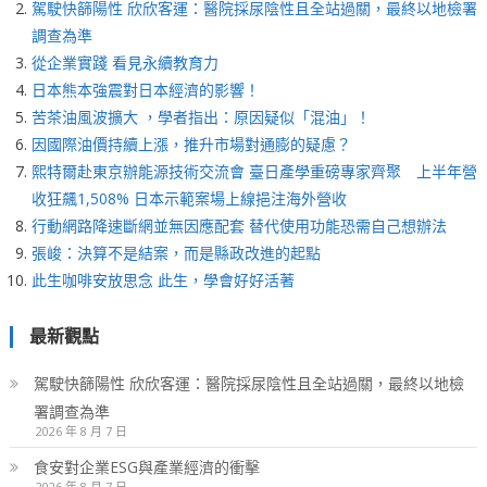
駕駛快篩陽性 欣欣客運：醫院採尿陰性且全站過關，最終以地檢署
調查為準
從企業實踐 看見永續教育力
日本熊本強震對日本經濟的影響！
苦茶油風波擴大 ，學者指出：原因疑似「混油」！
因國際油價持續上漲，推升市場對通膨的疑慮？
熙特爾赴東京辦能源技術交流會 臺日產學重磅專家齊聚 上半年營
收狂飆1,508% 日本示範案場上線挹注海外營收
行動網路降速斷網並無因應配套 替代使用功能恐需自己想辦法
張峻：決算不是結案，而是縣政改進的起點
此生咖啡安放思念 此生，學會好好活著
最新觀點
駕駛快篩陽性 欣欣客運：醫院採尿陰性且全站過關，最終以地檢
署調查為準
2026 年 8 月 7 日
食安對企業ESG與產業經濟的衝擊
2026 年 8 月 7 日