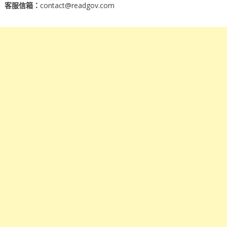
客服信箱：
contact@readgov.com