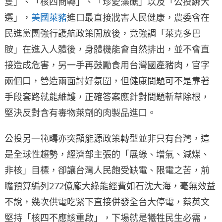
隻」、「核四商轉」、「珍愛藻礁」以及「公投綁大
選」，
美國萊豬
進口最直接戕害人民健康，農委會在
民進黨團強行護航政策開放後，竟強調「萊克多巴
胺」在進入人體後，身體機能會自然排出，並不會直
接造成危害，另一手再鼓勵食用台灣國產豬肉，官字
兩個口，營造兩面討好氛圍，但健康問題可不是靠著
手段套路就能維護，正確答案應針對問題斬草除根，
堅決反對含有毒物萊劑的肉製品進口。
公投另一範疇亦突顯能源政策轉型並非只有台灣，這
是全球性趨勢，經濟部主張的「展綠、增氣、減煤、
非核」目標，卻讓台灣人民飽受缺電、限電之苦，前
瞻預算編列272億龐大綠能經費如石沈大海，毫無效益
不說，幾次供電吃緊下直接併發全台大停電，蔡英文
堅持「核四不應該重啟」，下場就是犧牲民生必需，