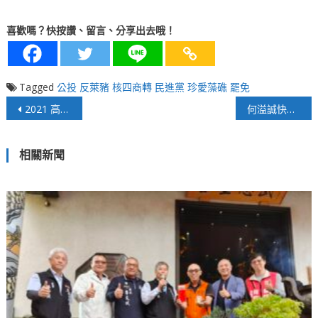
喜歡嗎？快按讚、留言、分享出去哦！
Tagged
公投
反萊豬
核四商轉
民進黨
珍愛藻礁
罷免
文
2021 高雄市長陳其邁「兩年拚四年」整體競爭力大躍進
何溢誠快評》國民黨朱事如意，重返執政
章
相關新聞
導
覽