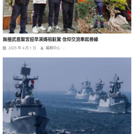
無極武恩聖宮迎旱溪媽祖駐駕 信仰交流牽起善緣
2025 年 4 月 1 日
編輯中心