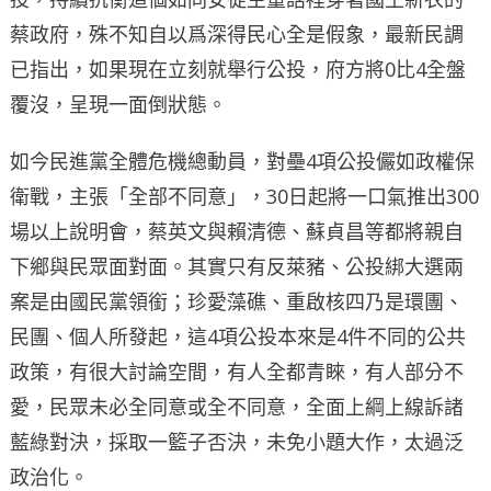
蔡政府，殊不知自以爲深得民心全是假象，最新民調
已指出，如果現在立刻就舉行公投，府方將0比4全盤
覆沒，呈現一面倒狀態。
如今民進黨全體危機總動員，對壘4項公投儼如政權保
衛戰，主張「全部不同意」，30日起將一口氣推出300
場以上說明會，蔡英文與賴清德、蘇貞昌等都將親自
下鄉與民眾面對面。其實只有反萊豬、公投綁大選兩
案是由國民黨領銜；珍愛藻礁、重啟核四乃是環團、
民團、個人所發起，這4項公投本來是4件不同的公共
政策，有很大討論空間，有人全都青睞，有人部分不
愛，民眾未必全同意或全不同意，全面上綱上線訴諸
藍綠對決，採取一籃子否決，未免小題大作，太過泛
政治化。