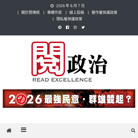
Skip
2026 年 8 月 7 日
to
關於閱傳媒
專欄作家
線上投稿
著作權保護政策
content
隱私權保護政策
閱政治 Read Gov News
任何事，談對的事；任何觀點，說出自己的觀點！政治不僅是全民話
題，也要專業評論，閱政治與多元的政治評論家與專欄作家邀稿合作，
讓讀者有最多元和專業的選擇。