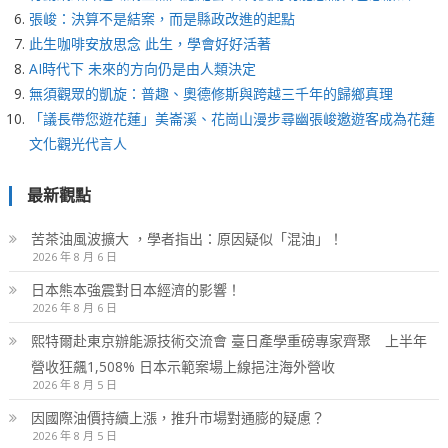
張峻：決算不是結案，而是縣政改進的起點
此生咖啡安放思念 此生，學會好好活著
AI時代下 未來的方向仍是由人類決定
無須觀眾的凱旋：普趣、奧德修斯與跨越三千年的歸鄉真理
「議長帶您遊花蓮」美崙溪、花崗山漫步尋幽張峻邀遊客成為花蓮
文化觀光代言人
最新觀點
苦茶油風波擴大 ，學者指出：原因疑似「混油」！
2026 年 8 月 6 日
日本熊本強震對日本經濟的影響！
2026 年 8 月 6 日
熙特爾赴東京辦能源技術交流會 臺日產學重磅專家齊聚 上半年
營收狂飆1,508% 日本示範案場上線挹注海外營收
2026 年 8 月 5 日
因國際油價持續上漲，推升市場對通膨的疑慮？
2026 年 8 月 5 日