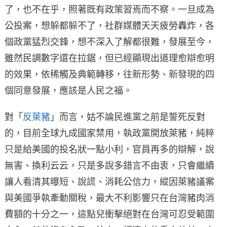
了，也不在乎，照著既有政策習焉而不察。一旦成為
公投案，想躲都躲不了，社群媒體天天疲勞轟炸，各
個政黨猛烈交鋒，想不深入了解都很難，發展至今，
雖然民調數字還在拉鋸，但已經顯現出道理愈辯愈明
的效果，依稀觸及典範轉移，往新形勢、新發現的四
個同意發展，應該是人民之福。
對「
反萊豬
」而言，姑不論民進黨之前是誓死反對
的，目前全球九成國家禁用，執政黨開放萊豬，純粹
只是給美國的投名狀一點小利，官員再多的辯解，說
無害、換利云云，只是多說多錯言不由衷，只會繼續
讓人看清其曝短、說謊、消耗公信力，縱因萊豬議案
與美國爭執牽動關稅，最大不利影響只在台灣豬肉消
費額的十分之一，這點兒衝擊絕對在台灣可忍受範圍