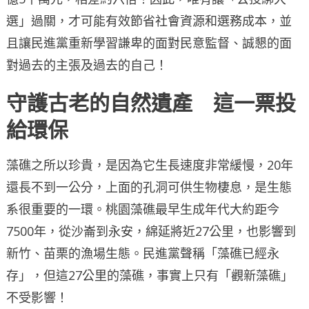
選」過關，才可能有效節省社會資源和選務成本，並
且讓民進黨重新學習謙卑的面對民意監督、誠懇的面
對過去的主張及過去的自己！
守護古老的自然遺產 這一票投
給環保
藻礁之所以珍貴，是因為它生長速度非常緩慢，20年
還長不到一公分，上面的孔洞可供生物棲息，是生態
系很重要的一環。桃園藻礁最早生成年代大約距今
7500年，從沙崙到永安，綿延將近27公里，也影響到
新竹、苗栗的漁場生態。民進黨聲稱「藻礁已經永
存」，但這27公里的藻礁，事實上只有「觀新藻礁」
不受影響！