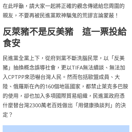
在此呼籲，請大家一起將正確的觀念傳遞給您周圍的
親友，不要再被民進黨欺神騙鬼的荒謬言論蒙蔽！
反萊豬不是反美豬 這一票投給
食安
民進黨全黨上下，從府到黨不斷洗腦民眾，以「反美
豬」抽換概念誤導社會，更以TIFA無法續談、無法加
入CPTPP來恐嚇台灣人民。然而包括歐盟成員、大
陸、俄羅斯在內的160個地區國家，都禁止萊克多巴胺
的使用，卻也加入多項國際貿易組織，民進黨政府憑
什麼替台灣2300萬老百姓做出「用健康換談判」的決
定？