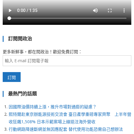
訂閱閱政治
更多新鮮事，都在閱政治！歡迎免費訂閱：
最熱門的話題
因國際油價持續上漲，推升市場對通膨的疑慮？
熙特爾赴東京辦能源技術交流會 臺日產學重磅專家齊聚 上半年營
收狂飆1,508% 日本示範案場上線挹注海外營收
行動網路降速斷網並無因應配套 替代使用功能恐需自己想辦法