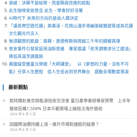
張峻：決算不是結案，而是縣政改進的起點
此生咖啡安放思念 此生，學會好好活著
AI時代下 未來的方向仍是由人類決定
「議長帶您遊花蓮」美崙溪、花崗山漫步尋幽張峻邀遊客成為花蓮
文化觀光代言人
無須觀眾的凱旋：普趣、奧德修斯與跨越三千年的歸鄉真理
食安事件引發家庭用油新思維 專家倡議「依烹調需求分工選油」
降低高溫烹調風險
黃國倫受邀臺北榮總「大師講堂」 以《夢想的力量，沒有不可
能》分享人生歷程 從人生低谷到世界舞台 感動全場數度落淚
最新觀點
熙特爾赴東京辦能源技術交流會 臺日產學重磅專家齊聚 上半年
營收狂飆1,508% 日本示範案場上線挹注海外營收
2026 年 8 月 5 日
因國際油價持續上漲，推升市場對通膨的疑慮？
2026 年 8 月 5 日