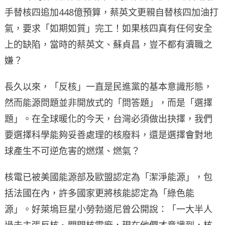
手替核四追加448億預算，蔡英文更親自替核四加油打
氣，要求「如期如質」完工！如果核四真有任何安全
上的缺陷，當時的蔡英文、蘇貞昌，豈不都有瀆職之
嫌？
長久以來，「反核」一直是民進黨的基本意識形態，
然而能源問題並非開放式的「問答題」，而是「選擇
題」。在全球暖化的今天，台灣必須做出抉擇，我們
要選擇科學能夠妥善處理的核廢料，還是選擇會對地
球產生不可逆危害的燃煤、燃氣？
核電已被美國能源部及歐盟認定為「潔淨能源」，包
括法國在內，許多國家更將核能認定為「綠色能
源」。好萊塢巨星小勞勃道尼曾公開說：「一大半人
過去主張反核、關閉核電廠，現在他們才意識到，核