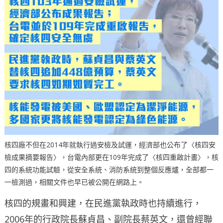
核四廠不但在2014年就執行過安檢及試運，經濟部也公布了〈核四安
檢成果摘要報告〉，台電內部更在109年完成了〈核四重啟計畫〉，核
四的系統功能試驗，從安全系統、消防系統到整個反應爐，全部都一
一檢測過，相關文件也早已被公開在網路上。
核四的規畫和興建，在民進黨執政時也持續進行，
2006年的行政院長蘇貞昌、副院長蔡英文，還曾經聯