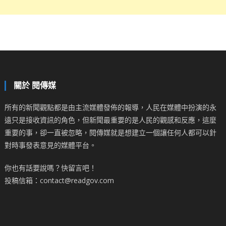
關於 閱傳媒
所有的新聞觀點都是由主流媒體發佈的報導，人民在媒體中扮演的永
遠只是接收資訊的角色，但新聞最重要的是人民的觀感和反應，這麼
重要的事，卻一直被忽略，閱傳媒就是想建立一個讓任何人都可以針
對時事發表意見的媒體平台。
你也有話要說嗎？快留言吧！
投稿信箱：contact@readgov.com