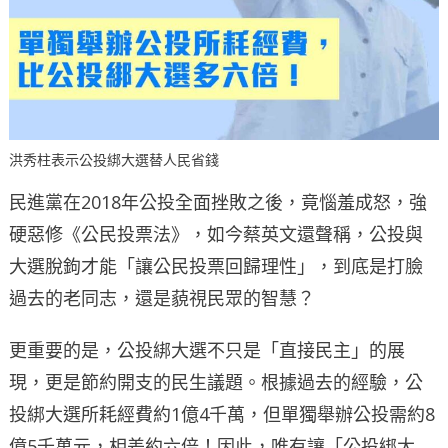
洪秀柱表示公投綁大選替人民省錢
民進黨在2018年公投全面挫敗之後，竟惱羞成怒，強
硬惡修《公民投票法》，如今蔡英文還聲稱，公投與
大選脫鉤才能「讓公民投票回歸理性」，到底是打臉
過去的老同志，還是藐視民眾的智慧？
更重要的是，公投綁大選不只是「直接民主」的展
現，更是節約開支的民生議題。根據過去的經驗，公
投綁大選所耗經費約1億4千萬，但單獨舉辦公投需約8
億5千萬元，相差約六倍！因此，唯有讓「公投綁大