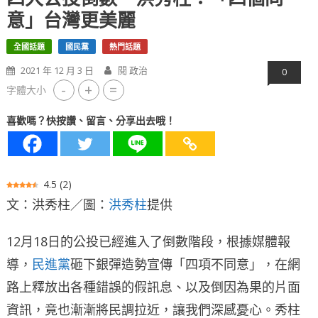
意」台灣更美麗
全國話題
國民黨
熱門話題
2021 年 12 月 3 日
閱 政治
0
-
+
=
字體大小
喜歡嗎？快按讚、留言、分享出去哦！
4.5
(
2
)
文：洪秀柱／圖：
洪秀柱
提供
12月18日的公投已經進入了倒數階段，根據媒體報
導，
民進黨
砸下銀彈造勢宣傳「四項不同意」，在網
路上釋放出各種錯誤的假訊息、以及倒因為果的片面
資訊，竟也漸漸將民調拉近，讓我們深感憂心。秀柱