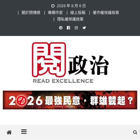
Skip
2026 年 8 月 6 日
to
關於閱傳媒
專欄作家
線上投稿
著作權保護政策
content
隱私權保護政策
閱政治 Read Gov News
任何事，談對的事；任何觀點，說出自己的觀點！政治不僅是全民話
題，也要專業評論，閱政治與多元的政治評論家與專欄作家邀稿合作，
讓讀者有最多元和專業的選擇。