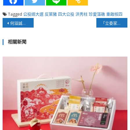
Tagged
公投綁大選
反萊豬
四大公投
洪秀柱
珍愛藻礁
重啟核四
文
何溢誠快評》美國防部60年來首次未獲得國會支持
「立委家暴事件」親綠名嘴造謠才是國安危機
章
相關新聞
導
覽