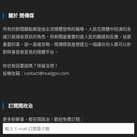
關於 閱傳媒
所有的新聞觀點都是由主流媒體發佈的報導，人民在媒體中扮演的永
遠只是接收資訊的角色，但新聞最重要的是人民的觀感和反應，這麼
重要的事，卻一直被忽略，閱傳媒就是想建立一個讓任何人都可以針
對時事發表意見的媒體平台。
你也有話要說嗎？快留言吧！
投稿信箱：contact@readgov.com
訂閱閱政治
更多新鮮事，都在閱政治！歡迎免費訂閱：