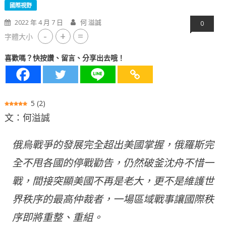
國際視野
2022 年 4 月 7 日
何 溢誠
0
-
+
=
字體大小
喜歡嗎？快按讚、留言、分享出去哦！
5
(
2
)
文：何溢誠
俄烏戰爭的發展完全超出美國掌握，俄羅斯完
全不甩各國的停戰勸告，仍然破釜沈舟不惜一
戰，間接突顯美國不再是老大，更不是維護世
界秩序的最高仲裁者，一場區域戰事讓國際秩
序即將重整、重組。