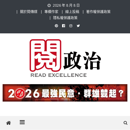
Skip
2026 年 8 月 8 日
to
關於閱傳媒
專欄作家
線上投稿
著作權保護政策
content
隱私權保護政策
閱政治 Read Gov News
任何事，談對的事；任何觀點，說出自己的觀點！政治不僅是全民話
題，也要專業評論，閱政治與多元的政治評論家與專欄作家邀稿合作，
讓讀者有最多元和專業的選擇。