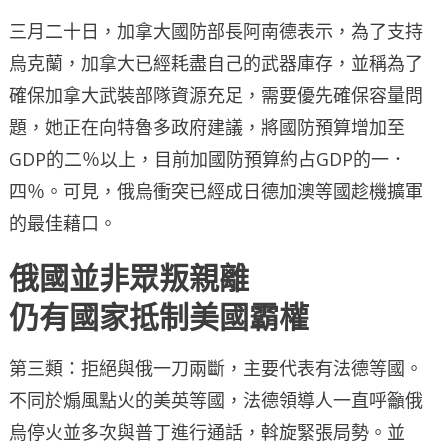
三月二十日，加拿大國防部長阿南德表示，為了支持
烏克蘭，加拿大已經耗盡自己的武器庫存，並稱為了
確保加拿大武裝部隊資源充足，需要優先確保容量問
題，她正在向特魯多政府建議，將國防預算增加至
GDP的二％以上，目前加國防預算約占GDP的一．
四％。可見，俄烏衝突已經成日德加澳等國趁機擴軍
的最佳藉口。
俄國並非眾叛親離
仍有國家抵制美國霸權
第三類：拒絕與俄一刀兩斷，主要代表有法德等國。
不同於煽風點火的美英等國，法德領導人一直呼籲俄
烏停火並多次與普丁進行通話，斡旋緊張局勢。並