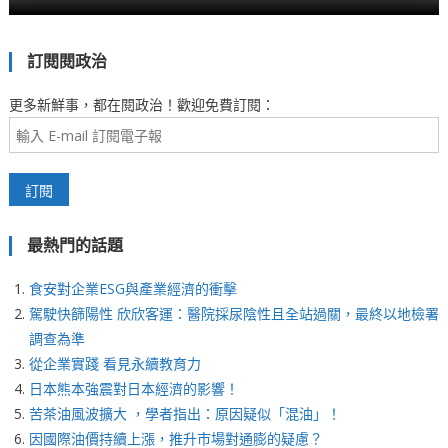
訂閱閱政治
更多新鮮事，都在閱政治！歡迎免費訂閱：
最熱門的話題
食安對企業ESG與產業經濟的衝擊
駕駛快篩陽性 欣欣客運：醫院採尿陰性且全站過關，最終以地檢署
調查為準
從企業實踐 看見永續教育力
日本熊本強震對日本經濟的影響！
苦茶油風波擴大 ，學者指出：原因疑似「混油」！
因國際油價持續上漲，推升市場對通膨的疑慮？