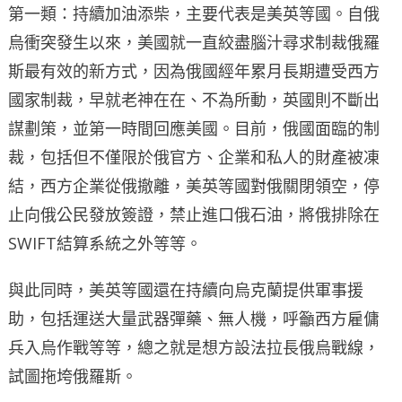
第一類：持續加油添柴，主要代表是美英等國。自俄
烏衝突發生以來，美國就一直絞盡腦汁尋求制裁俄羅
斯最有效的新方式，因為俄國經年累月長期遭受西方
國家制裁，早就老神在在、不為所動，英國則不斷出
謀劃策，並第一時間回應美國。目前，俄國面臨的制
裁，包括但不僅限於俄官方、企業和私人的財產被凍
結，西方企業從俄撤離，美英等國對俄關閉領空，停
止向俄公民發放簽證，禁止進口俄石油，將俄排除在
SWIFT結算系統之外等等。
與此同時，美英等國還在持續向烏克蘭提供軍事援
助，包括運送大量武器彈藥、無人機，呼籲西方雇傭
兵入烏作戰等等，總之就是想方設法拉長俄烏戰線，
試圖拖垮俄羅斯。