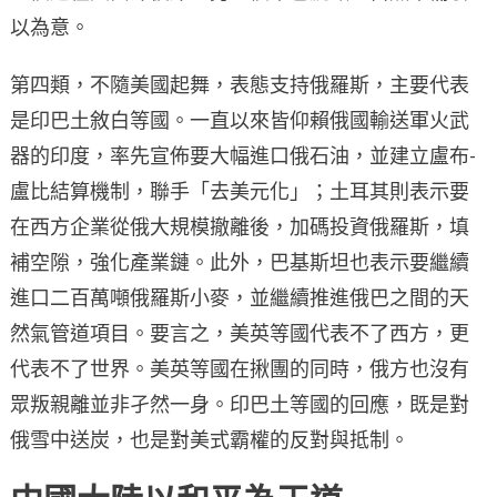
以為意。
第四類，不隨美國起舞，表態支持俄羅斯，主要代表
是印巴土敘白等國。一直以來皆仰賴俄國輸送軍火武
器的印度，率先宣佈要大幅進口俄石油，並建立盧布-
盧比結算機制，聯手「去美元化」；土耳其則表示要
在西方企業從俄大規模撤離後，加碼投資俄羅斯，填
補空隙，強化產業鏈。此外，巴基斯坦也表示要繼續
進口二百萬噸俄羅斯小麥，並繼續推進俄巴之間的天
然氣管道項目。要言之，美英等國代表不了西方，更
代表不了世界。美英等國在揪團的同時，俄方也沒有
眾叛親離並非孑然一身。印巴土等國的回應，既是對
俄雪中送炭，也是對美式霸權的反對與抵制。