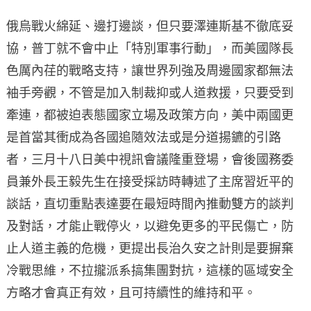
俄烏戰火綿延、邊打邊談，但只要澤連斯基不徹底妥
協，普丁就不會中止「特別軍事行動」，而美國隊長
色厲內荏的戰略支持，讓世界列強及周邊國家都無法
袖手旁觀，不管是加入制裁抑或人道救援，只要受到
牽連，都被迫表態國家立場及政策方向，美中兩國更
是首當其衝成為各國追隨效法或是分道揚鑣的引路
者，三月十八日美中視訊會議隆重登場，會後國務委
員兼外長王毅先生在接受採訪時轉述了主席習近平的
談話，直切重點表達要在最短時間內推動雙方的談判
及對話，才能止戰停火，以避免更多的平民傷亡，防
止人道主義的危機，更提出長治久安之計則是要摒棄
冷戰思維，不拉攏派系搞集團對抗，這樣的區域安全
方略才會真正有效，且可持續性的維持和平。