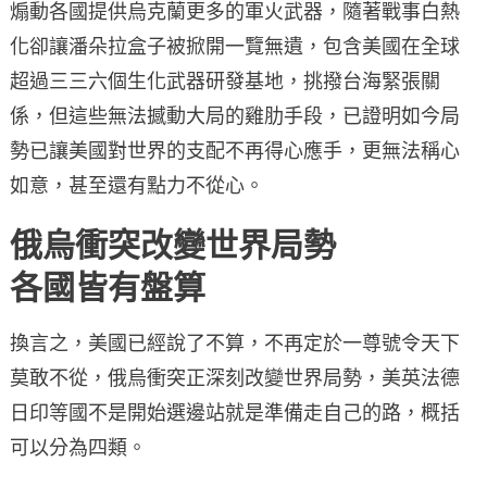
煽動各國提供烏克蘭更多的軍火武器，隨著戰事白熱
化卻讓潘朵拉盒子被掀開一覽無遺，包含美國在全球
超過三三六個生化武器研發基地，挑撥台海緊張關
係，但這些無法撼動大局的雞肋手段，已證明如今局
勢已讓美國對世界的支配不再得心應手，更無法稱心
如意，甚至還有點力不從心。
俄烏衝突改變世界局勢
各國皆有盤算
換言之，美國已經說了不算，不再定於一尊號令天下
莫敢不從，俄烏衝突正深刻改變世界局勢，美英法德
日印等國不是開始選邊站就是準備走自己的路，概括
可以分為四類。