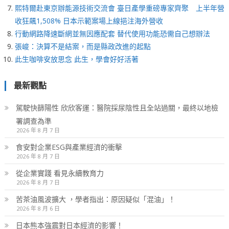
熙特爾赴東京辦能源技術交流會 臺日產學重磅專家齊聚 上半年營
收狂飆1,508% 日本示範案場上線挹注海外營收
行動網路降速斷網並無因應配套 替代使用功能恐需自己想辦法
張峻：決算不是結案，而是縣政改進的起點
此生咖啡安放思念 此生，學會好好活著
最新觀點
駕駛快篩陽性 欣欣客運：醫院採尿陰性且全站過關，最終以地檢
署調查為準
2026 年 8 月 7 日
食安對企業ESG與產業經濟的衝擊
2026 年 8 月 7 日
從企業實踐 看見永續教育力
2026 年 8 月 7 日
苦茶油風波擴大 ，學者指出：原因疑似「混油」！
2026 年 8 月 6 日
日本熊本強震對日本經濟的影響！