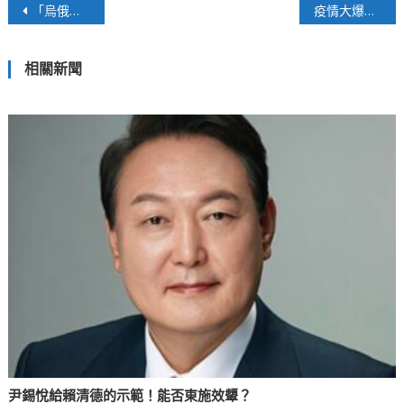
文
「烏俄戰爭」中共的挑戰與機遇
疫情大爆發！每日確診創新高，醫療量能堪憂
章
相關新聞
導
覽
尹錫悅給賴清德的示範！能否東施效顰？