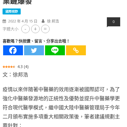
業鏈爆發
國際視野
2022 年 4 月 15 日
徐 邦浩
0
-
+
=
字體大小
喜歡嗎？快按讚、留言、分享出去哦！
4.3
(
4
)
文：徐邦浩
疫情以來伴隨著中醫藥的效用逐漸被國際認可，為了
強化中醫藥發源地的正統性及優勢並提升中醫藥學更
符合現代醫學模式，繼中國大陸中醫藥管理局于今年
二月頒布實施多項重大相關政策後，筆者建議規劃主
要針對：