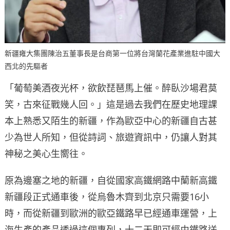
新疆雍大集團陳治五董事長是台商第一位將台灣蘭花產業進駐中國大
西北的先驅者
「葡萄美酒夜光杯，欲飲琵琶馬上催。醉臥沙場君莫
笑，古來征戰幾人回。」這是過去我們在歷史地理課
本上熟悉又陌生的新疆，作為歐亞中心的新疆自古甚
少為世人所知，但從詩詞、旅遊資訊中，仍讓人對其
神秘之美心生嚮往。
原為邊塞之地的新疆，自從國家高鐵網路中蘭新高鐵
新疆段正式通車後，從烏魯木齊到北京只需要16小
時，而從新疆到歐洲的歐亞鐵路早已經通車運營，上
海生產的產品透過這個專列，十二天即可經由鐵路送