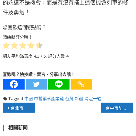
的永遠不是機會，而是有沒有搭上這個機會列車的條
件及勇氣！
您喜歡這個觀點嗎？
請給新評分哦！
網友平均滿意度
4.3
/ 5. 評分人數
4
喜歡嗎？快按讚、留言、分享出去哦！
Tagged
中國
中醫藥草產業鏈
台灣
新疆
清冠一號
文
台北市音圖中心一再延宕，市民福祉受到影響
台中市防疫滿意度六都第一！朱暖英：肯定市府團隊
章
相關新聞
導