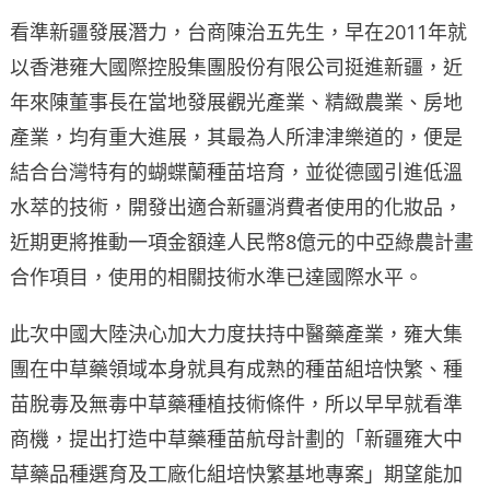
看準新疆發展潛力，台商陳治五先生，早在2011年就
以香港雍大國際控股集團股份有限公司挺進新疆，近
年來陳董事長在當地發展觀光產業、精緻農業、房地
產業，均有重大進展，其最為人所津津樂道的，便是
結合台灣特有的蝴蝶蘭種苗培育，並從德國引進低溫
水萃的技術，開發出適合新疆消費者使用的化妝品，
近期更將推動一項金額達人民幣8億元的中亞綠農計畫
合作項目，使用的相關技術水準已達國際水平。
此次中國大陸決心加大力度扶持中醫藥產業，雍大集
團在中草藥領域本身就具有成熟的種苗組培快繁、種
苗脫毒及無毒中草藥種植技術條件，所以早早就看準
商機，提出打造中草藥種苗航母計劃的「新疆雍大中
草藥品種選育及工廠化組培快繁基地專案」期望能加