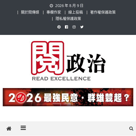
Skip
2026 年 8 月 9 日
to
關於閱傳媒
專欄作家
線上投稿
著作權保護政策
content
隱私權保護政策
閱政治 Read Gov News
任何事，談對的事；任何觀點，說出自己的觀點！政治不僅是全民話
題，也要專業評論，閱政治與多元的政治評論家與專欄作家邀稿合作，
讓讀者有最多元和專業的選擇。