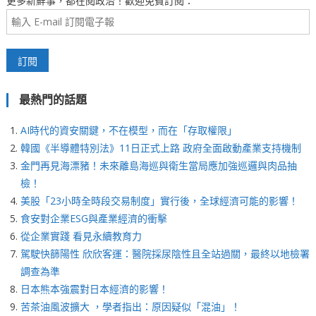
更多新鮮事，都在閱政治！歡迎免費訂閱：
最熱門的話題
AI時代的資安關鍵，不在模型，而在「存取權限」
韓國《半導體特別法》11日正式上路 政府全面啟動產業支持機制
金門再見海漂豬！未來離島海巡與衛生當局應加強巡邏與肉品抽
檢！
美股「23小時全時段交易制度」實行後，全球經濟可能的影響！
食安對企業ESG與產業經濟的衝擊
從企業實踐 看見永續教育力
駕駛快篩陽性 欣欣客運：醫院採尿陰性且全站過關，最終以地檢署
調查為準
日本熊本強震對日本經濟的影響！
苦茶油風波擴大 ，學者指出：原因疑似「混油」！