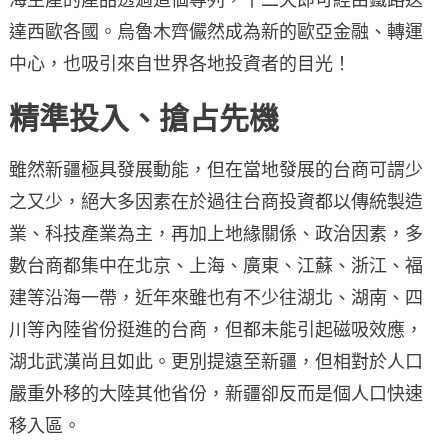
達西歐各國。烏魯木齊儼然成為新的歐亞金融、轉運
中心，也吸引來自世界各地投資者的目光！
精準投入、搶占先機
雖然新疆極具發展動能，但在當地發展的台商可謂少
之又少，絕大多因素在於過往台商投資都以傳統製造
業、科技產業為主，再加上地緣關係、政治因素，多
數台商都集中在北京、上海、廣東、江蘇、浙江、福
建等沿海一帶，近年來雖也有不少往湖北、湖南、四
川等內陸省份挺進的台商，但都未能引起磁吸效應，
湖北武漢尚且如此。更別提遠至新疆，但相對於人口
嚴重外移的大陸其他省份，新疆卻反而是個人口快速
移入區。