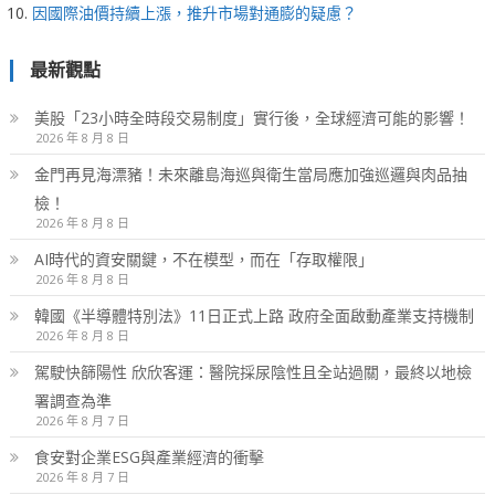
因國際油價持續上漲，推升市場對通膨的疑慮？
最新觀點
美股「23小時全時段交易制度」實行後，全球經濟可能的影響！
2026 年 8 月 8 日
金門再見海漂豬！未來離島海巡與衛生當局應加強巡邏與肉品抽
檢！
2026 年 8 月 8 日
AI時代的資安關鍵，不在模型，而在「存取權限」
2026 年 8 月 8 日
韓國《半導體特別法》11日正式上路 政府全面啟動產業支持機制
2026 年 8 月 8 日
駕駛快篩陽性 欣欣客運：醫院採尿陰性且全站過關，最終以地檢
署調查為準
2026 年 8 月 7 日
食安對企業ESG與產業經濟的衝擊
2026 年 8 月 7 日