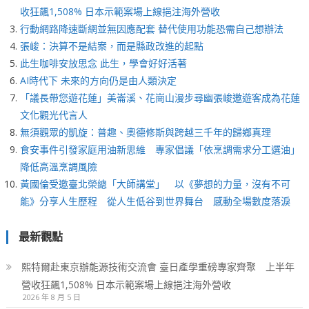
收狂飆1,508% 日本示範案場上線挹注海外營收
行動網路降速斷網並無因應配套 替代使用功能恐需自己想辦法
張峻：決算不是結案，而是縣政改進的起點
此生咖啡安放思念 此生，學會好好活著
AI時代下 未來的方向仍是由人類決定
「議長帶您遊花蓮」美崙溪、花崗山漫步尋幽張峻邀遊客成為花蓮
文化觀光代言人
無須觀眾的凱旋：普趣、奧德修斯與跨越三千年的歸鄉真理
食安事件引發家庭用油新思維 專家倡議「依烹調需求分工選油」
降低高溫烹調風險
黃國倫受邀臺北榮總「大師講堂」 以《夢想的力量，沒有不可
能》分享人生歷程 從人生低谷到世界舞台 感動全場數度落淚
最新觀點
熙特爾赴東京辦能源技術交流會 臺日產學重磅專家齊聚 上半年
營收狂飆1,508% 日本示範案場上線挹注海外營收
2026 年 8 月 5 日