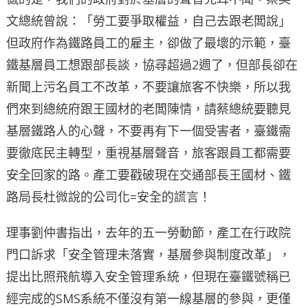
文總統曾說：「勞工要爭取權益，自己去跟老闆說」
但政府作為鐵路員工的雇主，卻做了最壞的示範，臺
鐵基層員工想跟部長談，協尋超過2週了，但部長卻在
新聞上污名員工不改革，不要讓旅客不快樂，所以我
們來到總統府跟王國材的老闆陳情，請蔡總統要聽見
基層鐵路人的心聲，不要再有下一個受害者，臺鐵需
要徹底民主轉型，重視基層聲音，旅客跟員工都需要
安全回家的路。產工要戳破現在交通部長王國材、鐵
路局長杜微說的公司化=安全的謊言！
理事劉仲書指出，去年的五一勞動節，產工在行政院
門口訴求「安全管理未落實，基層參與制度改革」，
提出比照飛航導入安全管理系統，但現在臺鐵號稱已
經完成的SMS系統不僅沒有第一線基層的參與，更僅