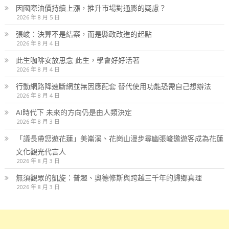
因國際油價持續上漲，推升市場對通膨的疑慮？
2026 年 8 月 5 日
張峻：決算不是結案，而是縣政改進的起點
2026 年 8 月 4 日
此生咖啡安放思念 此生，學會好好活著
2026 年 8 月 4 日
行動網路降速斷網並無因應配套 替代使用功能恐需自己想辦法
2026 年 8 月 4 日
AI時代下 未來的方向仍是由人類決定
2026 年 8 月 3 日
「議長帶您遊花蓮」美崙溪、花崗山漫步尋幽張峻邀遊客成為花蓮
文化觀光代言人
2026 年 8 月 3 日
無須觀眾的凱旋：普趣、奧德修斯與跨越三千年的歸鄉真理
2026 年 8 月 3 日