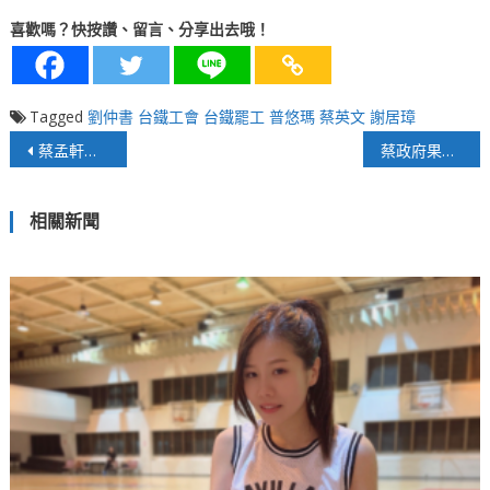
喜歡嗎？快按讚、留言、分享出去哦！
Tagged
劉仲書
台鐵工會
台鐵罷工
普悠瑪
蔡英文
謝居璋
文
蔡孟軒快評》台灣快篩價錢真的不貴？
蔡政府果然懂得藏富於民
章
相關新聞
導
覽