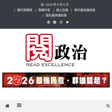
Skip
2026 年 8 月 6 日
to
關於閱傳媒
專欄作家
線上投稿
著作權保護政策
content
隱私權保護政策
閱政治 Read Gov News
任何事，談對的事；任何觀點，說出自己的觀點！政治不僅是全民話
題，也要專業評論，閱政治與多元的政治評論家與專欄作家邀稿合作，
讓讀者有最多元和專業的選擇。