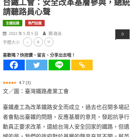
台鐵工會：安全改革基層參與，總統
請聽路員心聲
全國話題
熱門話題
2022 年 5 月 5 日
閱 政治
0
-
+
=
字體大小
喜歡嗎？快按讚、留言、分享出去哦！
4.7
(
3
)
文／圖：臺灣鐵路產業工會
臺鐵產工為改革鐵路安全而成立，過去也召開多場記
者會點出臺鐵的問題，反應基層的意見，發起抗爭行
動真正要求改革，還給台灣人安全回家的鐵路，但遺
憾的是，我們的政府對於基層的聲音充耳不聞。蔡英