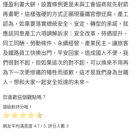
僅盈利畫大餅，設置條例更是未與工會協商就先射箭
再畫靶，這樣強硬的方式正顯現臺鐵官僚迂腐，產工
認為，如果要落實總統安全、安定、轉型的承諾，就
應該同意產工六項調解訴求：安全改革、待遇提升、
同工同酬、勞動條件、永續經營、產業民主。讓旅客
及鐵路員工快樂出門，平安回家。造成國人不便，我
們很對不起，但如果這次的對不起，可以換來不用再
為下一次更慘痛的犧牲而道歉，這才是我們身為台鐵
人，想和大家一起安全抵達的未來。
您喜歡這個觀點嗎？
請給新評分哦！
網友平均滿意度
4.7
/ 5. 評分人數
3