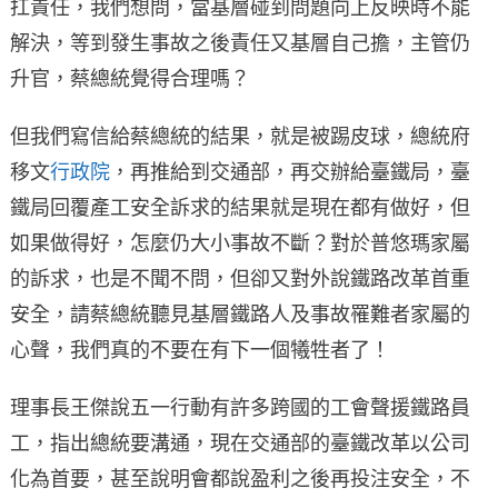
扛責任，我們想問，當基層碰到問題向上反映時不能
解決，等到發生事故之後責任又基層自己擔，主管仍
升官，蔡總統覺得合理嗎？
但我們寫信給蔡總統的結果，就是被踢皮球，總統府
移文
行政院
，再推給到交通部，再交辦給臺鐵局，臺
鐵局回覆產工安全訴求的結果就是現在都有做好，但
如果做得好，怎麼仍大小事故不斷？對於普悠瑪家屬
的訴求，也是不聞不問，但卻又對外說鐵路改革首重
安全，請蔡總統聽見基層鐵路人及事故罹難者家屬的
心聲，我們真的不要在有下一個犧牲者了！
理事長王傑說五一行動有許多跨國的工會聲援鐵路員
工，指出總統要溝通，現在交通部的臺鐵改革以公司
化為首要，甚至說明會都說盈利之後再投注安全，不