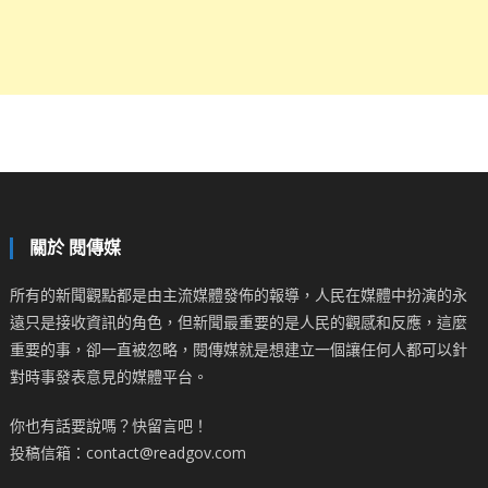
關於 閱傳媒
所有的新聞觀點都是由主流媒體發佈的報導，人民在媒體中扮演的永
遠只是接收資訊的角色，但新聞最重要的是人民的觀感和反應，這麼
重要的事，卻一直被忽略，閱傳媒就是想建立一個讓任何人都可以針
對時事發表意見的媒體平台。
你也有話要說嗎？快留言吧！
投稿信箱：contact@readgov.com