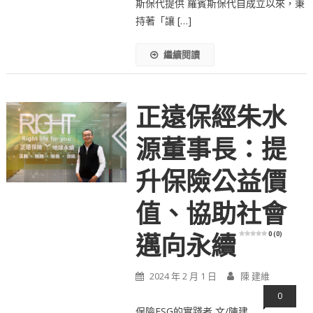
斯保代提供 羅賓斯保代自成立以來，秉
持著「讓 […]
繼續閱讀
正遠保經朱水
源董事長：提
升保險公益價
值、協助社會
0 (0)
邁向永續
2024 年 2 月 1 日
陳 建維
0
保險ESG的實踐者 文/陳建