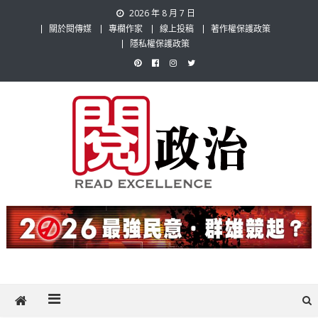
Skip
2026 年 8 月 7 日
to
關於閱傳媒
專欄作家
線上投稿
著作權保護政策
content
隱私權保護政策
閱政治 Read Gov News
任何事，談對的事；任何觀點，說出自己的觀點！政治不僅是全民話
題，也要專業評論，閱政治與多元的政治評論家與專欄作家邀稿合作，
讓讀者有最多元和專業的選擇。