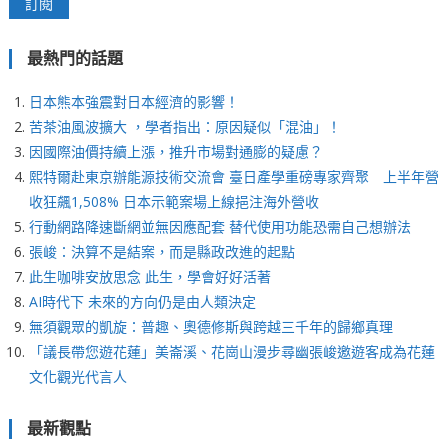
最熱門的話題
日本熊本強震對日本經濟的影響！
苦茶油風波擴大 ，學者指出：原因疑似「混油」！
因國際油價持續上漲，推升市場對通膨的疑慮？
熙特爾赴東京辦能源技術交流會 臺日產學重磅專家齊聚 上半年營
收狂飆1,508% 日本示範案場上線挹注海外營收
行動網路降速斷網並無因應配套 替代使用功能恐需自己想辦法
張峻：決算不是結案，而是縣政改進的起點
此生咖啡安放思念 此生，學會好好活著
AI時代下 未來的方向仍是由人類決定
無須觀眾的凱旋：普趣、奧德修斯與跨越三千年的歸鄉真理
「議長帶您遊花蓮」美崙溪、花崗山漫步尋幽張峻邀遊客成為花蓮
文化觀光代言人
最新觀點