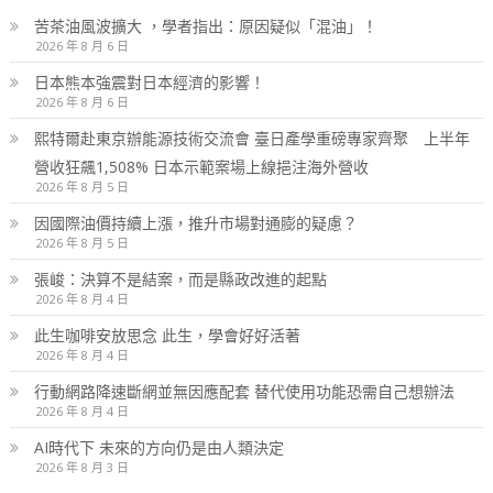
苦茶油風波擴大 ，學者指出：原因疑似「混油」！
2026 年 8 月 6 日
日本熊本強震對日本經濟的影響！
2026 年 8 月 6 日
熙特爾赴東京辦能源技術交流會 臺日產學重磅專家齊聚 上半年
營收狂飆1,508% 日本示範案場上線挹注海外營收
2026 年 8 月 5 日
因國際油價持續上漲，推升市場對通膨的疑慮？
2026 年 8 月 5 日
張峻：決算不是結案，而是縣政改進的起點
2026 年 8 月 4 日
此生咖啡安放思念 此生，學會好好活著
2026 年 8 月 4 日
行動網路降速斷網並無因應配套 替代使用功能恐需自己想辦法
2026 年 8 月 4 日
AI時代下 未來的方向仍是由人類決定
2026 年 8 月 3 日