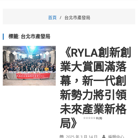
首頁
台北市產發局
標籤:
台北市產發局
《RYLA創新創
業大賞圓滿落
幕，新一代創
新勢力將引領
未來產業新格
0 (0)
局》
2025 年 3 月 14 日
編輯中心