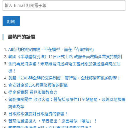
最熱門的話題
AI時代的資安關鍵，不在模型，而在「存取權限」
韓國《半導體特別法》11日正式上路 政府全面啟動產業支持機制
金門再見海漂豬！未來離島海巡與衛生當局應加強巡邏與肉品抽
檢！
美股「23小時全時段交易制度」實行後，全球經濟可能的影響！
食安對企業ESG與產業經濟的衝擊
從企業實踐 看見永續教育力
駕駛快篩陽性 欣欣客運：醫院採尿陰性且全站過關，最終以地檢署
調查為準
日本熊本強震對日本經濟的影響！
苦茶油風波擴大 ，學者指出：原因疑似「混油」！
因國際油價持續上漲，推升市場對通膨的疑慮？