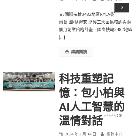
0
文/國際扶輪3482地區RYLA委
員會 圖/蔡禮安 歷經三天密集培訓與兩
個月創業陪跑計畫，國際扶輪3482地區
[…]
繼續閱讀
科技重塑記
憶：包小柏與
AI人工智慧的
0 (0)
溫情對話
2024 年 3 月 14 日
編輯中心