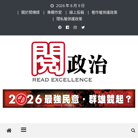
Skip
2026 年 8 月 9 日
to
關於閱傳媒
專欄作家
線上投稿
著作權保護政策
content
隱私權保護政策
閱政治 Read Gov News
任何事，談對的事；任何觀點，說出自己的觀點！政治不僅是全民話
題，也要專業評論，閱政治與多元的政治評論家與專欄作家邀稿合作，
讓讀者有最多元和專業的選擇。