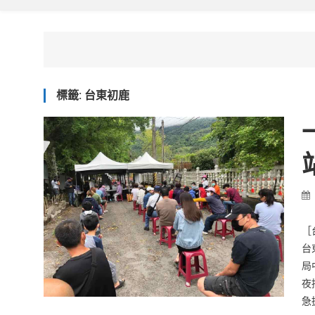
標籤:
台東初鹿
［
台
局
夜
急