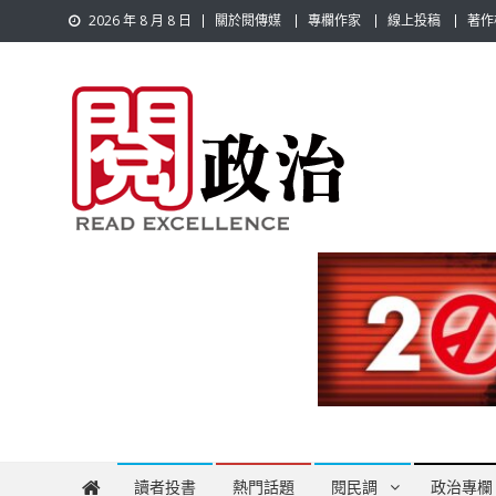
Skip
2026 年 8 月 8 日
關於閱傳媒
專欄作家
線上投稿
著作
to
content
閱政治 Read Gov News
任何事，談對的事；任何觀點，說出自己的觀點！政治不僅是
讀者投書
熱門話題
閱民調
政治專欄