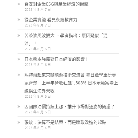
食安對企業ESG與產業經濟的衝擊
2026 年 8 月 7 日
從企業實踐 看見永續教育力
2026 年 8 月 7 日
苦茶油風波擴大 ，學者指出：原因疑似「混
油」！
2026 年 8 月 6 日
日本熊本強震對日本經濟的影響！
2026 年 8 月 6 日
熙特爾赴東京辦能源技術交流會 臺日產學重磅專
家齊聚 上半年營收狂飆1,508% 日本示範案場上
線挹注海外營收
2026 年 8 月 5 日
因國際油價持續上漲，推升市場對通膨的疑慮？
2026 年 8 月 5 日
張峻：決算不是結案，而是縣政改進的起點
2026 年 8 月 4 日