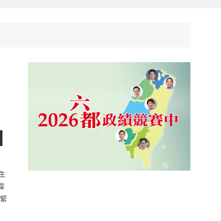
生
深
此緊