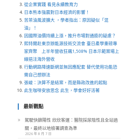
從企業實踐 看見永續教育力
日本熊本強震對日本經濟的影響！
苦茶油風波擴大 ，學者指出：原因疑似「混
油」！
因國際油價持續上漲，推升市場對通膨的疑慮？
熙特爾赴東京辦能源技術交流會 臺日產學重磅專
家齊聚 上半年營收狂飆1,508% 日本示範案場上
線挹注海外營收
行動網路降速斷網並無因應配套 替代使用功能恐
需自己想辦法
張峻：決算不是結案，而是縣政改進的起點
此生咖啡安放思念 此生，學會好好活著
最新觀點
駕駛快篩陽性 欣欣客運：醫院採尿陰性且全站過
關，最終以地檢署調查為準
2026 年 8 月 7 日