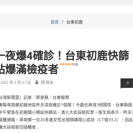
首頁
台東初鹿
一夜爆4確診！台東初鹿快篩
5 (2)
站爆滿檢疫者
2022 年 3 月 27 日
閱 政治
0
台灣新聞雲］記者：蔡旻靜／台東報導
東縣卑南鄉初鹿地區昨天深夜確診1個案！今晨也再增3例陽性，台東縣衛
中午緊急在初鹿國小開設快篩站，湧入大批採檢民眾。衛生局表示，昨天
接獲通報，卑南鄉一位20多歲女性出現頭痛噁心症狀（CT值33.2），因
擴大採檢密切接觸者…