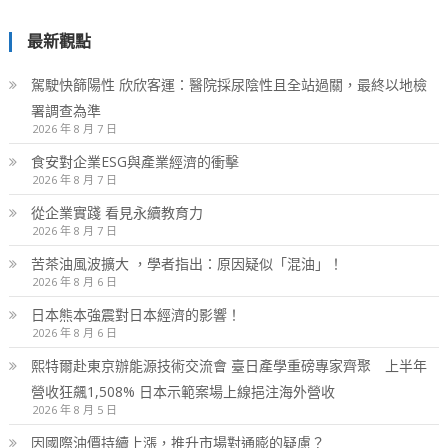
最新觀點
駕駛快篩陽性 欣欣客運：醫院採尿陰性且全站過關，最終以地檢
署調查為準
2026 年 8 月 7 日
食安對企業ESG與產業經濟的衝擊
2026 年 8 月 7 日
從企業實踐 看見永續教育力
2026 年 8 月 7 日
苦茶油風波擴大 ，學者指出：原因疑似「混油」！
2026 年 8 月 6 日
日本熊本強震對日本經濟的影響！
2026 年 8 月 6 日
熙特爾赴東京辦能源技術交流會 臺日產學重磅專家齊聚 上半年
營收狂飆1,508% 日本示範案場上線挹注海外營收
2026 年 8 月 5 日
因國際油價持續上漲，推升市場對通膨的疑慮？