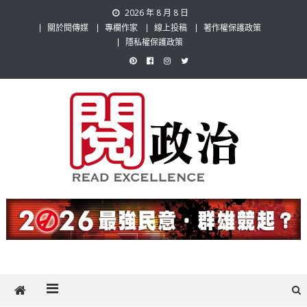
Skip
2026 年 8 月 8 日
to
關於閱傳媒
專欄作家
線上投稿
著作權保護政策
content
隱私權保護政策
閱政治 Read Gov News
任何事，談對的事；任何觀點，說出自己的觀點！政治不僅是全民話
題，也要專業評論，閱政治與多元的政治評論家與專欄作家邀稿合作，
讓讀者有最多元和專業的選擇。