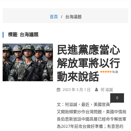
首頁
台海議題
標籤:
台海議題
民進黨應當心
解放軍將以行
5 (2)
動來說話
2023 年 3 月 1 日
何 溢誠
0
文：何溢誠，最近，美國官員
又開始頻繁炒作台灣問題，美國中情局
長伯恩斯放話中國高層已經命令解放軍
為2027年前攻台做好準備；有意思的