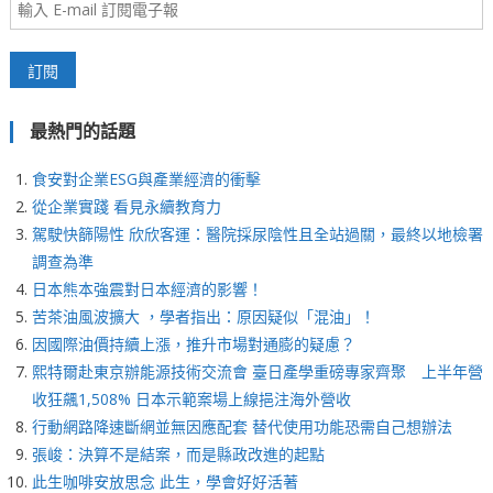
最熱門的話題
食安對企業ESG與產業經濟的衝擊
從企業實踐 看見永續教育力
駕駛快篩陽性 欣欣客運：醫院採尿陰性且全站過關，最終以地檢署
調查為準
日本熊本強震對日本經濟的影響！
苦茶油風波擴大 ，學者指出：原因疑似「混油」！
因國際油價持續上漲，推升市場對通膨的疑慮？
熙特爾赴東京辦能源技術交流會 臺日產學重磅專家齊聚 上半年營
收狂飆1,508% 日本示範案場上線挹注海外營收
行動網路降速斷網並無因應配套 替代使用功能恐需自己想辦法
張峻：決算不是結案，而是縣政改進的起點
此生咖啡安放思念 此生，學會好好活著