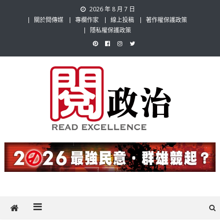
Skip
2026 年 8 月 7 日
to
關於閱傳媒
專欄作家
線上投稿
著作權保護政策
content
隱私權保護政策
閱政治 Read Gov News
任何事，談對的事；任何觀點，說出自己的觀點！政治不僅是全民話
題，也要專業評論，閱政治與多元的政治評論家與專欄作家邀稿合作，
讓讀者有最多元和專業的選擇。