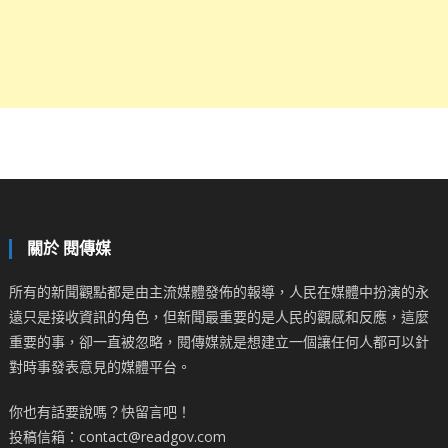
關於 閱傳媒
所有的新聞觀點都是由主流媒體發佈的報導，人民在媒體中扮演的永
遠只是接收資訊的角色，但新聞最重要的是人民的觀感和反應，這麼
重要的事，卻一直被忽略，閱傳媒就是想建立一個讓任何人都可以針
對時事發表意見的媒體平台。
你也有話要說嗎？快留言吧！
投稿信箱：contact@readgov.com