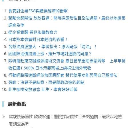
食安對企業ESG與產業經濟的衝擊
駕駛快篩陽性 欣欣客運：醫院採尿陰性且全站過關，最終以地檢署
調查為準
從企業實踐 看見永續教育力
日本熊本強震對日本經濟的影響！
苦茶油風波擴大 ，學者指出：原因疑似「混油」！
因國際油價持續上漲，推升市場對通膨的疑慮？
熙特爾赴東京辦能源技術交流會 臺日產學重磅專家齊聚 上半年營
收狂飆1,508% 日本示範案場上線挹注海外營收
行動網路降速斷網並無因應配套 替代使用功能恐需自己想辦法
張峻：決算不是結案，而是縣政改進的起點
此生咖啡安放思念 此生，學會好好活著
最新觀點
駕駛快篩陽性 欣欣客運：醫院採尿陰性且全站過關，最終以地檢
署調查為準