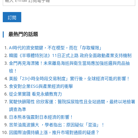
最熱門的話題
AI時代的資安關鍵，不在模型，而在「存取權限」
韓國《半導體特別法》11日正式上路 政府全面啟動產業支持機制
金門再見海漂豬！未來離島海巡與衛生當局應加強巡邏與肉品抽
檢！
美股「23小時全時段交易制度」實行後，全球經濟可能的影響！
食安對企業ESG與產業經濟的衝擊
從企業實踐 看見永續教育力
駕駛快篩陽性 欣欣客運：醫院採尿陰性且全站過關，最終以地檢署
調查為準
日本熊本強震對日本經濟的影響！
苦茶油風波擴大 ，學者指出：原因疑似「混油」！
因國際油價持續上漲，推升市場對通膨的疑慮？