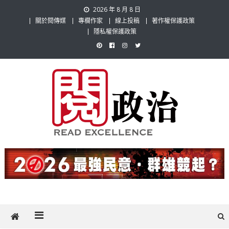
Skip
2026 年 8 月 8 日
to
關於閱傳媒
專欄作家
線上投稿
著作權保護政策
content
隱私權保護政策
閱政治 Read Gov News
任何事，談對的事；任何觀點，說出自己的觀點！政治不僅是全民話
題，也要專業評論，閱政治與多元的政治評論家與專欄作家邀稿合作，
讓讀者有最多元和專業的選擇。