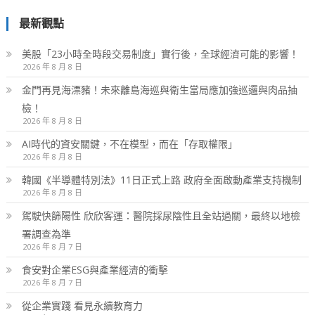
最新觀點
美股「23小時全時段交易制度」實行後，全球經濟可能的影響！
2026 年 8 月 8 日
金門再見海漂豬！未來離島海巡與衛生當局應加強巡邏與肉品抽
檢！
2026 年 8 月 8 日
AI時代的資安關鍵，不在模型，而在「存取權限」
2026 年 8 月 8 日
韓國《半導體特別法》11日正式上路 政府全面啟動產業支持機制
2026 年 8 月 8 日
駕駛快篩陽性 欣欣客運：醫院採尿陰性且全站過關，最終以地檢
署調查為準
2026 年 8 月 7 日
食安對企業ESG與產業經濟的衝擊
2026 年 8 月 7 日
從企業實踐 看見永續教育力