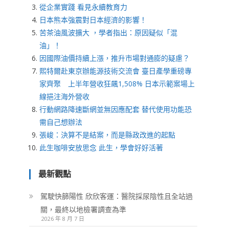
從企業實踐 看見永續教育力
日本熊本強震對日本經濟的影響！
苦茶油風波擴大 ，學者指出：原因疑似「混
油」！
因國際油價持續上漲，推升市場對通膨的疑慮？
熙特爾赴東京辦能源技術交流會 臺日產學重磅專
家齊聚 上半年營收狂飆1,508% 日本示範案場上
線挹注海外營收
行動網路降速斷網並無因應配套 替代使用功能恐
需自己想辦法
張峻：決算不是結案，而是縣政改進的起點
此生咖啡安放思念 此生，學會好好活著
最新觀點
駕駛快篩陽性 欣欣客運：醫院採尿陰性且全站過
關，最終以地檢署調查為準
2026 年 8 月 7 日