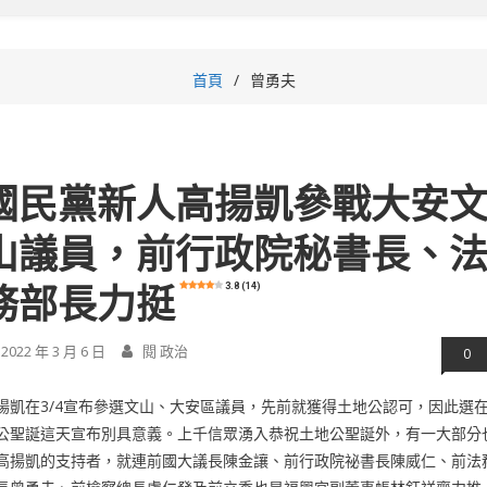
首頁
曾勇夫
國民黨新人高揚凱參戰大安
山議員，前行政院秘書長、
3.8 (14)
務部長力挺
2022 年 3 月 6 日
閱 政治
0
揚凱在3/4宣布參選文山、大安區議員，先前就獲得土地公認可，因此選
公聖誕這天宣布別具意義。上千信眾湧入恭祝土地公聖誕外，有一大部分
高揚凱的支持者，就連前國大議長陳金讓、前行政院祕書長陳威仁、前法