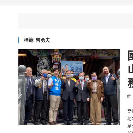
標籤:
曾勇夫
高
地
是