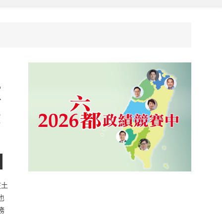
文
法
在土
也
務