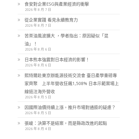
食安對企業ESG與產業經濟的衝擊
2026 年 8 月 7 日
從企業實踐 看見永續教育力
2026 年 8 月 7 日
苦茶油風波擴大 ，學者指出：原因疑似「混
油」！
2026 年 8 月 6 日
日本熊本強震對日本經濟的影響！
2026 年 8 月 6 日
熙特爾赴東京辦能源技術交流會 臺日產學重磅專
家齊聚 上半年營收狂飆1,508% 日本示範案場上
線挹注海外營收
2026 年 8 月 5 日
因國際油價持續上漲，推升市場對通膨的疑慮？
2026 年 8 月 5 日
張峻：決算不是結案，而是縣政改進的起點
2026 年 8 月 4 日