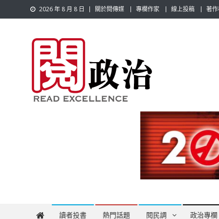
Skip
2026 年 8 月 8 日
關於閱傳媒
專欄作家
線上投稿
著作
to
content
閱政治 Read Gov News
任何事，談對的事；任何觀點，說出自己的觀點！政治不僅是
讀者投書
熱門話題
閱民調
政治專欄