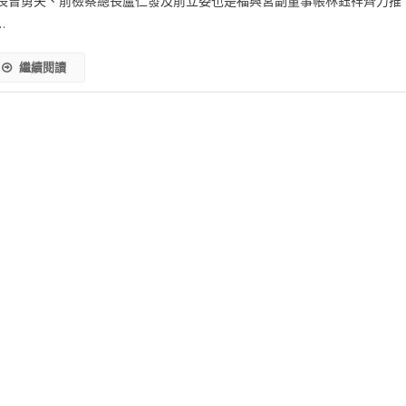
長曾勇夫、前檢察總長盧仁發及前立委也是福興宮副董事帳林鈺祥齊力推
…
繼續閱讀